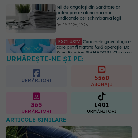
EXCLUSIV
Cancerele ginecologice
care pot fi tratate fără operație. Dr.
Sorin Bogdan (SANADOR): Chirurgia
este indicată doar punctual, pentru
anumite categorii de paciente
06.08.2026, 19:05
URMĂREȘTE-NE ȘI PE:
EXCLUSIV
Brahiterapie vs
radioterapie externă în cancerul
ginecologic. Dr. Sorin Bogdan
6560
(SANADOR) explică diferența și
URMĂRITORI
cum acționează tratamentul
ABONAȚI
06.08.2026, 22:49
365
1401
URMĂRITORI
URMĂRITORI
ARTICOLE SIMILARE