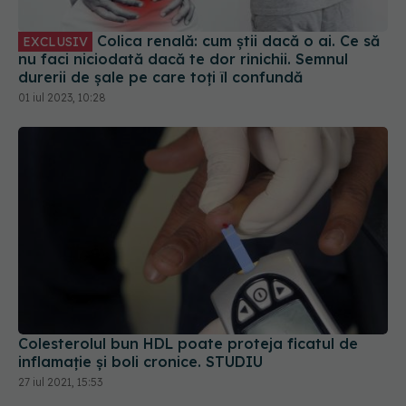
Colica renală: cum știi dacă o ai. Ce să
EXCLUSIV
nu faci niciodată dacă te dor rinichii. Semnul
durerii de șale pe care toți îl confundă
01 iul 2023, 10:28
Colesterolul bun HDL poate proteja ficatul de
inflamație și boli cronice. STUDIU
27 iul 2021, 15:53