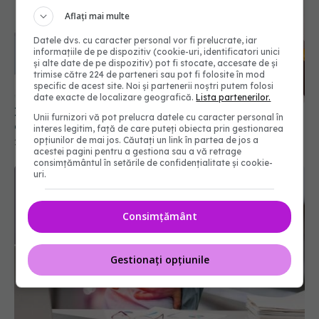
Aflați mai multe
Datele dvs. cu caracter personal vor fi prelucrate, iar
informațiile de pe dispozitiv (cookie-uri, identificatori unici
și alte date de pe dispozitiv) pot fi stocate, accesate de și
trimise către 224 de parteneri sau pot fi folosite în mod
INSOMNIA: 4 lucruri BANALE și deseori ignorate
specific de acest site. Noi și partenerii noștri putem folosi
care te împiedică să adormi
date exacte de localizare geografică.
Lista partenerilor.
20 aug 2021, 14:45
Unii furnizori vă pot prelucra datele cu caracter personal în
interes legitim, față de care puteți obiecta prin gestionarea
opțiunilor de mai jos. Căutați un link în partea de jos a
acestei pagini pentru a gestiona sau a vă retrage
consimțământul în setările de confidențialitate și cookie-
uri.
Consimțământ
Gestionați opțiunile
Durerile cronice, gestionate prin terapie. Medic: O
problemă enormă de sănătate publică. Schimbă