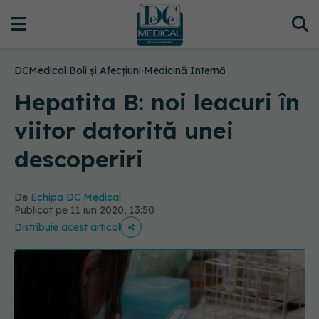
DCMedical
›
Boli și Afecțiuni
›
Medicină Internă
Hepatita B: noi leacuri în
viitor datorită unei
descoperiri
De
Echipa DC Medical
Publicat pe 11 iun 2020, 13:50
Distribuie acest articol