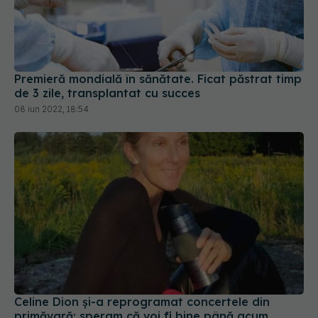
Premieră mondială în sănătate. Ficat păstrat timp
de 3 zile, transplantat cu succes
08 iun 2022, 18:54
Celine Dion și-a reprogramat concertele din
primăvară: speram că voi fi bine până acum
17 ian 2022, 14:17