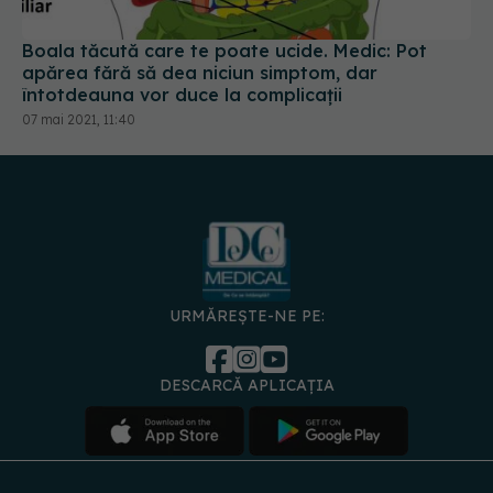
Boala tăcută care te poate ucide. Medic: Pot
apărea fără să dea niciun simptom, dar
întotdeauna vor duce la complicaţii
07 mai 2021, 11:40
URMĂREȘTE-NE PE:
DESCARCĂ APLICAȚIA
spre
Medici și
Politica de
Politica
Gestionați
Contact
Declarați
specialiști
confidențialitate
Cookies
preferințele
de