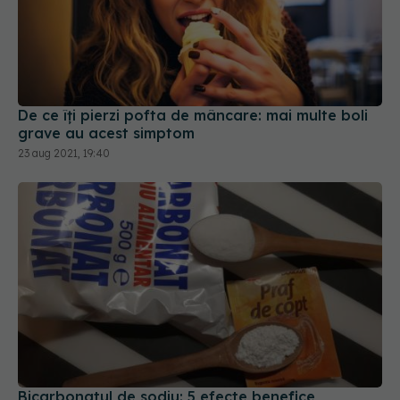
De ce îți pierzi pofta de mâncare: mai multe boli
grave au acest simptom
23 aug 2021, 19:40
Bicarbonatul de sodiu: 5 efecte benefice
DOVEDITE științific. STUDII
16 ian 2022, 18:35