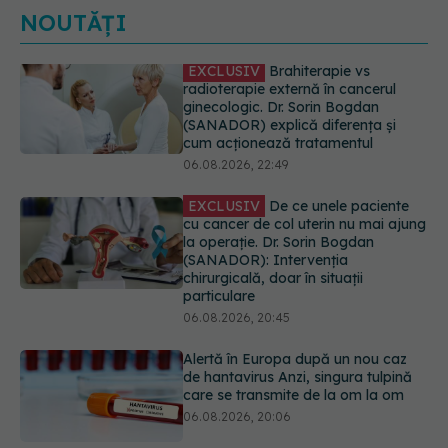
NOUTĂȚI
EXCLUSIV
De ce unele paciente
cu cancer de col uterin nu mai ajung
la operație. Dr. Sorin Bogdan
(SANADOR): Intervenția
chirurgicală, doar în situații
particulare
06.08.2026, 20:45
Alertă în Europa după un nou caz
de hantavirus Anzi, singura tulpină
care se transmite de la om la om
06.08.2026, 20:06
Mii de angajați din Sănătate ar
putea primi salarii mai mari.
Sindicatele cer schimbarea legii
06.08.2026, 19:26