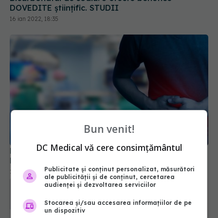
Bun venit!
Hernia inghinală, cauze, diagnostic și tratament.
Medic: Poate să apară la orice vârstă
DC Medical vă cere consimțământul
25 noi 2022, 11:14
Publicitate și conținut personalizat, măsurători
ale publicității și de conținut, cercetarea
audienței și dezvoltarea serviciilor
Stocarea și/sau accesarea informațiilor de pe
un dispozitiv