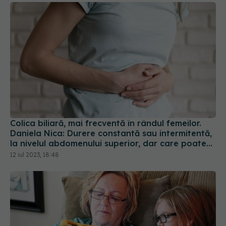
Colica biliară, mai frecventă în rândul femeilor.
Daniela Nica: Durere constantă sau intermitentă,
la nivelul abdomenului superior, dar care poate
iradia în spate sau la nivelul umărului
12 iul 2023, 18:48