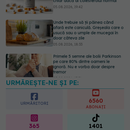
usucă sau o umple de mucegai în
doar câteva zile
05.08.2026, 18:33
Primele 5 semne ale bolii Parkinson
pe care 80% dintre oameni le
ignoră. Nu e vorba doar despre
tremor
05.08.2026, 17:31
Gabriela Cristea, manifest pentru
respect și acceptare: Corpul
fiecăruia spune o poveste
05.08.2026, 21:23
URMĂREȘTE-NE ȘI PE:
6560
URMĂRITORI
ABONAȚI
365
1401