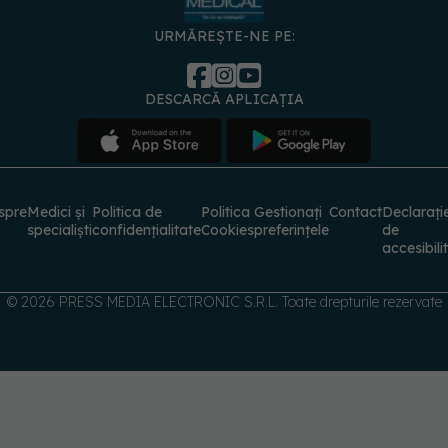
URMĂREȘTE-NE PE:
DESCARCĂ APLICAȚIA
spre
Medici și
Politica de
Politica
Gestionați
Contact
Declarați
specialiști
confidențialitate
Cookies
preferințele
de
accesibili
© 2026 PRESS MEDIA ELECTRONIC S.R.L. Toate drepturile rezervate