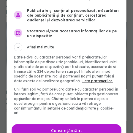
Amoniacul, cum ajunge în corp și ce boli grave
provoacă
Publicitate și conținut personalizat, măsurători
ale publicității și de conținut, cercetarea
14 noi 2022, 09:15
audienței și dezvoltarea serviciilor
Stocarea și/sau accesarea informațiilor de pe
un dispozitiv
Aflați mai multe
Datele dvs. cu caracter personal vor fi prelucrate, iar
informațiile de pe dispozitiv (cookie-uri, identificatori unici
și alte date de pe dispozitiv) pot fi stocate, accesate de și
trimise către 224 de parteneri sau pot fi folosite în mod
specific de acest site. Noi și partenerii noștri putem folosi
date exacte de localizare geografică.
Lista partenerilor.
Unii furnizori vă pot prelucra datele cu caracter personal în
Boala de reflux gastroesofagian: cauze,
interes legitim, față de care puteți obiecta prin gestionarea
simptome, tratament. FUMATUL, pe lista
opțiunilor de mai jos. Căutați un link în partea de jos a
acestei pagini pentru a gestiona sau a vă retrage
vinovaților
consimțământul în setările de confidențialitate și cookie-
31 mar 2022, 23:03
uri.
Consimțământ