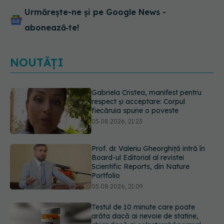
Urmărește-ne și pe Google News -
abonează‑te!
NOUTĂȚI
Prof. dr. Valeriu Gheorghiță intră în
Board-ul Editorial al revistei
Scientific Reports, din Nature
Portfolio
05.08.2026, 21:09
Testul de 10 minute care poate
arăta dacă ai nevoie de statine,
chiar dacă ai colesterolul normal
05.08.2026, 19:42
Unde trebuie să ții pâinea când
afară este caniculă. Greșeala care o