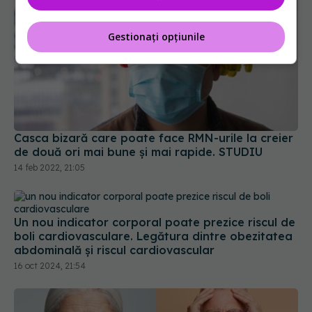
Gestionați opțiunile
Casca bizară care poate face RMN-urile la creier
de două ori mai bune și mai rapide. STUDIU
14 feb 2022, 21:05
Un nou indicator corporal poate prezice riscul de
boli cardiovasculare. Legătura dintre obezitatea
abdominală și riscul cardiovascular
16 oct 2024, 21:54