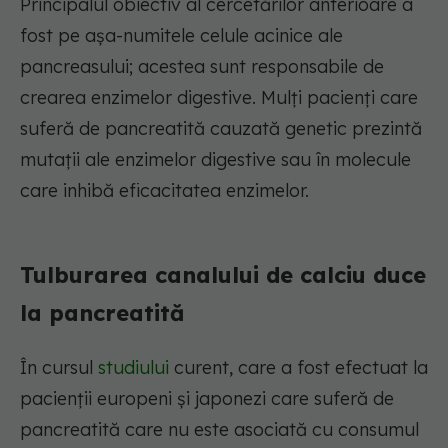
Principalul obiectiv al cercetărilor anterioare a
fost pe așa-numitele celule acinice ale
pancreasului; acestea sunt responsabile de
crearea enzimelor digestive. Mulți pacienți care
suferă de pancreatită cauzată genetic prezintă
mutații ale enzimelor digestive sau în molecule
care inhibă eficacitatea enzimelor.
Tulburarea canalului de calciu duce
la pancreatită
În cursul
studiului
curent, care a fost efectuat la
pacienții europeni și japonezi care suferă de
pancreatită care nu este asociată cu consumul