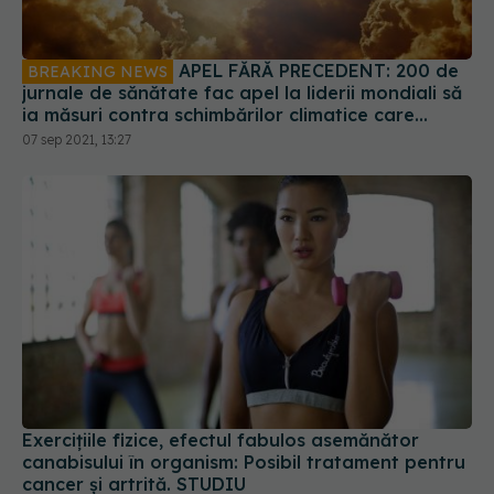
APEL FĂRĂ PRECEDENT: 200 de
BREAKING NEWS
jurnale de sănătate fac apel la liderii mondiali să
ia măsuri contra schimbărilor climatice care
produc „daunele catastrofale asupra sănătății”
07 sep 2021, 13:27
Exercițiile fizice, efectul fabulos asemănător
canabisului în organism: Posibil tratament pentru
cancer și artrită. STUDIU