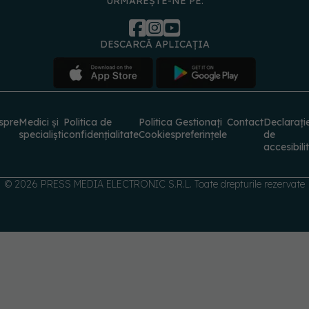
URMĂREȘTE-NE PE:
DESCARCĂ APLICAȚIA
spre
Medici și
Politica de
Politica
Gestionați
Contact
Declarați
specialiști
confidențialitate
Cookies
preferințele
de
accesibili
© 2026 PRESS MEDIA ELECTRONIC S.R.L. Toate drepturile rezervate