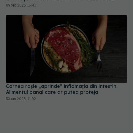
constante și progresive
09 feb 2023, 15:43
Carnea roșie „aprinde” inflamația din intestin.
Alimentul banal care ar putea proteja
30 iun 2026, 11:02