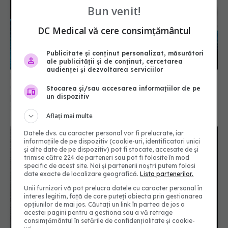
Bun venit!
DC Medical vă cere consimțământul
Publicitate și conținut personalizat, măsurători
ale publicității și de conținut, cercetarea
audienței și dezvoltarea serviciilor
Dr Vasi Rădulescu: 17 lucruri interesante despre
ochi și vedere. „Imaginea este proiectată răsucit
Stocarea și/sau accesarea informațiilor de pe
pe retină”
un dispozitiv
22 noi 2021, 08:52
Aflați mai multe
Datele dvs. cu caracter personal vor fi prelucrate, iar
informațiile de pe dispozitiv (cookie-uri, identificatori unici
și alte date de pe dispozitiv) pot fi stocate, accesate de și
trimise către 224 de parteneri sau pot fi folosite în mod
specific de acest site. Noi și partenerii noștri putem folosi
date exacte de localizare geografică.
Lista partenerilor.
Unii furnizori vă pot prelucra datele cu caracter personal în
interes legitim, față de care puteți obiecta prin gestionarea
opțiunilor de mai jos. Căutați un link în partea de jos a
acestei pagini pentru a gestiona sau a vă retrage
consimțământul în setările de confidențialitate și cookie-