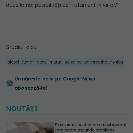
duce la noi posibilități de tratament în viitor."
Studiul,
aici
.
alcool
fumat
gene
mutatii genetice
pancreatita cronica
Urmărește-ne și pe Google News -
abonează‑te!
NOUTĂȚI
Ce poți mânca și ce trebuie să eviți