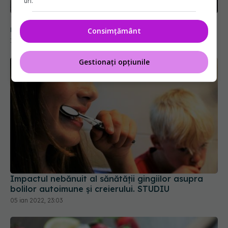
uri.
14 boli grave care se pot ascunde în spatele unei
mâncărimi care nu mai trece: simptom ciudat
Consimțământ
15 ian 2022, 10:35
Gestionați opțiunile
Impactul nebănuit al sănătății gingiilor asupra
bolilor autoimune și creierului. STUDIU
05 ian 2022, 23:03