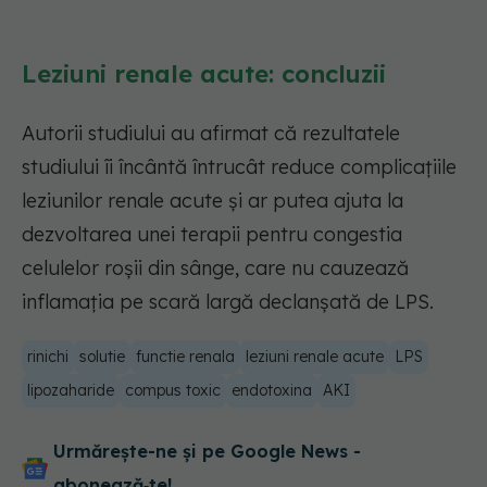
Leziuni renale acute: concluzii
Autorii studiului au afirmat că rezultatele
studiului îi încântă întrucât reduce complicațiile
leziunilor renale acute și ar putea ajuta la
dezvoltarea unei terapii pentru congestia
celulelor roșii din sânge, care nu cauzează
inflamația pe scară largă declanșată de LPS.
rinichi
solutie
functie renala
leziuni renale acute
LPS
lipozaharide
compus toxic
endotoxina
AKI
Urmărește-ne și pe Google News -
abonează‑te!