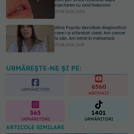
Alina Pușcău dezvăluie diagnosticul
care i-a schimbat viața: Am cancer
la sân. Am intrat în metastază
07.08.2026, 12:39
Dieta care poate crește brusc
colesterolul. Cine este mai expus
07.08.2026, 17:22
URMĂREȘTE-NE ȘI PE:
6560
URMĂRITORI
ABONAȚI
365
1401
URMĂRITORI
URMĂRITORI
ARTICOLE SIMILARE