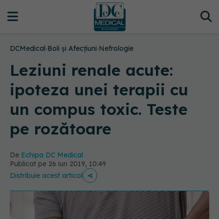
DCMedical
›
Boli și Afecțiuni
›
Nefrologie
Leziuni renale acute:
ipoteza unei terapii cu
un compus toxic. Teste
pe rozătoare
De
Echipa DC Medical
Publicat pe 26 iun 2019, 10:49
Distribuie acest articol