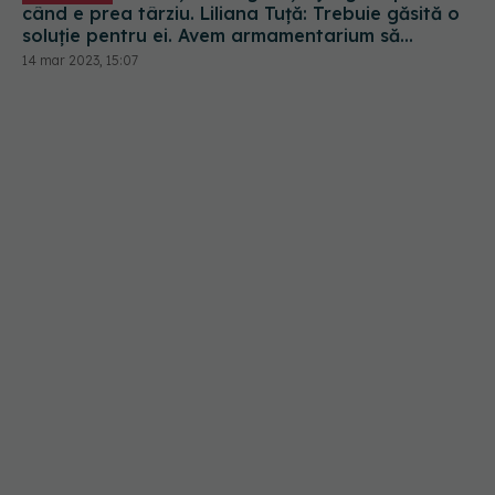
când e prea târziu. Liliana Tuță: Trebuie găsită o
soluție pentru ei. Avem armamentarium să
acționăm împotriva bolii
14 mar 2023, 15:07