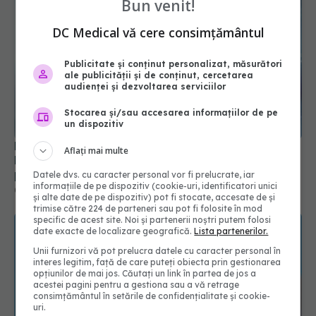
Bun venit!
DC Medical vă cere consimțământul
Publicitate și conținut personalizat, măsurători
ale publicității și de conținut, cercetarea
audienței și dezvoltarea serviciilor
Stocarea și/sau accesarea informațiilor de pe
un dispozitiv
Prima campanie națională de conștientizare a
Aflați mai multe
bolii cronice de rinichi, lansare. Rafila: 1 din 10
persoane, diagnosticată în stadii incipiente
Datele dvs. cu caracter personal vor fi prelucrate, iar
informațiile de pe dispozitiv (cookie-uri, identificatori unici
09 mar 2023, 18:06
și alte date de pe dispozitiv) pot fi stocate, accesate de și
trimise către 224 de parteneri sau pot fi folosite în mod
specific de acest site. Noi și partenerii noștri putem folosi
date exacte de localizare geografică.
Lista partenerilor.
Unii furnizori vă pot prelucra datele cu caracter personal în
interes legitim, față de care puteți obiecta prin gestionarea
opțiunilor de mai jos. Căutați un link în partea de jos a
acestei pagini pentru a gestiona sau a vă retrage
consimțământul în setările de confidențialitate și cookie-
uri.