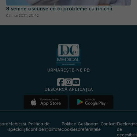
8 semne ascunse că ai probleme cu rinichii
03 mai 2021, 20:42
URMĂREȘTE-NE PE:
DESCARCĂ APLICAȚIA
spre
Medici și
Politica de
Politica
Gestionați
Contact
Declarați
specialiști
confidențialitate
Cookies
preferințele
de
accesibili