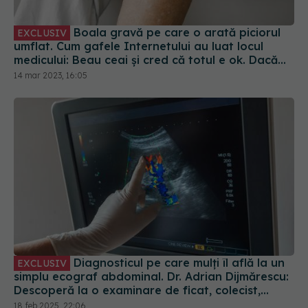
Boala gravă pe care o arată piciorul
EXCLUSIV
umflat. Cum gafele Internetului au luat locul
medicului: Beau ceai și cred că totul e ok. Dacă
nu-i doare, de ce să se alerteze
14 mar 2023, 16:05
Diagnosticul pe care mulți îl află la un
EXCLUSIV
simplu ecograf abdominal. Dr. Adrian Dijmărescu:
Descoperă la o examinare de ficat, colecist,
pancreas
18 feb 2025, 22:06