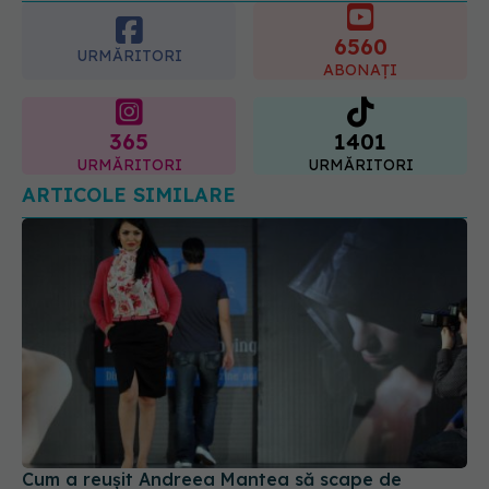
6560
05.08.2026, 21:23
URMĂRITORI
ABONAȚI
365
1401
URMĂRITORI
URMĂRITORI
ARTICOLE SIMILARE
Cum a reușit Andreea Mantea să scape de
kilogramele nedorite
14 iul 2025, 23:27