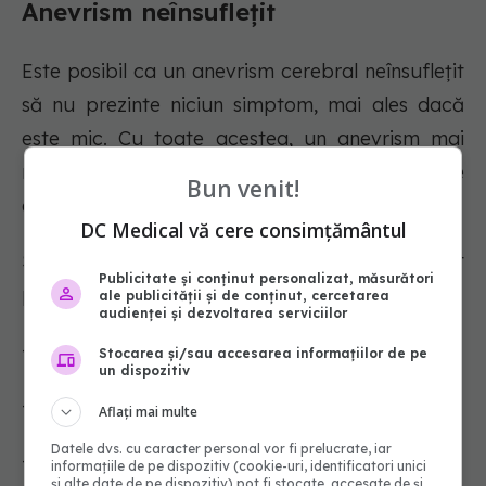
Anevrism neînsuflețit
Este posibil ca un anevrism cerebral neînsuflețit
să nu prezinte niciun simptom, mai ales dacă
este mic. Cu toate acestea, un anevrism mai
mare, neînsuflețit, poate exercita presiune
Bun venit!
asupra țesuturilor și nervilor cerebrali.
DC Medical vă cere consimțământul
Simptomele unui anevrism cerebral neperforat
Publicitate și conținut personalizat, măsurători
pot include:
ale publicității și de conținut, cercetarea
audienței și dezvoltarea serviciilor
- Durere deasupra și în spatele unui ochi.
Stocarea și/sau accesarea informațiilor de pe
un dispozitiv
- O pupilă dilatată.
Aflați mai multe
Datele dvs. cu caracter personal vor fi prelucrate, iar
- O modificare a vederii sau vedere dublă.
informațiile de pe dispozitiv (cookie-uri, identificatori unici
și alte date de pe dispozitiv) pot fi stocate, accesate de și