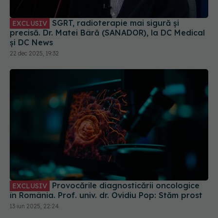
SGRT, radioterapie mai sigură și
EXCLUSIV
precisă. Dr. Matei Bâră (SANADOR), la DC Medical
și DC News
22 dec 2025, 19:32
Provocările diagnosticării oncologice
EXCLUSIV
în România. Prof. univ. dr. Ovidiu Pop: Stăm prost
13 iun 2025, 22:24