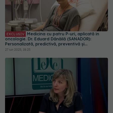
Medicina cu patru P-uri, aplicată în
EXCLUSIV
oncologie. Dr. Eduard Dănăilă (SANADOR):
Personalizată, predictivă, preventivă și
participativă
27 iun 2025, 18:25
Tot ce trebuie să știi despre durerea
EXCLUSIV