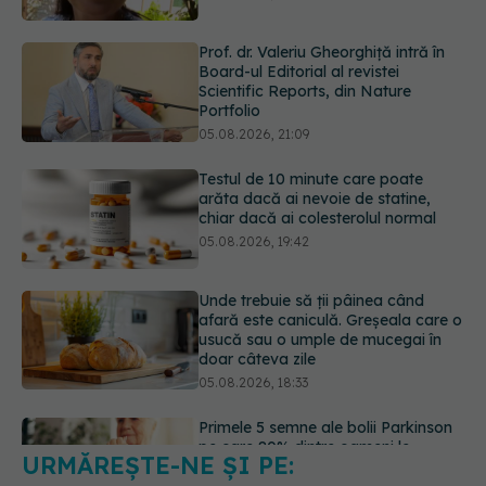
05.08.2026, 21:09
Testul de 10 minute care poate
arăta dacă ai nevoie de statine,
chiar dacă ai colesterolul normal
05.08.2026, 19:42
Unde trebuie să ții pâinea când
afară este caniculă. Greșeala care o
usucă sau o umple de mucegai în
doar câteva zile
05.08.2026, 18:33
Primele 5 semne ale bolii Parkinson
pe care 80% dintre oameni le
ignoră. Nu e vorba doar despre
tremor
05.08.2026, 17:31
URMĂREȘTE-NE ȘI PE:
Gabriela Cristea, manifest pentru
respect și acceptare: Corpul
fiecăruia spune o poveste