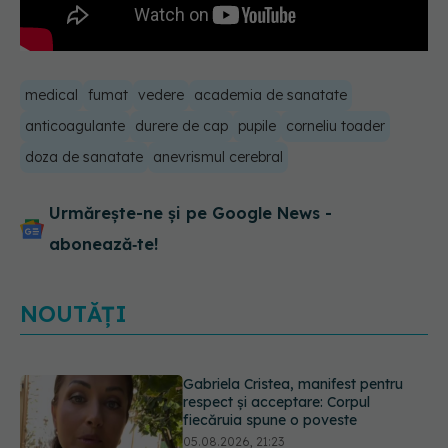
medical
fumat
vedere
academia de sanatate
anticoagulante
durere de cap
pupile
corneliu toader
doza de sanatate
anevrismul cerebral
Urmărește-ne și pe Google News -
abonează‑te!
NOUTĂȚI
Prof. dr. Valeriu Gheorghiță intră în
Board-ul Editorial al revistei
Scientific Reports, din Nature
Portfolio