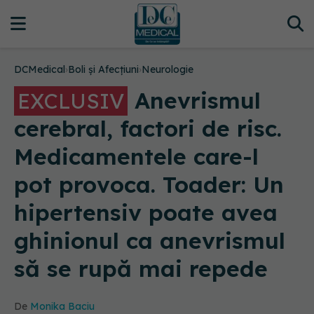
DCMedical
›
Boli și Afecțiuni
›
Neurologie
Anevrismul
EXCLUSIV
cerebral, factori de risc.
Medicamentele care-l
pot provoca. Toader: Un
hipertensiv poate avea
ghinionul ca anevrismul
să se rupă mai repede
De
Monika Baciu