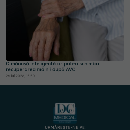
O mănușă inteligentă ar putea schimba
recuperarea mâinii după AVC
26 iul 2026, 15:50
URMĂREȘTE-NE PE: