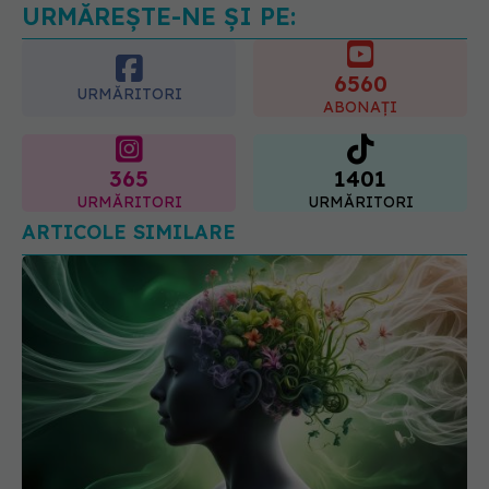
URMĂREȘTE-NE ȘI PE:
6560
URMĂRITORI
ABONAȚI
365
1401
URMĂRITORI
URMĂRITORI
ARTICOLE SIMILARE