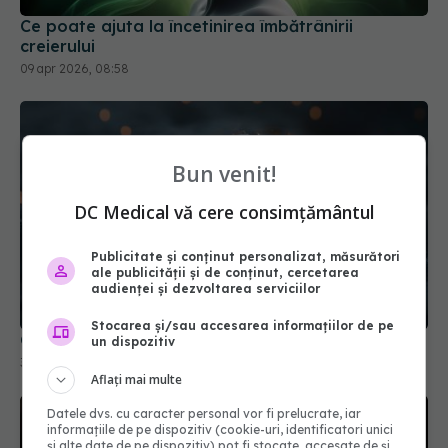
Ce poate ajuta la încetinirea îmbătrânirii
creierului
09 apr 2026, 08:58
Bun venit!
DC Medical vă cere consimțământul
Publicitate și conținut personalizat, măsurători
ale publicității și de conținut, cercetarea
audienței și dezvoltarea serviciilor
Stocarea și/sau accesarea informațiilor de pe
Graba zilnică ne distruge creierul
un dispozitiv
30 ian 2026, 17:43
Aflați mai multe
Datele dvs. cu caracter personal vor fi prelucrate, iar
informațiile de pe dispozitiv (cookie-uri, identificatori unici
și alte date de pe dispozitiv) pot fi stocate, accesate de și