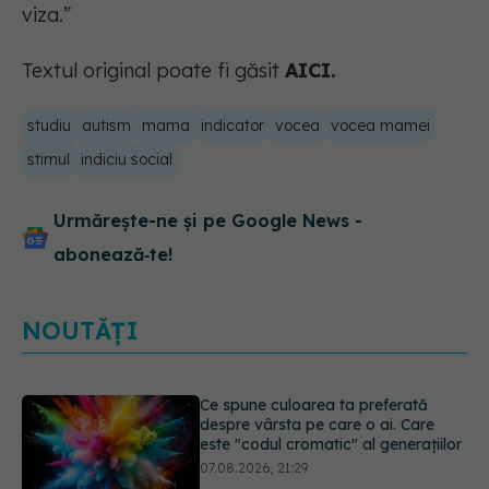
viza.”
Textul original poate fi găsit
AICI.
studiu
autism
mama
indicator
vocea
vocea mamei
stimul
indiciu social
Urmărește-ne și pe Google News -
abonează‑te!
NOUTĂȚI
EXCLUSIV
Cancerele care pot fi
prevenite. Dr. Sorin Bogdan
(SANADOR): Au metode de
prevenție