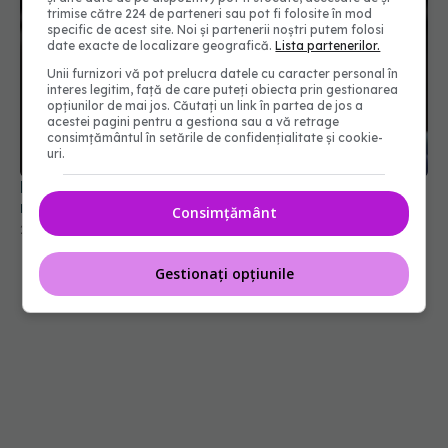
trimise către 224 de parteneri sau pot fi folosite în mod
specific de acest site. Noi și partenerii noștri putem folosi
date exacte de localizare geografică.
Lista partenerilor.
Unii furnizori vă pot prelucra datele cu caracter personal în
interes legitim, față de care puteți obiecta prin gestionarea
opțiunilor de mai jos. Căutați un link în partea de jos a
acestei pagini pentru a gestiona sau a vă retrage
consimțământul în setările de confidențialitate și cookie-
uri.
De ce medicul Vlad Ciurea alege să nu spună
niciodată cuvântul cancer: Povară uriașă
Consimțământ
24 mai 2026, 14:32
Gestionați opțiunile