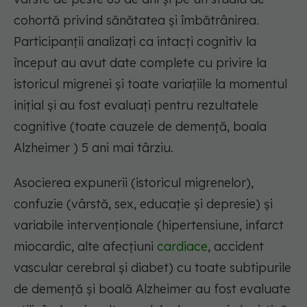
cohortă privind sănătatea și îmbătrânirea.
Participanții analizați ca intacți cognitiv la
început au avut date complete cu privire la
istoricul migrenei și toate variațiile la momentul
inițial și au fost evaluați pentru rezultatele
cognitive (toate cauzele de demență, boala
Alzheimer ) 5 ani mai târziu.
Asocierea expunerii (istoricul migrenelor),
confuzie (vârstă, sex, educație și depresie) și
variabile intervenționale (hipertensiune, infarct
miocardic, alte afecțiuni
cardiace
, accident
vascular cerebral și diabet) cu toate subtipurile
de demență și boală Alzheimer au fost evaluate