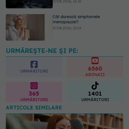
07.08.2026, 15:14
EXCLUSIV
Cancerele care pot fi
prevenite. Dr. Sorin Bogdan
(SANADOR): Au metode de
prevenție
07.08.2026, 20:09
URMĂREȘTE-NE ȘI PE:
6560
URMĂRITORI
ABONAȚI
365
1401
URMĂRITORI
URMĂRITORI
ARTICOLE SIMILARE