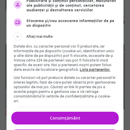
Publicitate și conținut personalizat, măsurători
ale publicității și de conținut, cercetarea
audienței și dezvoltarea serviciilor
Stocarea și/sau accesarea informațiilor de pe
un dispozitiv
Testul care prezice demența cu 25 de ani înainte
29 mar 2026, 15:56
Aflați mai multe
Datele dvs. cu caracter personal vor fi prelucrate, iar
informațiile de pe dispozitiv (cookie-uri, identificatori unici
și alte date de pe dispozitiv) pot fi stocate, accesate de și
trimise către 224 de parteneri sau pot fi folosite în mod
specific de acest site. Noi și partenerii noștri putem folosi
date exacte de localizare geografică.
Lista partenerilor.
Unii furnizori vă pot prelucra datele cu caracter personal în
interes legitim, față de care puteți obiecta prin gestionarea
opțiunilor de mai jos. Căutați un link în partea de jos a
acestei pagini pentru a gestiona sau a vă retrage
consimțământul în setările de confidențialitate și cookie-
uri.
Stresul și burnout-ul: efecte asupra
EXCLUSIV
Consimțământ
creierului explicate de dr. Vlad Ciurea
18 apr 2026, 21:59