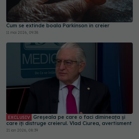
Cum se extinde boala Parkinson în creier
11 mai 2026, 09:38
Greșeala pe care o faci dimineața și
EXCLUSIV
care îți distruge creierul. Vlad Ciurea, avertisment
21 ian 2026, 08:39