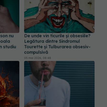
nson nu
De unde vin ticurile și obsesiile?
boala
Legătura dintre Sindromul
n studiu
Tourette și Tulburarea obsesiv-
compulsivă
05 mai 2026, 08:48