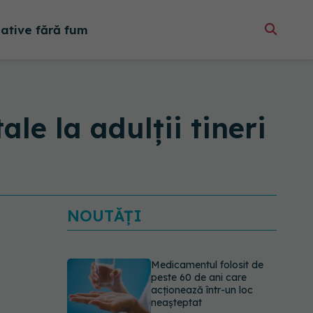
native fără fum
le la adulții tineri
NOUTĂȚI
Medicamentul folosit de
peste 60 de ani care
acționează într-un loc
neașteptat