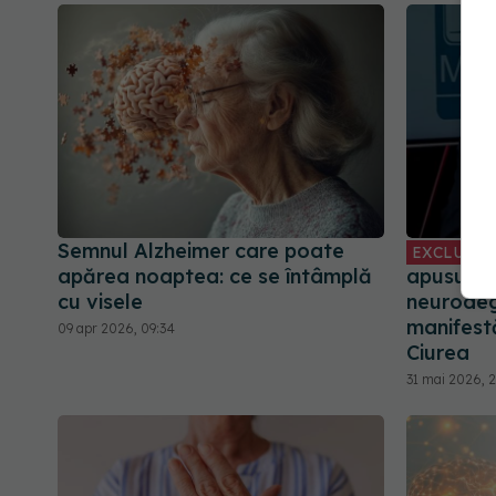
Semnul Alzheimer care poate
EXCLUSIV
apărea noaptea: ce se întâmplă
apusului 
cu visele
neurodeg
manifestă
09 apr 2026, 09:34
Ciurea
31 mai 2026, 2