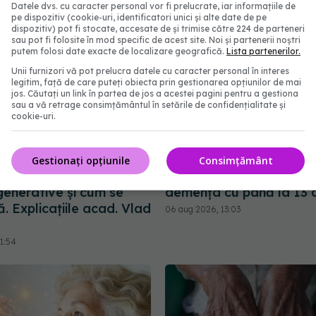
Datele dvs. cu caracter personal vor fi prelucrate, iar informațiile de
pe dispozitiv (cookie-uri, identificatori unici și alte date de pe
dispozitiv) pot fi stocate, accesate de și trimise către 224 de parteneri
sau pot fi folosite în mod specific de acest site. Noi și partenerii noștri
putem folosi date exacte de localizare geografică.
Lista partenerilor.
Unii furnizori vă pot prelucra datele cu caracter personal în interes
legitim, față de care puteți obiecta prin gestionarea opțiunilor de mai
jos. Căutați un link în partea de jos a acestei pagini pentru a gestiona
sau a vă retrage consimțământul în setările de confidențialitate și
cookie-uri.
Ce este sindromul
Trei lucruri pe care treb
Gestionați opțiunile
Consimțământ
de soare în bolile
faci după 45 de ani ca să
enerative și cum se
demența cu până la 13 
. Explicațiile acad. Vlad
06 aug 2026, 13:03
1:54