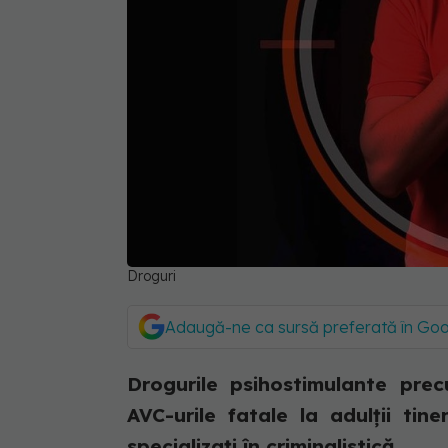
Droguri
Adaugă-ne ca sursă preferată în Go
Drogurile psihostimulante pr
AVC-urile fatale la adulții tin
specializați în criminalistică.