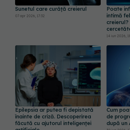
Sunetul care curăță creierul
Poate inf
intimă fe
07 apr 2026, 17:32
creierul
cercetăto
14 iun 2026, 1
Epilepsia ar putea fi depistată
Cum poat
înainte de criză. Descoperirea
de progr
făcută cu ajutorul inteligenței
după un
artificiale