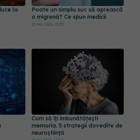
duce la
Poate un simplu suc să oprească
o migrenă? Ce spun medicii
21 mai 2026, 15:32
Cum să îți îmbunătățești
a
memoria. 5 strategii dovedite de
neuroștiință