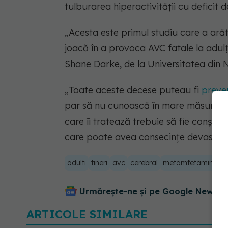
tulburarea hiperactivității cu deficit d
„Acesta este primul studiu care a arăt
joacă în a provoca AVC fatale la adulții
Shane Darke, de la Universitatea din 
„Toate aceste decese puteau fi
preve
par să nu cunoască în mare măsură riscu
care îi tratează trebuie să fie conștie
care poate avea consecințe devastat
adulti
tineri
avc
cerebral
metamfetamina
a
Urmărește-ne și pe Google News - 
ARTICOLE SIMILARE