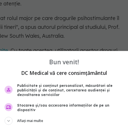
e atenție.
at rolul major pe care drogurile psihostimulante îl
 tineri", a spus autorul principal al studiului, Prof.
New South Wales, Australia.
nite
. Cu toate acestea, utilizatorii acestor droguri
l asociat lor. Utilizatorii psihostimulante și cei
Bun venit!
nți de riscul crescut de accident vascular cerebral,
DC Medical vă cere consimțământul
oare".
Publicitate și conținut personalizat, măsurători ale
publicității și de conținut, cercetarea audienței și
ccident
vascular
psihostimulante
dezvoltarea serviciilor
Stocarea și/sau accesarea informațiilor de pe un
abonează‑te!
dispozitiv
Aflați mai multe