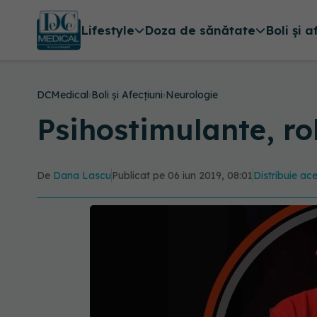
Lifestyle
Doza de sănătate
Boli și a
DCMedical
›
Boli și Afecțiuni
›
Neurologie
Psihostimulante, rol
De
Dana Lascu
Publicat pe 06 iun 2019, 08:01
Distribuie ace