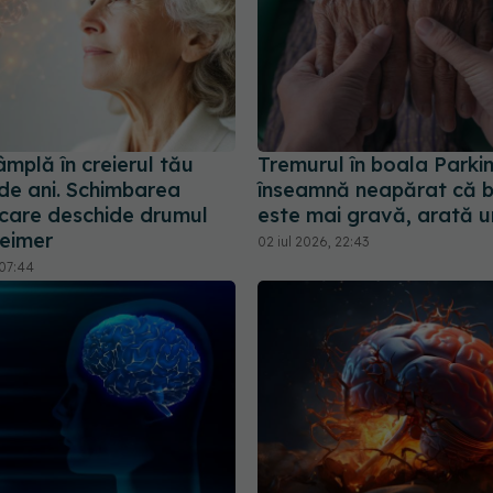
âmplă în creierul tău
Tremurul în boala Parki
de ani. Schimbarea
înseamnă neapărat că 
ă care deschide drumul
este mai gravă, arată u
heimer
02 iul 2026, 22:43
07:44