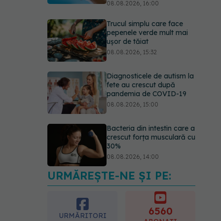
08.08.2026, 16:00
Trucul simplu care face
pepenele verde mult mai
ușor de tăiat
08.08.2026, 15:32
Diagnosticele de autism la
fete au crescut după
pandemia de COVID-19
08.08.2026, 15:00
Bacteria din intestin care a
crescut forța musculară cu
30%
08.08.2026, 14:00
URMĂREȘTE-NE ȘI PE:
Trucul genial cu ceai negru
pentru păr. Tot mai multe
femei îl adoră
6560
08.08.2026, 17:00
URMĂRITORI