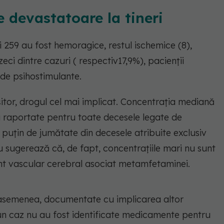
e devastatoare la tineri
eri 259 au fost hemoragice, restul ischemice (8),
zeci dintre cazuri ( respectiv17,9%), pacienții
de psihostimulante.
tor, drogul cel mai implicat. Concentrația mediană
i raportate pentru toate decesele legate de
puțin de jumătate din decesele atribuite exclusiv
u sugerează că, de fapt, concentrațiile mari nu sunt
nt vascular cerebral asociat metamfetaminei.
 asemenea, documentate cu implicarea altor
iciun caz nu au fost identificate medicamente pentru