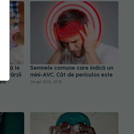
uie să le
Semnele comune care indică un
 întârzii
mini-AVC. Cât de periculos este
ani
06 apr 2026, 20:31