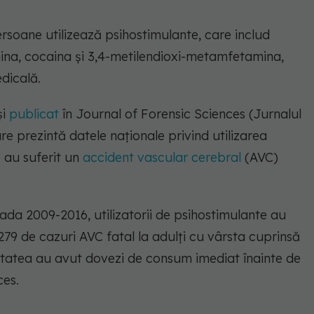
ersoane utilizează psihostimulante, care includ
ina, cocaina și 3,4-metilendioxi-metamfetamina,
dicală.
și
publicat
în Journal of Forensic Sciences (Jurnalul
are prezintă datele naționale privind utilizarea
e au suferit un
accident vascular cerebral
(AVC)
oada 2009-2016, utilizatorii de psihostimulante au
279 de cazuri AVC fatal la adulți cu vârsta cuprinsă
oritatea au avut dovezi de consum imediat înainte de
ces.