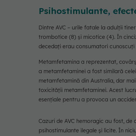
Psihostimulante, efect
Dintre AVC – urile fatale la adulții tin
trombotice (8) și micotice (4). În cinci
decedați erau consumatori cunoscuți 
Metamfetamina a reprezentat, covârși
a metamfetaminei a fost similară cele
metamfetamină din Australia, dar mai 
toxicității metamfetaminei. Acest lucr
esențiale pentru a provoca un accide
Cazuri de AVC hemoragic au fost, de
psihostimulante ilegale și licite. În n