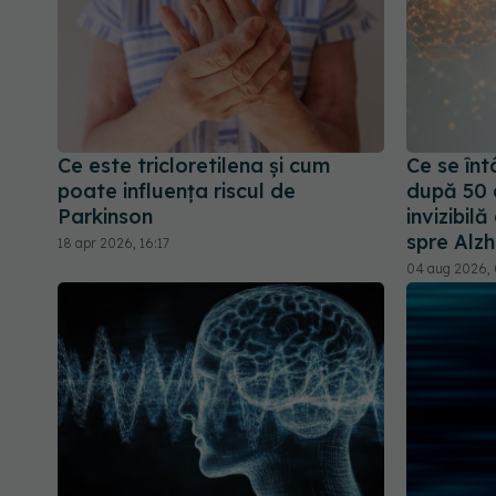
Ce este tricloretilena și cum
Ce se înt
poate influența riscul de
după 50 
Parkinson
invizibil
spre Alz
18 apr 2026, 16:17
04 aug 2026, 