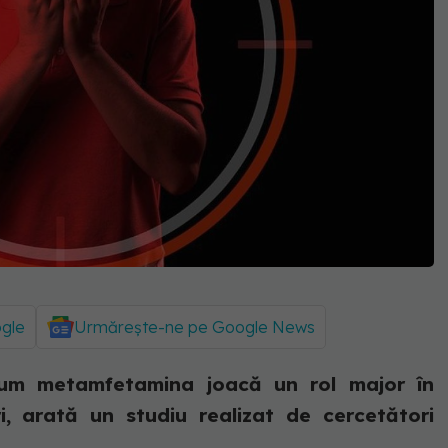
ogle
Urmărește-ne pe Google News
ecum metamfetamina joacă un rol major în
eri, arată un studiu realizat de cercetători