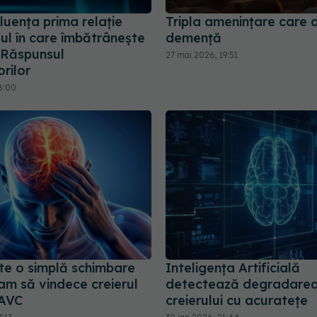
luența prima relație
Tripla amenințare care 
lul în care îmbătrânește
demență
? Răspunsul
27 mai 2026, 19:51
rilor
8:00
e o simplă schimbare
Inteligența Artificială
am să vindece creierul
detectează degradare
 AVC
creierului cu acuratețe