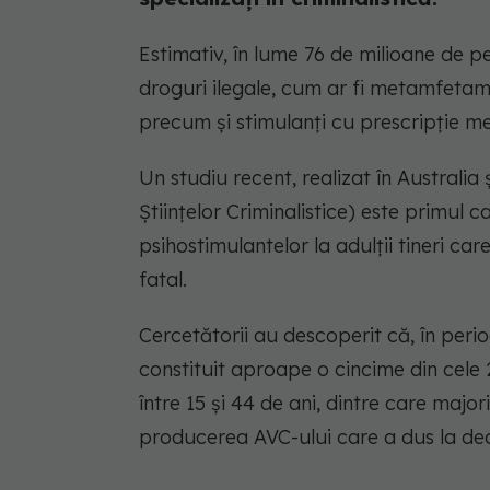
Estimativ, în lume 76 de milioane de p
droguri ilegale, cum ar fi metamfetam
precum și stimulanți cu prescripție me
Un studiu recent, realizat în Australia 
Științelor Criminalistice) este primul c
psihostimulantelor la adulții tineri car
fatal.
Cercetătorii au descoperit că, în peri
constituit aproape o cincime din cele 
între 15 și 44 de ani, dintre care maj
producerea AVC-ului care a dus la de