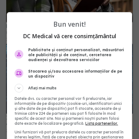
Bun venit!
De ce poți citi fără să citești tot: legătura
surprinzătoare dintre ochi și creier
DC Medical vă cere consimțământul
13 iun 2026, 12:00
Publicitate și conținut personalizat, măsurători
ale publicității și de conținut, cercetarea
audienței și dezvoltarea serviciilor
Stocarea și/sau accesarea informațiilor de pe
un dispozitiv
Aflați mai multe
Datele dvs. cu caracter personal vor fi prelucrate, iar
informațiile de pe dispozitiv (cookie-uri, identificatori unici
și alte date de pe dispozitiv) pot fi stocate, accesate de și
trimise către 224 de parteneri sau pot fi folosite în mod
Inteligența Artificială detectează degradarea
specific de acest site. Noi și partenerii noștri putem folosi
creierului cu acuratețe
date exacte de localizare geografică.
Lista partenerilor.
30 ian 2026, 21:44
Unii furnizori vă pot prelucra datele cu caracter personal în
interes legitim, față de care puteți obiecta prin gestionarea