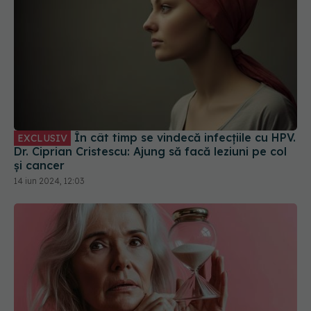
În cât timp se vindecă infecțiile cu HPV.
EXCLUSIV
Dr. Ciprian Cristescu: Ajung să facă leziuni pe col
și cancer
14 iun 2024, 12:03