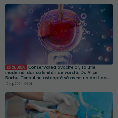
Conservarea ovocitelor, soluție
EXCLUSIV
modernă, dar cu limitări de vârstă. Dr. Alice
Barbu: Timpul nu așteaptă să avem un post de
conducere sau partenerul ideal
19 sep 2024, 09:01