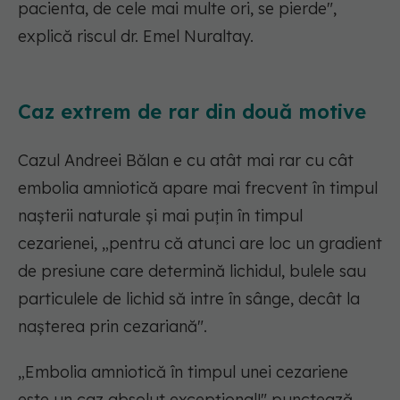
pacienta, de cele mai multe ori, se pierde",
explică riscul dr. Emel Nuraltay.
Caz extrem de rar din două motive
Cazul Andreei Bălan e cu atât mai rar cu cât
embolia amniotică apare mai frecvent în timpul
nașterii naturale și mai puțin în timpul
cezarienei, „pentru că atunci are loc un gradient
de presiune care determină lichidul, bulele sau
particulele de lichid să intre în sânge, decât la
nașterea prin cezariană".
„Embolia amniotică în timpul unei cezariene
este un caz absolut excepțional!" punctează