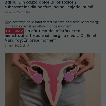
La cât timp de la întârzierea
EXCLUSIV
menstruației trebuie să mergi la medic. Dr. Emel
Nuraltay: În orice moment
04 apr 2025, 18:17
Sindromul ovarului polichistic poate afecta mai
mult decât fertilitatea
07 iul 2026, 22:37