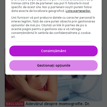
trimise către 224 de parteneri sau pot fi folosite în mod
specific de acest site. Noi și partenerii noștri putem folosi
date exacte de localizare geografică.
Lista partenerilor.
Unii furnizori vă pot prelucra datele cu caracter personal în
interes legitim, față de care puteți obiecta prin gestionarea
opțiunilor de mai jos. Căutați un link în partea de jos a
acestei pagini pentru a gestiona sau a vă retrage
consimțământul în setările de confidențialitate și cookie-
uri.
Consimțământ
Gestionați opțiunile
Adevărul despre mamografie. Dr.
EXCLUSIV
Ștefan Voiculescu: A fost o capcană. Lumea o
vede ca examenul sânului
13 noi 2024, 16:02