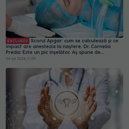
Scorul Apgar: cum se calculează și ce
EXCLUSIV
impact are anestezia la naștere. Dr. Cornelia
Preda: Este un pic înșelător. Aș spune de
anestezia peridurală
04 iun 2024, 17:03
Sindromul ovarelor polichistice devine PMOS. Ce
legătură are cu metabolismul