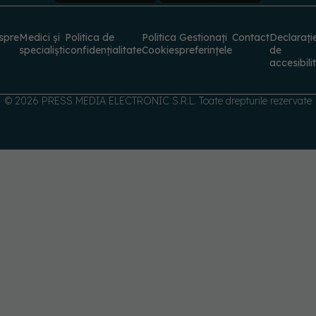
specialiști
confidențialitate
Cookies
preferințele
de
accesibili
© 2026 PRESS MEDIA ELECTRONIC S.R.L. Toate drepturile rezervate