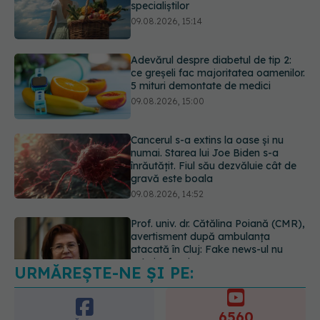
ce greșeli fac majoritatea oamenilor.
5 mituri demontate de medici
09.08.2026, 15:00
Cancerul s-a extins la oase și nu
numai. Starea lui Joe Biden s-a
înrăutățit. Fiul său dezvăluie cât de
gravă este boala
09.08.2026, 14:52
Prof. univ. dr. Cătălina Poiană (CMR),
avertisment după ambulanța
atacată în Cluj: Fake news-ul nu
este inofensiv
09.08.2026, 14:05
URMĂREȘTE-NE ȘI PE:
Greșeala periculoasă făcută de
bolnavii de rinichi în timpul caniculei
09.08.2026, 16:00
6560
URMĂRITORI
ABONAȚI