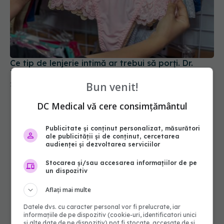
Ce tip de lenjerie intimă ar trebui să porți. Dr.
Tamara Sava: Oferă confort maxim
25 oct 2024, 22:24
Bun venit!
DC Medical vă cere consimțământul
Publicitate și conținut personalizat, măsurători
ale publicității și de conținut, cercetarea
audienței și dezvoltarea serviciilor
Stocarea și/sau accesarea informațiilor de pe
un dispozitiv
Aflați mai multe
Datele dvs. cu caracter personal vor fi prelucrate, iar
informațiile de pe dispozitiv (cookie-uri, identificatori unici
și alte date de pe dispozitiv) pot fi stocate, accesate de și