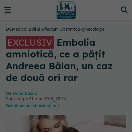
DCMedical
›
Boli și Afecțiuni
›
Obstetrică-ginecologie
Embolia
EXCLUSIV
amniotică, ce a pățit
Andreea Bălan, un caz
de două ori rar
De
Dana Lascu
Publicat pe 31 mar 2019, 23:54
Distribuie acest articol