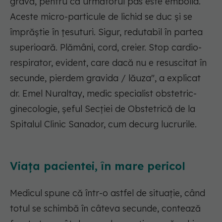
gravă, pentru că următorul pas este embolia.
Aceste micro-particule de lichid se duc și se
împrăștie în țesuturi. Sigur, redutabil în partea
superioară. Plămâni, cord, creier. Stop cardio-
respirator, evident, care dacă nu e resuscitat în
secunde, pierdem gravida / lăuza", a explicat
dr. Emel Nuraltay, medic specialist obstetric-
ginecologie, șeful Secției de Obstetrică de la
Spitalul Clinic Sanador, cum decurg lucrurile.
Viața pacientei, în mare pericol
Medicul spune că într-o astfel de situație, când
totul se schimbă în câteva secunde, contează