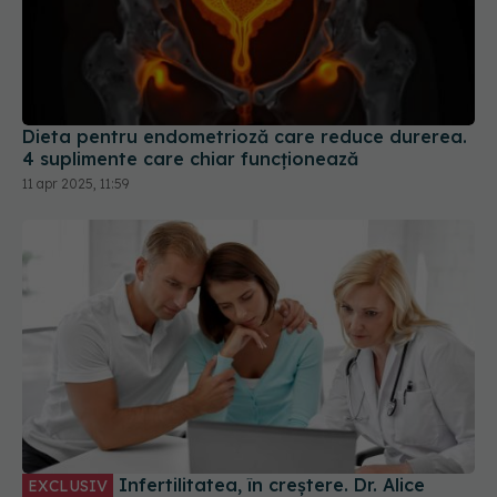
Dieta pentru endometrioză care reduce durerea.
4 suplimente care chiar funcționează
11 apr 2025, 11:59
Infertilitatea, în creștere. Dr. Alice
EXCLUSIV
Barbu: Din cauza obiceiurilor toxice și
substanțelor din parfum, haine, lenjerie intimă
18 sep 2024, 10:06