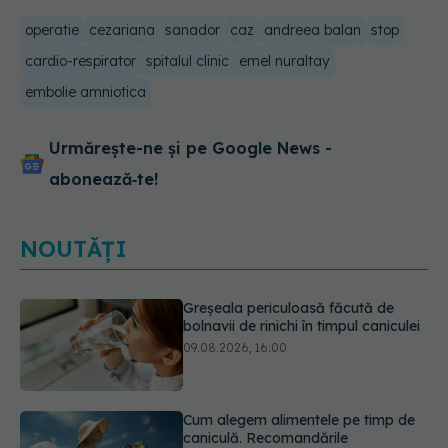
operatie
cezariana
sanador
caz
andreea balan
stop
cardio-respirator
spitalul clinic
emel nuraltay
embolie amniotica
Urmărește-ne și pe Google News -
abonează‑te!
NOUTĂȚI
Cum alegem alimentele pe timp de
caniculă. Recomandările
specialiștilor
09.08.2026, 15:14
Adevărul despre diabetul de tip 2: