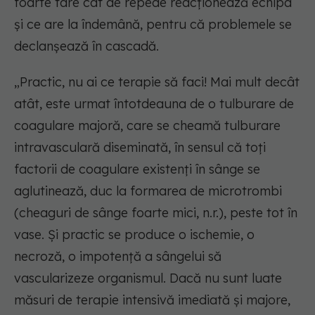
foarte tare cât de repede reacționează echipa
și ce are la îndemână, pentru că problemele se
declanșează în cascadă.
„Practic, nu ai ce terapie să faci! Mai mult decât
atât, este urmat întotdeauna de o tulburare de
coagulare majoră, care se cheamă tulburare
intravasculară diseminată, în sensul că toți
factorii de coagulare existenți în sânge se
aglutinează, duc la formarea de microtrombi
(cheaguri de sânge foarte mici, n.r.), peste tot în
vase. Și practic se produce o ischemie, o
necroză, o impotență a sângelui să
vascularizeze organismul. Dacă nu sunt luate
măsuri de terapie intensivă imediată și majore,