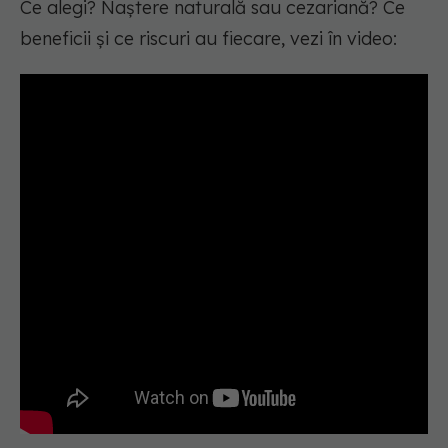
Ce alegi? Naștere naturală sau cezariană? Ce
beneficii și ce riscuri au fiecare, vezi în video: