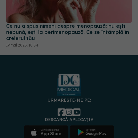
Ce nu a spus nimeni despre menopauză: nu ești
nebună, ești la perimenopauză. Ce se întâmplă în
creierul tău
19 mai 2025, 10:54
URMĂREȘTE-NE PE:
DESCARCĂ APLICAȚIA
spre
Medici și
Politica de
Politica
Gestionați
Contact
Declarați