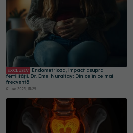
Endometrioza, impact asupra
EXCLUSIV
fertilității. Dr. Emel Nuraltay: Din ce în ce mai
frecventă
01 apr 2025, 15:29