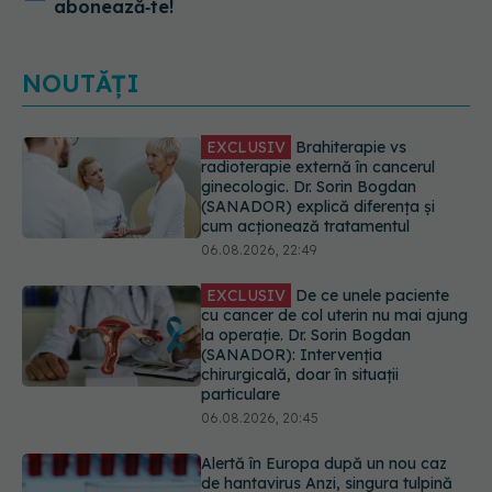
abonează‑te!
NOUTĂȚI
EXCLUSIV
De ce unele paciente
cu cancer de col uterin nu mai ajung
la operație. Dr. Sorin Bogdan
(SANADOR): Intervenția
chirurgicală, doar în situații
particulare
06.08.2026, 20:45
Alertă în Europa după un nou caz
de hantavirus Anzi, singura tulpină
care se transmite de la om la om
06.08.2026, 20:06
Mii de angajați din Sănătate ar
putea primi salarii mai mari.
Sindicatele cer schimbarea legii