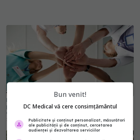
Ministerul Sănătății deblochează peste 7.800 de
posturi în spitale și ambulanță. Mii de medici și
Bun venit!
asistenți medicali vor fi angajați
27 iul 2026, 18:28
DC Medical vă cere consimțământul
Publicitate și conținut personalizat, măsurători
ale publicității și de conținut, cercetarea
audienței și dezvoltarea serviciilor