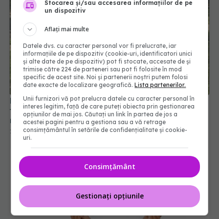
Stocarea și/sau accesarea informațiilor de pe
un dispozitiv
Aflați mai multe
Datele dvs. cu caracter personal vor fi prelucrate, iar
informațiile de pe dispozitiv (cookie-uri, identificatori unici
și alte date de pe dispozitiv) pot fi stocate, accesate de și
trimise către 224 de parteneri sau pot fi folosite în mod
Ministerul Sănătății avertizează: Nu beți apă din
specific de acest site. Noi și partenerii noștri putem folosi
date exacte de localizare geografică.
Lista partenerilor.
fântâni după inundații! Riscul de îmbolnăvire este
mare
Unii furnizori vă pot prelucra datele cu caracter personal în
interes legitim, față de care puteți obiecta prin gestionarea
22 iul 2026, 09:38
opțiunilor de mai jos. Căutați un link în partea de jos a
acestei pagini pentru a gestiona sau a vă retrage
consimțământul în setările de confidențialitate și cookie-
uri.
Consimțământ
Gestionați opțiunile