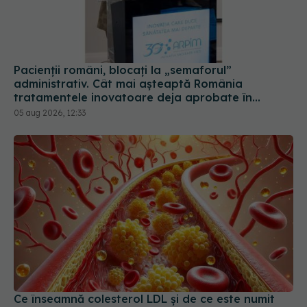
Pacienții români, blocați la „semaforul”
administrativ. Cât mai așteaptă România
tratamentele inovatoare deja aprobate în
Europa
05 aug 2026, 12:33
Ce înseamnă colesterol LDL și de ce este numit
colesterolul rău
18 iul 2026, 13:00