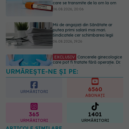
06.08.2026, 19:26
EXCLUSIV
Cancerele ginecologice
care pot fi tratate fără operație. Dr.
Sorin Bogdan (SANADOR): Chirurgia
este indicată doar punctual, pentru
anumite categorii de paciente
06.08.2026, 19:05
URMĂREȘTE-NE ȘI PE:
EXCLUSIV
Brahiterapie vs
radioterapie externă în cancerul
ginecologic. Dr. Sorin Bogdan
6560
(SANADOR) explică diferența și
URMĂRITORI
cum acționează tratamentul
ABONAȚI
06.08.2026, 22:49
365
1401
URMĂRITORI
URMĂRITORI
ARTICOLE SIMILARE