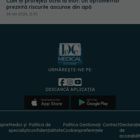
Cum îți protejezi ochii la înot: Un optometrist
prezintă riscurile ascunse din apă
26 iun 2026, 11:01
URMĂREȘTE-NE PE:
DESCARCĂ APLICAȚIA
spre
Medici și
Politica de
Politica
Gestionați
Contact
Declarați
specialiști
confidențialitate
Cookies
preferințele
de
accesibili