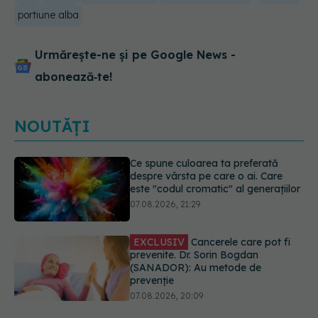
portiune alba
Urmărește-ne și pe Google News -
abonează‑te!
NOUTĂȚI
EXCLUSIV
Cancerele care pot fi
prevenite. Dr. Sorin Bogdan
(SANADOR): Au metode de
prevenție
07.08.2026, 20:09
Testul din deget care ar putea
indica riscul pentru 8 boli majore
07.08.2026, 18:34