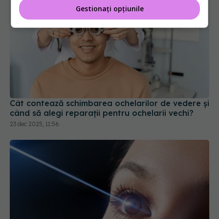
Gestionați opțiunile
Cât contează schimbarea ochelarilor de vedere și
când să alegi reparații pentru ochelarii vechi?
23 dec 2025, 11:56