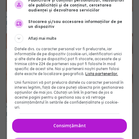
Publicitate și conținut personalizat, măsurători
ale publicității și de conținut, cercetarea
audienței și dezvoltarea serviciilor
Adevărul despre lentilele de contact: sunt sigure
pentru ochi sau prezintă riscuri pe termen lung?
Stocarea și/sau accesarea informațiilor de pe
un dispozitiv
19 ian 2026, 20:20
Aflați mai multe
Datele dvs. cu caracter personal vor fi prelucrate, iar
informațiile de pe dispozitiv (cookie-uri, identificatori unici
și alte date de pe dispozitiv) pot fi stocate, accesate de și
trimise către 224 de parteneri sau pot fi folosite în mod
specific de acest site. Noi și partenerii noștri putem folosi
date exacte de localizare geografică.
Lista partenerilor.
Unii furnizori vă pot prelucra datele cu caracter personal în
interes legitim, față de care puteți obiecta prin gestionarea
opțiunilor de mai jos. Căutați un link în partea de jos a
acestei pagini pentru a gestiona sau a vă retrage
consimțământul în setările de confidențialitate și cookie-
Crezi că ai doar ochii obosiți? Semnul banal care
uri.
poate ascunde sindromul ochiului uscat
27 iul 2026, 13:22
Consimțământ