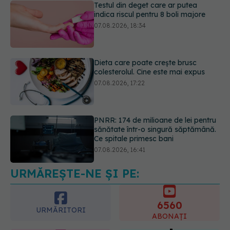
Dieta care poate crește brusc
colesterolul. Cine este mai expus
07.08.2026, 17:22
PNRR: 174 de milioane de lei pentru
sănătate într-o singură săptămână.
Ce spitale primesc bani
07.08.2026, 16:41
Ce spune culoarea ta preferată
despre vârsta pe care o ai. Care
este "codul cromatic" al generațiilor
07.08.2026, 21:29
URMĂREȘTE-NE ȘI PE:
6560
URMĂRITORI
ABONAȚI