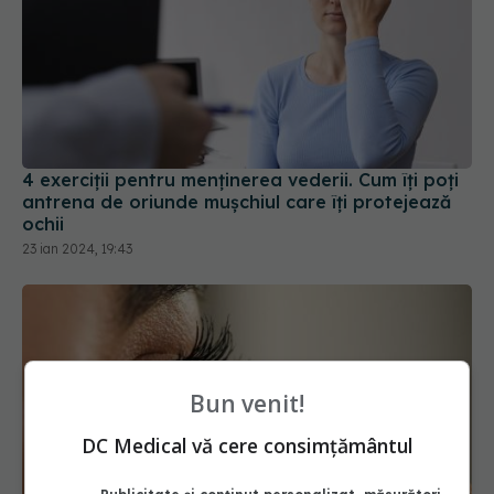
4 exerciții pentru menținerea vederii. Cum îți poți
antrena de oriunde mușchiul care îți protejează
ochii
23 ian 2024, 19:43
Bun venit!
DC Medical vă cere consimțământul