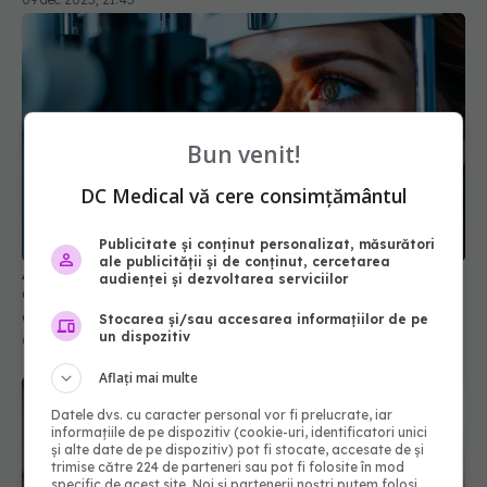
Bun venit!
DC Medical vă cere consimțământul
Publicitate și conținut personalizat, măsurători
Alimentele esențiale pentru sănătatea ochilor.
ale publicității și de conținut, cercetarea
Conțin nutrienții care te protejează împotriva
audienței și dezvoltarea serviciilor
degenerescenței maculare
Stocarea și/sau accesarea informațiilor de pe
06 aug 2024, 13:54
un dispozitiv
Aflați mai multe
Datele dvs. cu caracter personal vor fi prelucrate, iar
informațiile de pe dispozitiv (cookie-uri, identificatori unici
și alte date de pe dispozitiv) pot fi stocate, accesate de și
trimise către 224 de parteneri sau pot fi folosite în mod
specific de acest site. Noi și partenerii noștri putem folosi