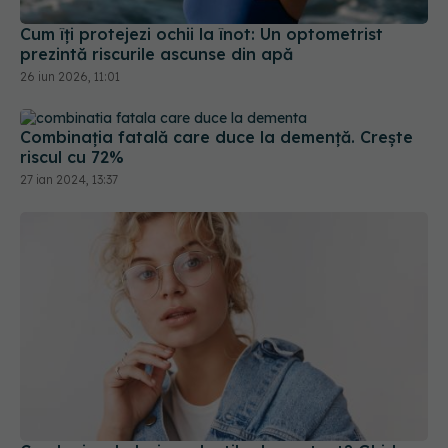
Cum îți protejezi ochii la înot: Un optometrist
prezintă riscurile ascunse din apă
26 iun 2026, 11:01
Combinația fatală care duce la demență. Crește
riscul cu 72%
27 ian 2024, 13:37
Ce alegi: ochelari sau lentile de contact? Ghid