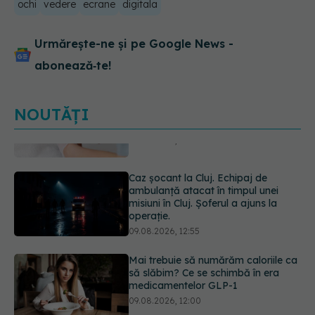
ochi
vedere
ecrane
digitala
Urmărește-ne și pe Google News -
abonează‑te!
NOUTĂȚI
Caz șocant la Cluj. Echipaj de
ambulanță atacat în timpul unei
misiuni în Cluj. Șoferul a ajuns la
operație.
09.08.2026, 12:55
Mai trebuie să numărăm caloriile ca
să slăbim? Ce se schimbă în era
medicamentelor GLP-1
09.08.2026, 12:00