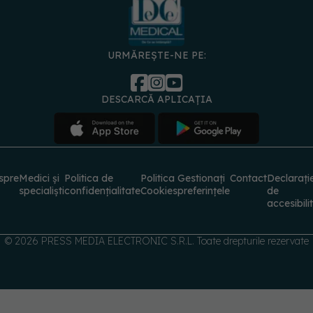
URMĂREȘTE-NE PE:
DESCARCĂ APLICAȚIA
spre
Medici și
Politica de
Politica
Gestionați
Contact
Declarați
specialiști
confidențialitate
Cookies
preferințele
de
accesibili
© 2026 PRESS MEDIA ELECTRONIC S.R.L. Toate drepturile rezervate