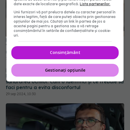
date exacte de localizare geografică.
Lista partenerilor.
Unii furnizori vă pot prelucra datele cu caracter personal în
interes legitim, față de care puteți obiecta prin gestionarea
opțiunilor de mai jos. Căutați un link în partea de jos a
acestei pagini pentru a gestiona sau a vă retrage
consimțământul în setările de confidențialitate și cookie-
Menopauza, impact asupra sănătății oculare.
uri.
Vederea încețoșată și ochii uscați, simptomele
mai puțin cunoscute
Consimțământ
27 sep 2024, 19:28
Gestionați opțiunile
Fotofobia, un semnal de alarmă pentru
sănătatea ochilor. Cum o identifici și ce trebuie să
faci pentru a evita disconfortul
29 sep 2024, 10:30