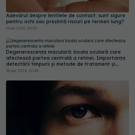
Adevărul despre lentilele de contact: sunt sigure
pentru ochi sau prezintă riscuri pe termen lung?
19 ian 2026, 20:20
Degenerescența maculară: boala oculară care
afectează partea centrală a retinei. Importanța
detectării timpurii și metode de tratament și
prevenție
30 apr 2024, 20:45