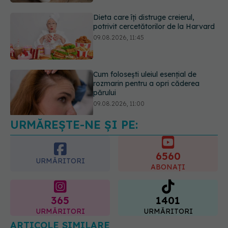
Dieta care îți distruge creierul,
potrivit cercetătorilor de la Harvard
09.08.2026, 11:45
Cum folosești uleiul esențial de
rozmarin pentru a opri căderea
părului
09.08.2026, 11:00
URMĂREȘTE-NE ȘI PE:
Ce este testul TORCH și cine trebuie
să-l facă. Ce înseamnă un rezultat
pozitiv
6560
09.08.2026, 13:00
URMĂRITORI
ABONAȚI
365
1401
URMĂRITORI
URMĂRITORI
ARTICOLE SIMILARE