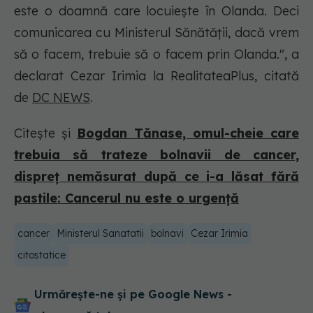
este o doamnă care locuiește în Olanda. Deci
comunicarea cu Ministerul Sănătății, dacă vrem
să o facem, trebuie să o facem prin Olanda.", a
declarat Cezar Irimia la RealitateaPlus, citată
de
DC NEWS
.
Citește și
Bogdan Tănase, omul-cheie care
trebuia să trateze bolnavii de cancer,
dispreț nemăsurat după ce i-a lăsat fără
pastile: Cancerul nu este o urgență
cancer
Ministerul Sanatatii
bolnavi
Cezar Irimia
citostatice
Urmărește-ne și pe Google News -