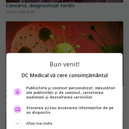
Cancerul, diagnosticat tardiv
22 oct 2025, 17:19
Bun venit!
DC Medical vă cere consimțământul
Publicitate și conținut personalizat, măsurători
Bacteriile programate genetic, noua armă
ale publicității și de conținut, cercetarea
împotriva cancerului? Cercetătorii le învață să
audienței și dezvoltarea serviciilor
găsească și să atace doar tumorile
Stocarea și/sau accesarea informațiilor de pe
17 iul 2026, 12:40
un dispozitiv
Aflați mai multe