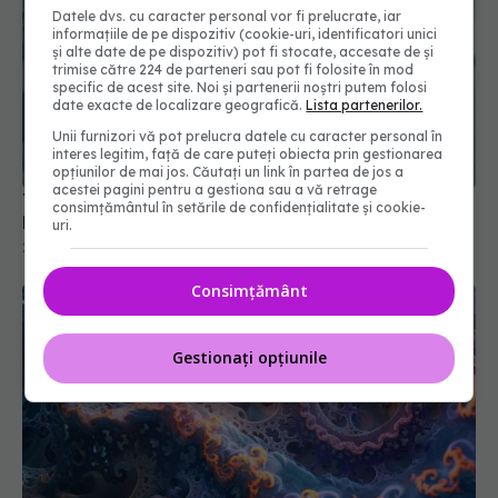
Datele dvs. cu caracter personal vor fi prelucrate, iar
informațiile de pe dispozitiv (cookie-uri, identificatori unici
și alte date de pe dispozitiv) pot fi stocate, accesate de și
trimise către 224 de parteneri sau pot fi folosite în mod
specific de acest site. Noi și partenerii noștri putem folosi
date exacte de localizare geografică.
Lista partenerilor.
Unii furnizori vă pot prelucra datele cu caracter personal în
interes legitim, față de care puteți obiecta prin gestionarea
opțiunilor de mai jos. Căutați un link în partea de jos a
acestei pagini pentru a gestiona sau a vă retrage
Trei tipuri de cancer cu mortalitate în creștere.
consimțământul în setările de confidențialitate și cookie-
Medicii lansează un avertisment
uri.
20 mar 2026, 10:54
Consimțământ
Gestionați opțiunile