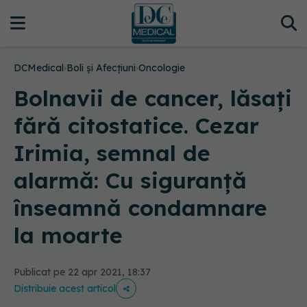
DCMedical
›
Boli și Afecțiuni
›
Oncologie
Bolnavii de cancer, lăsați
fără citostatice. Cezar
Irimia, semnal de
alarmă: Cu siguranță
înseamnă condamnare
la moarte
Publicat pe 22 apr 2021, 18:37
Distribuie acest articol