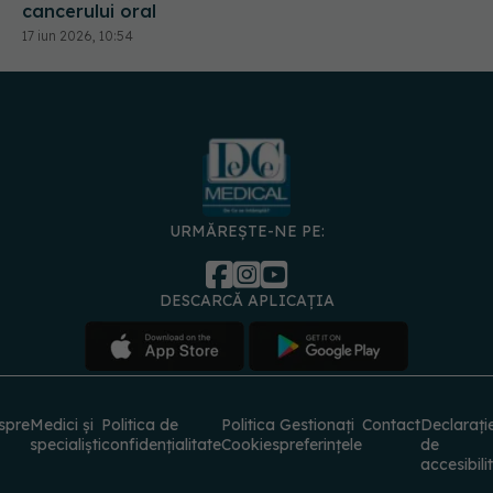
cancerului oral
17 iun 2026, 10:54
URMĂREȘTE-NE PE:
DESCARCĂ APLICAȚIA
spre
Medici și
Politica de
Politica
Gestionați
Contact
Declarați
specialiști
confidențialitate
Cookies
preferințele
de
accesibili