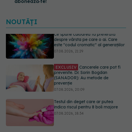
abonează‑te!
NOUTĂȚI
EXCLUSIV
Cancerele care pot fi
prevenite. Dr. Sorin Bogdan
(SANADOR): Au metode de
prevenție
07.08.2026, 20:09
Testul din deget care ar putea
indica riscul pentru 8 boli majore
07.08.2026, 18:34
Dieta care poate crește brusc
colesterolul. Cine este mai expus
07.08.2026, 17:22