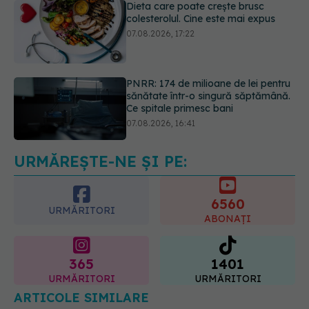
PNRR: 174 de milioane de lei pentru
sănătate într-o singură săptămână.
Ce spitale primesc bani
07.08.2026, 16:41
Ce spune culoarea ta preferată
despre vârsta pe care o ai. Care
este "codul cromatic" al generațiilor
07.08.2026, 21:29
URMĂREȘTE-NE ȘI PE:
6560
URMĂRITORI
ABONAȚI
365
1401
URMĂRITORI
URMĂRITORI
ARTICOLE SIMILARE