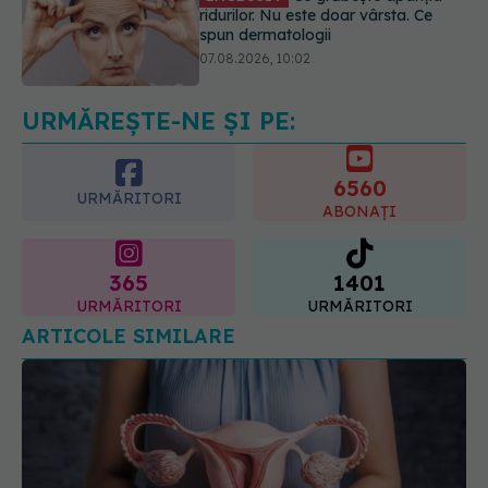
Alina Pușcău dezvăluie diagnosticul
care i-a schimbat viața: Am cancer
la sân. Am intrat în metastază
07.08.2026, 12:39
URMĂREȘTE-NE ȘI PE:
6560
URMĂRITORI
ABONAȚI
365
1401
URMĂRITORI
URMĂRITORI
ARTICOLE SIMILARE