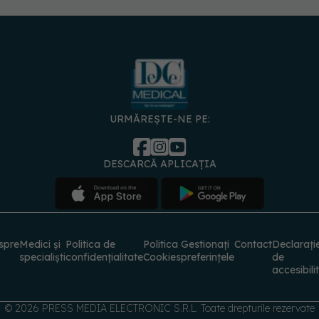
URMĂREȘTE-NE PE:
DESCARCĂ APLICAȚIA
spre
Medici și
Politica de
Politica
Gestionați
Contact
Declarați
specialiști
confidențialitate
Cookies
preferințele
de
accesibili
© 2026 PRESS MEDIA ELECTRONIC S.R.L. Toate drepturile rezervate