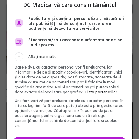
DC Medical vă cere consimțământul
Publicitate și conținut personalizat, măsurători
ale publicității și de conținut, cercetarea
audienței și dezvoltarea serviciilor
Stocarea și/sau accesarea informațiilor de pe
un dispozitiv
Aflați mai multe
Datele dvs. cu caracter personal vor fi prelucrate, iar
informațiile de pe dispozitiv (cookie-uri, identificatori unici
Cum ajunge cancerul ovarian rezistent la
și alte date de pe dispozitiv) pot fi stocate, accesate de și
trimise către 224 de parteneri sau pot fi folosite în mod
chimioterapie și cum se poate contracara acest
specific de acest site. Noi și partenerii noștri putem folosi
fenomen
date exacte de localizare geografică.
Lista partenerilor.
29 iun 2026, 12:20
Unii furnizori vă pot prelucra datele cu caracter personal în
interes legitim, față de care puteți obiecta prin gestionarea
opțiunilor de mai jos. Căutați un link în partea de jos a
acestei pagini pentru a gestiona sau a vă retrage
consimțământul în setările de confidențialitate și cookie-
uri.