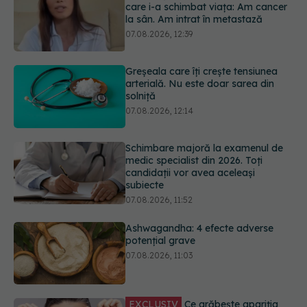
Greșeala care îți crește tensiunea
arterială. Nu este doar sarea din
solniță
07.08.2026, 12:14
Schimbare majoră la examenul de
medic specialist din 2026. Toți
candidații vor avea aceleași
subiecte
07.08.2026, 11:52
Ashwagandha: 4 efecte adverse
potențial grave
07.08.2026, 11:03
EXCLUSIV
Ce grăbește apariția
ridurilor. Nu este doar vârsta. Ce
spun dermatologii
07.08.2026, 10:02