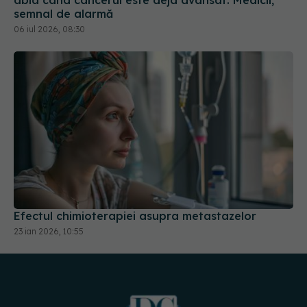
abia când cancerul este deja avansat. Medicii,
semnal de alarmă
06 iul 2026, 08:30
Efectul chimioterapiei asupra metastazelor
23 ian 2026, 10:55