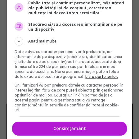
Publicitate și conținut personalizat, măsurători
ale publicității și de conținut, cercetarea
audienței și dezvoltarea serviciilor
Stocarea și/sau accesarea informațiilor de pe
un dispozitiv
Aflați mai multe
Datele dvs. cu caracter personal vor fi prelucrate, iar
informațiile de pe dispozitiv (cookie-uri, identificatori unici
și alte date de pe dispozitiv) pot fi stocate, accesate de și
trimise către 224 de parteneri sau pot fi folosite în mod
specific de acest site. Noi și partenerii noștri putem folosi
date exacte de localizare geografică.
Lista partenerilor.
Unii furnizori vă pot prelucra datele cu caracter personal în
interes legitim, față de care puteți obiecta prin gestionarea
opțiunilor de mai jos. Căutați un link în partea de jos a
acestei pagini pentru a gestiona sau a vă retrage
consimțământul în setările de confidențialitate și cookie-
uri.
Consimțământ