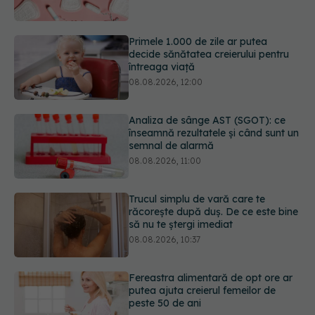
întreaga viață
08.08.2026, 12:00
Analiza de sânge AST (SGOT): ce
înseamnă rezultatele și când sunt un
semnal de alarmă
08.08.2026, 11:00
Trucul simplu de vară care te
răcorește după duș. De ce este bine
să nu te ștergi imediat
08.08.2026, 10:37
Fereastra alimentară de opt ore ar
putea ajuta creierul femeilor de
peste 50 de ani
08.08.2026, 10:00
5 mituri despre menstruație pe care
să nu le mai crezi