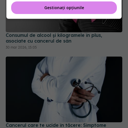
Gestionați opțiunile
Consumul de alcool și kilogramele în plus,
asociate cu cancerul de sân
30 mar 2026, 15:05
Cancerul care te ucide în tăcere: Simptome