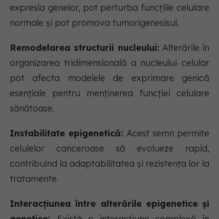
expresia genelor, pot perturba funcțiile celulare
normale și pot promova tumorigenesisul.
Remodelarea structurii nucleului:
Alterările în
organizarea tridimensională a nucleului celular
pot afecta modelele de exprimare genică
esențiale pentru menținerea funcției celulare
sănătoase.
Instabilitate epigenetică:
Acest semn permite
celulelor canceroase să evolueze rapid,
contribuind la adaptabilitatea și rezistența lor la
tratamente.
Interacțiunea între alterările epigenetice și
genetice:
Există o interacțiune complexă în