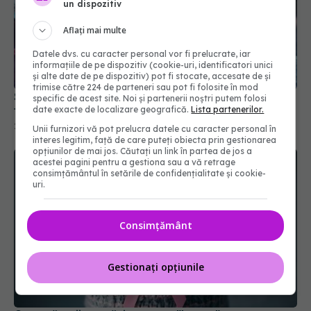
un dispozitiv
Aflați mai multe
Datele dvs. cu caracter personal vor fi prelucrate, iar
informațiile de pe dispozitiv (cookie-uri, identificatori unici
și alte date de pe dispozitiv) pot fi stocate, accesate de și
trimise către 224 de parteneri sau pot fi folosite în mod
Substanța care hrănește cancerul. Particule
specific de acest site. Noi și partenerii noștri putem folosi
toxice găsite în 90% din tumori
date exacte de localizare geografică.
Lista partenerilor.
24 feb 2026, 15:03
Unii furnizori vă pot prelucra datele cu caracter personal în
interes legitim, față de care puteți obiecta prin gestionarea
opțiunilor de mai jos. Căutați un link în partea de jos a
acestei pagini pentru a gestiona sau a vă retrage
consimțământul în setările de confidențialitate și cookie-
uri.
Consimțământ
Gestionați opțiunile