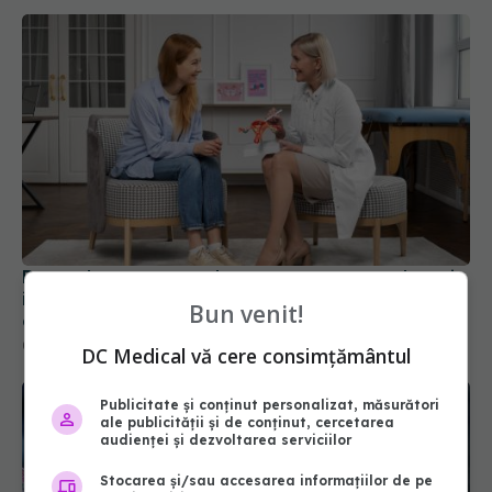
Decesele provocate de acest cancer pot deveni
istorie. Descoperirea i-a uimit până și pe
Bun venit!
cercetători
02 iul 2026, 14:50
DC Medical vă cere consimțământul
Publicitate și conținut personalizat, măsurători
ale publicității și de conținut, cercetarea
audienței și dezvoltarea serviciilor
Stocarea și/sau accesarea informațiilor de pe