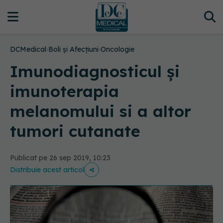
DCMedical
›
Boli și Afecțiuni
›
Oncologie
Imunodiagnosticul și
imunoterapia
melanomului si a altor
tumori cutanate
Publicat pe 26 sep 2019, 10:23
Distribuie acest articol