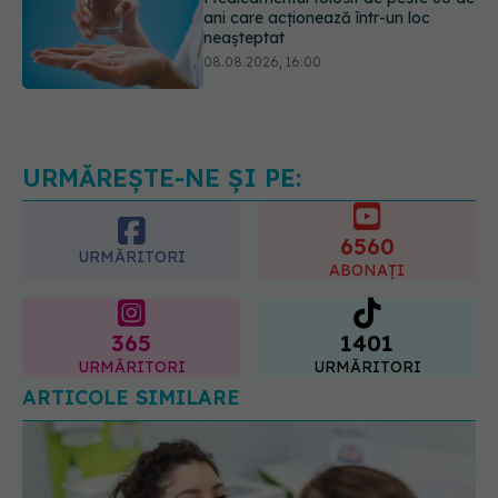
08.08.2026, 16:00
Transpirații nocturne: semnul ignorat
care poate ascunde probleme
serioase de sănătate
08.08.2026, 20:00
URMĂREȘTE-NE ȘI PE:
6560
URMĂRITORI
ABONAȚI
365
1401
URMĂRITORI
URMĂRITORI
ARTICOLE SIMILARE