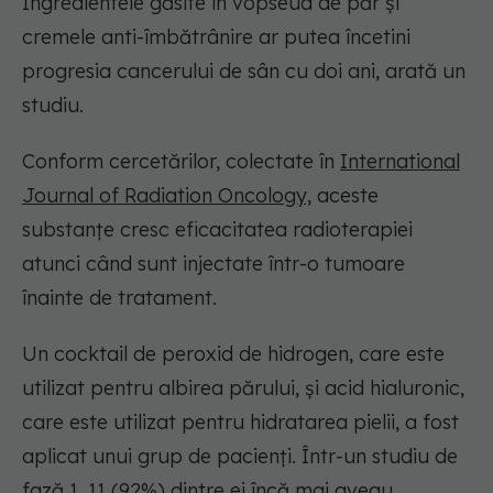
Ingredientele găsite în vopseua de păr și
cremele anti-îmbătrânire ar putea încetini
progresia cancerului de sân cu doi ani, arată un
studiu.
Conform cercetărilor, colectate în
International
Journal of Radiation Oncology,
aceste
substanțe cresc eficacitatea radioterapiei
atunci când sunt injectate într-o tumoare
înainte de tratament.
Un cocktail de peroxid de hidrogen, care este
utilizat pentru albirea părului, și acid hialuronic,
care este utilizat pentru hidratarea pielii, a fost
aplicat unui grup de pacienți. Într-un studiu de
fază 1, 11 (92%) dintre ei încă mai aveau