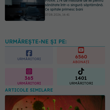
Ce spitale primesc bani
07.08.2026, 16:41
Ce spune culoarea ta preferată
despre vârsta pe care o ai. Care
este "codul cromatic" al generațiilor
07.08.2026, 21:29
URMĂREȘTE-NE ȘI PE:
6560
URMĂRITORI
ABONAȚI
365
1401
URMĂRITORI
URMĂRITORI
ARTICOLE SIMILARE