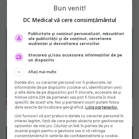
Consumul de alcool și kilogramele în plus,
Bun venit!
asociate cu cancerul de sân
30 mar 2026, 15:05
DC Medical vă cere consimțământul
Publicitate și conținut personalizat, măsurători
ale publicității și de conținut, cercetarea
audienței și dezvoltarea serviciilor
Stocarea și/sau accesarea informațiilor de pe
un dispozitiv
Aflați mai multe
Datele dvs. cu caracter personal vor fi prelucrate, iar
informațiile de pe dispozitiv (cookie-uri, identificatori unici
și alte date de pe dispozitiv) pot fi stocate, accesate de și
trimise către 224 de parteneri sau pot fi folosite în mod
Cum lucrează echipa multidisciplinară
EXCLUSIV
specific de acest site. Noi și partenerii noștri putem folosi
date exacte de localizare geografică.
Lista partenerilor.
în oncologie. Dr. Lucia Stănculeanu (SANADOR)
explică
Unii furnizori vă pot prelucra datele cu caracter personal în
interes legitim, față de care puteți obiecta prin gestionarea
18 sep 2025, 11:10
opțiunilor de mai jos. Căutați un link în partea de jos a
acestei pagini pentru a gestiona sau a vă retrage
consimțământul în setările de confidențialitate și cookie-