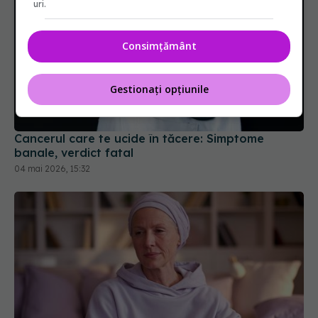
uri.
Consimțământ
Gestionați opțiunile
Cancerul care te ucide în tăcere: Simptome
banale, verdict fatal
04 mai 2026, 15:32