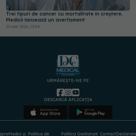
Trei tipuri de cancer cu mortalitate în creștere.
Medicii lansează un avertisment
20 mar 2026, 10:54
URMĂREȘTE-NE PE:
DESCARCĂ APLICAȚIA
spre
Medici și
Politica de
Politica
Gestionați
Contact
Declarați