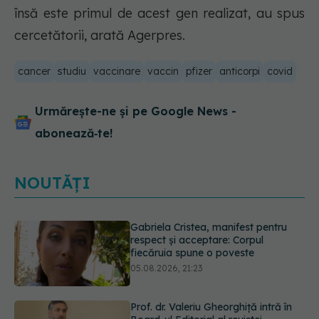
însă este primul de acest gen realizat, au spus
cercetătorii, arată Agerpres.
cancer
studiu
vaccinare
vaccin
pfizer
anticorpi
covid
Urmărește-ne și pe Google News -
abonează‑te!
NOUTĂȚI
Prof. dr. Valeriu Gheorghiță intră în
Board-ul Editorial al revistei
Scientific Reports, din Nature
Portfolio
05.08.2026, 21:09
Testul de 10 minute care poate