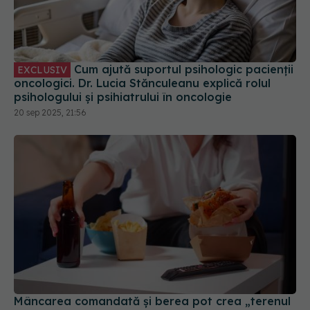
Cum ajută suportul psihologic pacienții
EXCLUSIV
oncologici. Dr. Lucia Stănculeanu explică rolul
psihologului și psihiatrului în oncologie
20 sep 2025, 21:56
Mâncarea comandată și berea pot crea „terenul
perfect” pentru cea mai agresivă formă de
cancer
04 iul 2026, 16:30