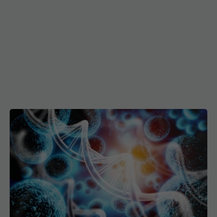
Greșeala banală care favorizează apariția a cinci
tipuri de cancer. Ce efect are circumferința taliei
14 mai 2026, 08:32