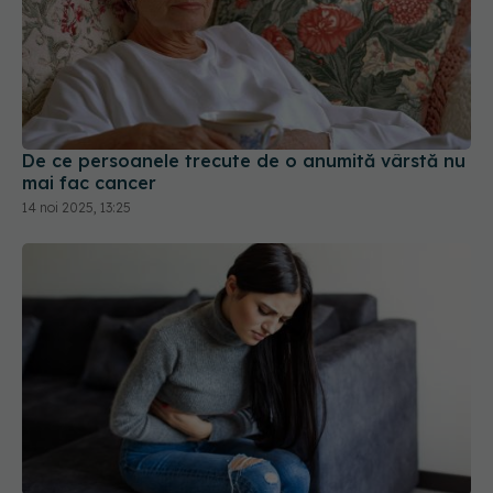
De ce persoanele trecute de o anumită vârstă nu
mai fac cancer
14 noi 2025, 13:25
Cancerul de apendice, boala rară care afectează
tinerii. Medicii avertizează: „Suntem doar la vârful
icebergului”