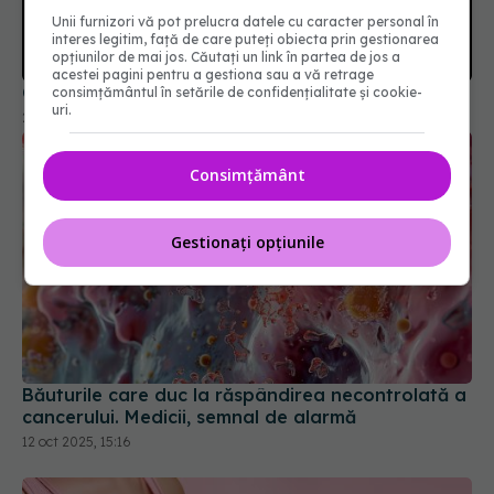
Unii furnizori vă pot prelucra datele cu caracter personal în
Cancerul care ucide pe capete
interes legitim, față de care puteți obiecta prin gestionarea
24 ian 2026, 08:53
opțiunilor de mai jos. Căutați un link în partea de jos a
acestei pagini pentru a gestiona sau a vă retrage
consimțământul în setările de confidențialitate și cookie-
uri.
Consimțământ
Gestionați opțiunile
Băuturile care duc la răspândirea necontrolată a
cancerului. Medicii, semnal de alarmă
12 oct 2025, 15:16