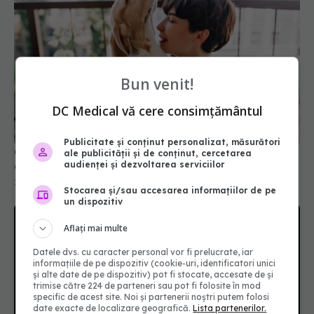
Bun venit!
DC Medical vă cere consimțământul
Câinii și capacitatea lor uimitoare de a detecta
cancerul
16 aug 2025, 11:30
Publicitate și conținut personalizat, măsurători
ale publicității și de conținut, cercetarea
audienței și dezvoltarea serviciilor
Stocarea și/sau accesarea informațiilor de pe
un dispozitiv
Aflați mai multe
Datele dvs. cu caracter personal vor fi prelucrate, iar
informațiile de pe dispozitiv (cookie-uri, identificatori unici
și alte date de pe dispozitiv) pot fi stocate, accesate de și
trimise către 224 de parteneri sau pot fi folosite în mod
specific de acest site. Noi și partenerii noștri putem folosi
date exacte de localizare geografică.
Lista partenerilor.