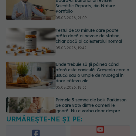
arăta dacă ai nevoie de statine,
chiar dacă ai colesterolul normal
05.08.2026, 19:42
Unde trebuie să ții pâinea când
afară este caniculă. Greșeala care o
usucă sau o umple de mucegai în
doar câteva zile
05.08.2026, 18:33
Primele 5 semne ale bolii Parkinson
pe care 80% dintre oameni le
ignoră. Nu e vorba doar despre
tremor
05.08.2026, 17:31
URMĂREȘTE-NE ȘI PE:
Gabriela Cristea, manifest pentru
respect și acceptare: Corpul
fiecăruia spune o poveste
6560
05.08.2026, 21:23
URMĂRITORI
ABONAȚI