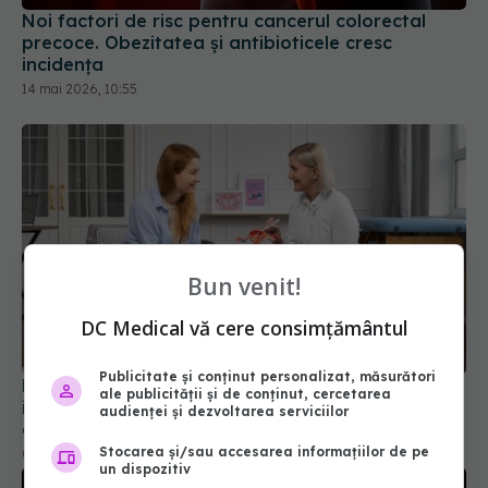
Noi factori de risc pentru cancerul colorectal
precoce. Obezitatea și antibioticele cresc
incidența
14 mai 2026, 10:55
Bun venit!
DC Medical vă cere consimțământul
Publicitate și conținut personalizat, măsurători
Decesele provocate de acest cancer pot deveni
ale publicității și de conținut, cercetarea
istorie. Descoperirea i-a uimit până și pe
audienței și dezvoltarea serviciilor
cercetători
Stocarea și/sau accesarea informațiilor de pe
02 iul 2026, 14:50
un dispozitiv