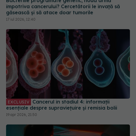
Bacteriile programate genetic, noua armă
împotriva cancerului? Cercetătorii le învață să
găsească și să atace doar tumorile
17 iul 2026, 12:40
Cancerul în stadiul 4: informații
EXCLUSIV
esențiale despre supraviețuire și remisia bolii
19 apr 2026, 21:50