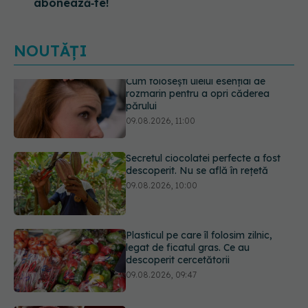
abonează‑te!
NOUTĂȚI
Secretul ciocolatei perfecte a fost
descoperit. Nu se află în rețetă
09.08.2026, 10:00
Plasticul pe care îl folosim zilnic,
legat de ficatul gras. Ce au
descoperit cercetătorii
09.08.2026, 09:47
Simptomele infecției cu Helicobacter
pylori. Se poate trăi cu această
bacterie în stomac?
09.08.2026, 09:00