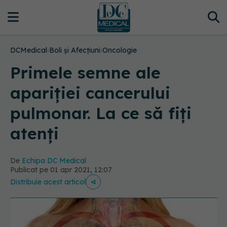
DCMedical
›
Boli și Afecțiuni
›
Oncologie
Primele semne ale
apariției cancerului
pulmonar. La ce să fiți
atenți
De
Echipa DC Medical
Publicat pe 01 apr 2021, 12:07
Distribuie acest articol