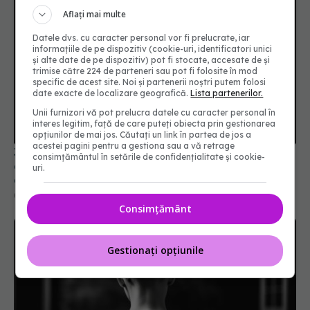
Aflați mai multe
Datele dvs. cu caracter personal vor fi prelucrate, iar
informațiile de pe dispozitiv (cookie-uri, identificatori unici
și alte date de pe dispozitiv) pot fi stocate, accesate de și
trimise către 224 de parteneri sau pot fi folosite în mod
specific de acest site. Noi și partenerii noștri putem folosi
date exacte de localizare geografică.
Lista partenerilor.
Unii furnizori vă pot prelucra datele cu caracter personal în
interes legitim, față de care puteți obiecta prin gestionarea
opțiunilor de mai jos. Căutați un link în partea de jos a
acestei pagini pentru a gestiona sau a vă retrage
3 din 4 cazuri de cancer ovarian sunt
consimțământul în setările de confidențialitate și cookie-
diagnosticate târziu, când boala e deja
uri.
avansată. FABC avertizează
05 mai 2026, 17:09
Consimțământ
Gestionați opțiunile