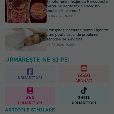
Transpirații nocturne: semnul ignorat
care poate ascunde probleme
serioase de sănătate
08.08.2026, 20:00
Cum folosești uleiul esențial de
rozmarin pentru a opri căderea
părului
09.08.2026, 11:00
URMĂREȘTE-NE ȘI PE:
6560
URMĂRITORI
ABONAȚI
365
1401
URMĂRITORI
URMĂRITORI
ARTICOLE SIMILARE