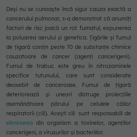
Deși nu se cunoaște încă sigur cauza exactă a
cancerului pulmonar, s-a demonstrat că anumiți
factori de risc joacă un rol: fumatul, expunerea
la poluarea aerului și genetica. Țigările și fumul
de țigară conțin peste 70 de substanțe chimice
cauzatoare de cancer (agenți cancerigeni).
Fumul de trabuc este greu în nitrozaminele
specifice tutunului, care sunt considerate
deosebit de canceroase. Fumul de țigară
deteriorează și uneori distruge proiecțiile
asemănătoare părului pe celulele căilor
respiratorii (cili). Acești cili sunt responsabili de
eliminarea
din organism a toxinelor, agenților
cancerigeni, a virusurilor și bacteriilor.