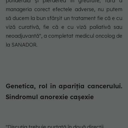
ponderală și pierderea în greutate, fără a
manageria corect efectele adverse, nu putem
să ducem la bun sfârșit un tratament fie că e cu
viză curativă, fie că e cu viză paliativă sau
neoadjuvantă", a completat medicul oncolog de
la SANADOR.
Genetica, rol în apariția cancerului.
Sindromul anorexie cașexie
"Discuția trebuie purtată în două direcții.