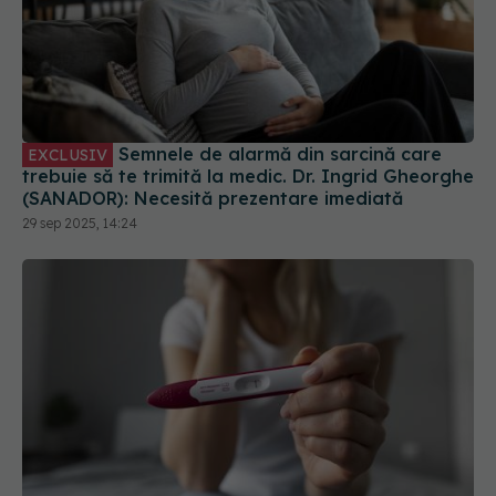
Semnele de alarmă din sarcină care
EXCLUSIV
trebuie să te trimită la medic. Dr. Ingrid Gheorghe
(SANADOR): Necesită prezentare imediată
29 sep 2025, 14:24
Cum îți poți evalua rezerva ovariană și
EXCLUSIV
fertilitatea. Dr. Lucia Luchian: Se poate recolta