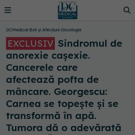
DCMedical
›
Boli și Afecțiuni
›
Oncologie
Sindromul de
EXCLUSIV
anorexie cașexie.
Cancerele care
afectează pofta de
mâncare. Georgescu:
Carnea se topește și se
transformă în apă.
Tumora dă o adevărată