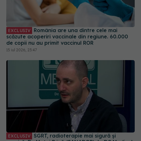
România are una dintre cele mai
EXCLUSIV
scăzute acoperiri vaccinale din regiune. 60.000
de copii nu au primit vaccinul ROR
15 iul 2026, 23:47
SGRT, radioterapie mai sigură și
EXCLUSIV
precisă. Dr. Matei Bâră (SANADOR), la DC Medical
și DC News
22 dec 2025, 19:32