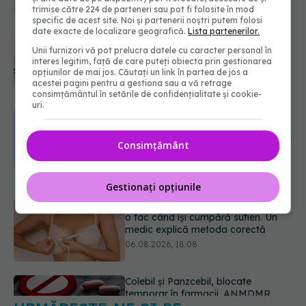
trimise către 224 de parteneri sau pot fi folosite în mod
specific de acest site. Noi și partenerii noștri putem folosi
date exacte de localizare geografică.
Lista partenerilor.
EXCLUSIV
Cancerele ginecologice
care pot fi tratate fără operație. Dr.
Unii furnizori vă pot prelucra datele cu caracter personal în
Sorin Bogdan (SANADOR): Chirurgia
interes legitim, față de care puteți obiecta prin gestionarea
opțiunilor de mai jos. Căutați un link în partea de jos a
este indicată doar punctual, pentru
acestei pagini pentru a gestiona sau a vă retrage
anumite categorii de paciente
consimțământul în setările de confidențialitate și cookie-
06.08.2026, 19:05
uri.
Greșeala pe care milioane de femei
o fac când își cumpără sutien. Un
Consimțământ
medic explică metoda corectă
06.08.2026, 18:08
Gestionați opțiunile
Colebil și Panzcebil, blocate
temporar în farmacii. ANMDMR
explică de ce a luat măsura
06.08.2026, 16:37
URMĂREȘTE-NE ȘI PE:
Alertă în Europa după un nou caz
de hantavirus Anzi, singura tulpină
care se transmite de la om la om