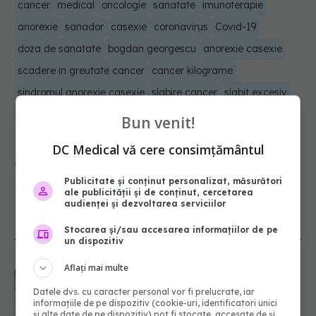
cancer
medical
oncologie
sanatate
imunoterapie
anorexie
sanador
casexie
coronavirus
Covid-19
doza de sanatate
bogdan georgescu
anorexie casexie
scadere in greutate cancer
cancer kilograme
sindromul anorexie casexie
slabire cancer
slabit excesiv
am slabit mult
am slabit dintr-o data
Bun venit!
DC Medical vă cere consimțământul
Urmărește-ne și pe Google News -
abonează‑te!
Publicitate și conținut personalizat, măsurători
ale publicității și de conținut, cercetarea
audienței și dezvoltarea serviciilor
NOUTĂȚI
Stocarea și/sau accesarea informațiilor de pe
un dispozitiv
Aflați mai multe
Mii de angajați din Sănătate ar
putea primi salarii mai mari.
Datele dvs. cu caracter personal vor fi prelucrate, iar
Sindicatele cer schimbarea legii
informațiile de pe dispozitiv (cookie-uri, identificatori unici
și alte date de pe dispozitiv) pot fi stocate, accesate de și
06.08.2026, 19:26