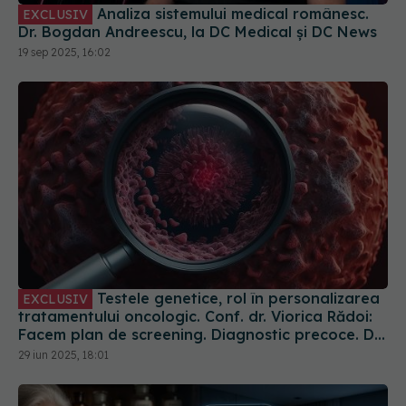
19 sep 2025, 16:02
Testele genetice, rol în personalizarea
EXCLUSIV
tratamentului oncologic. Conf. dr. Viorica Rădoi:
Facem plan de screening. Diagnostic precoce. Dr.
Eduard Dănăilă: Sunt gratuite
29 iun 2025, 18:01