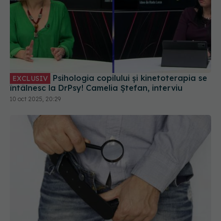
Psihologia copilului și kinetoterapia se
EXCLUSIV
întâlnesc la DrPsy! Camelia Ștefan, interviu
10 oct 2025, 20:29
Torsiunea testiculară: simptome și
EXCLUSIV
testul care pune diagnosticul. Dr. Bogdan