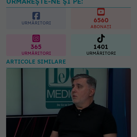
6560
06.08.2026, 20:06
URMĂRITORI
ABONAȚI
365
1401
URMĂRITORI
URMĂRITORI
ARTICOLE SIMILARE
Analiza sistemului medical românesc.
EXCLUSIV
Dr. Bogdan Andreescu, la DC Medical și DC News