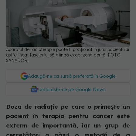
Aparatul de radioterapie poate fi poziționat în jurul pacientului
astfel încât fasciculul să atingă exact zona dorită. FOTO:
SANADOR;
Adaugă-ne ca sursă preferată în Google
Urmărește-ne pe Google News
Doza de radiație pe care o primește un
pacient în terapia pentru cancer este
exterm de importantă, iar un grup de
cercetători a găsit o metodă de a