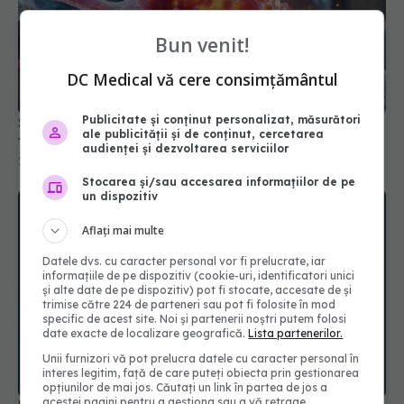
Bun venit!
DC Medical vă cere consimțământul
Publicitate și conținut personalizat, măsurători
Substanța care hrănește cancerul. Particule
ale publicității și de conținut, cercetarea
toxice găsite în 90% din tumori
audienței și dezvoltarea serviciilor
24 feb 2026, 15:03
Stocarea și/sau accesarea informațiilor de pe
un dispozitiv
Aflați mai multe
Datele dvs. cu caracter personal vor fi prelucrate, iar
informațiile de pe dispozitiv (cookie-uri, identificatori unici
și alte date de pe dispozitiv) pot fi stocate, accesate de și
trimise către 224 de parteneri sau pot fi folosite în mod
specific de acest site. Noi și partenerii noștri putem folosi
date exacte de localizare geografică.
Lista partenerilor.
Unii furnizori vă pot prelucra datele cu caracter personal în
interes legitim, față de care puteți obiecta prin gestionarea
opțiunilor de mai jos. Căutați un link în partea de jos a
acestei pagini pentru a gestiona sau a vă retrage