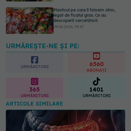
09.08.2026, 09:47
Mai trebuie să numărăm caloriile ca
să slăbim? Ce se schimbă în era
medicamentelor GLP-1
09.08.2026, 12:00
URMĂREȘTE-NE ȘI PE:
6560
URMĂRITORI
ABONAȚI
365
1401
URMĂRITORI
URMĂRITORI
ARTICOLE SIMILARE