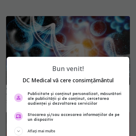
Bun venit!
DC Medical vă cere consimțământul
Greșeala banală care favorizează apariția a cinci
Publicitate și conținut personalizat, măsurători
tipuri de cancer. Ce efect are circumferința taliei
ale publicității și de conținut, cercetarea
14 mai 2026, 08:32
audienței și dezvoltarea serviciilor
Stocarea și/sau accesarea informațiilor de pe
un dispozitiv
Aflați mai multe