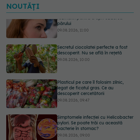
NOUTĂȚI
Secretul ciocolatei perfecte a fost
descoperit. Nu se află în rețetă
09.08.2026, 10:00
Plasticul pe care îl folosim zilnic,
legat de ficatul gras. Ce au
descoperit cercetătorii
09.08.2026, 09:47
Simptomele infecției cu Helicobacter
pylori. Se poate trăi cu această
bacterie în stomac?
09.08.2026, 09:00
Transpirații nocturne: semnul ignorat
care poate ascunde probleme