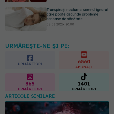
serioase de sănătate
08.08.2026, 20:00
Cum folosești uleiul esențial de
rozmarin pentru a opri căderea
părului
09.08.2026, 11:00
URMĂREȘTE-NE ȘI PE:
6560
URMĂRITORI
ABONAȚI
365
1401
URMĂRITORI
URMĂRITORI
ARTICOLE SIMILARE