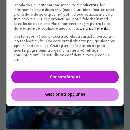
Datele dvs. cu caracter personal vor fi prelucrate, iar
informațiile de pe dispozitiv (cookie-uri, identificatori unici
și alte date de pe dispozitiv) pot fi stocate, accesate de și
trimise către 224 de parteneri sau pot fi folosite în mod
specific de acest site. Noi și partenerii noștri putem folosi
date exacte de localizare geografică.
Lista partenerilor.
Unii furnizori vă pot prelucra datele cu caracter personal în
interes legitim, față de care puteți obiecta prin gestionarea
Cancerul la sân afectează tot mai multe femei
opțiunilor de mai jos. Căutați un link în partea de jos a
acestei pagini pentru a gestiona sau a vă retrage
02 dec 2025, 15:45
consimțământul în setările de confidențialitate și cookie-
uri.
Consimțământ
Gestionați opțiunile