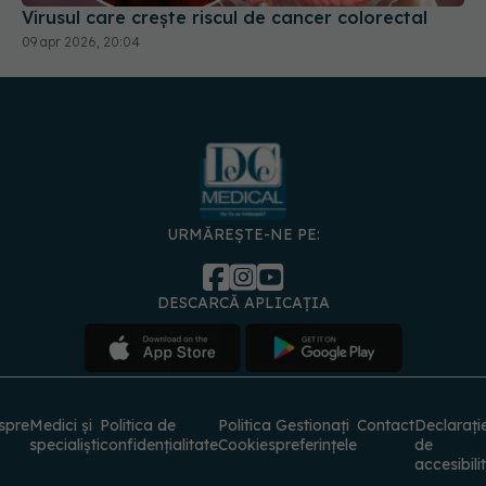
Virusul care crește riscul de cancer colorectal
09 apr 2026, 20:04
URMĂREȘTE-NE PE:
DESCARCĂ APLICAȚIA
spre
Medici și
Politica de
Politica
Gestionați
Contact
Declarați
specialiști
confidențialitate
Cookies
preferințele
de
accesibili