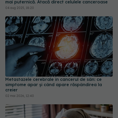
mai puternică. Atacă direct celulele canceroase
04 aug 2025, 18:20
Metastazele cerebrale în cancerul de sân: ce
simptome apar și când apare răspândirea la
creier
02 mai 2026, 12:40