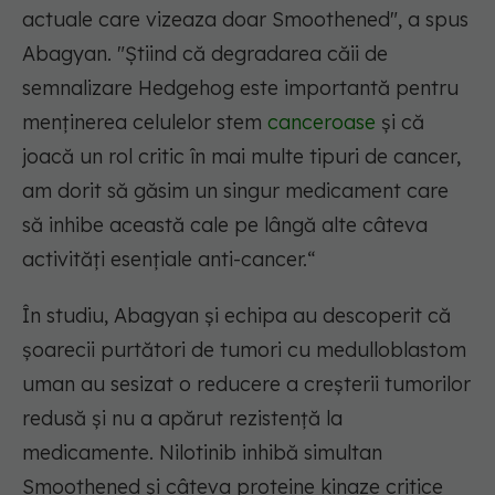
actuale care vizeaza doar Smoothened", a spus
Abagyan. "Știind că degradarea căii de
semnalizare Hedgehog este importantă pentru
menținerea celulelor stem
canceroase
și că
joacă un rol critic în mai multe tipuri de cancer,
am dorit să găsim un singur medicament care
să inhibe această cale pe lângă alte câteva
activități esențiale anti-cancer.“
În studiu, Abagyan și echipa au descoperit că
șoarecii purtători de tumori cu medulloblastom
uman au sesizat o reducere a creșterii tumorilor
redusă și nu a apărut rezistență la
medicamente. Nilotinib inhibă simultan
Smoothened și câteva proteine kinaze critice