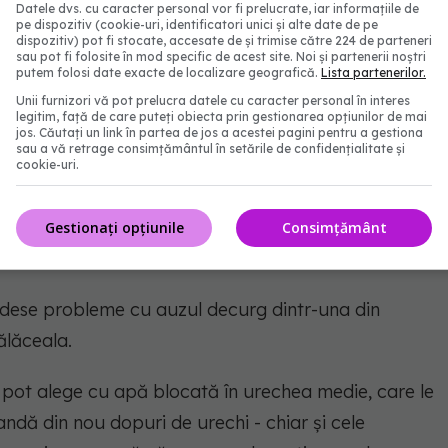
Datele dvs. cu caracter personal vor fi prelucrate, iar informațiile de
pe dispozitiv (cookie-uri, identificatori unici și alte date de pe
dispozitiv) pot fi stocate, accesate de și trimise către 224 de parteneri
r trebui să poată fi auzită de cineva aflat la o
sau pot fi folosite în mod specific de acest site. Noi și partenerii noștri
putem folosi date exacte de localizare geografică.
Lista partenerilor.
eți auzi muzica, este clar prea tare", a spus
Unii furnizori vă pot prelucra datele cu caracter personal în interes
legitim, față de care puteți obiecta prin gestionarea opțiunilor de mai
jos. Căutați un link în partea de jos a acestei pagini pentru a gestiona
sau a vă retrage consimțământul în setările de confidențialitate și
cookie-uri.
Gestionați opțiunile
Consimțământ
auzul
 dese probleme cu auzul decurg dintr-una din
ălăceala.
e pot alege cu apă blocată în urechea medie, care le
andă din nou dopuri de urechi - chiar și cele