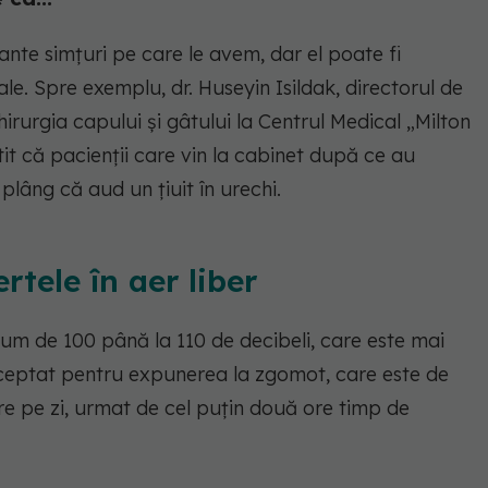
ante simțuri pe care le avem, dar el poate fi
le. Spre exemplu, dr. Huseyin Isildak, directorul de
rurgia capului și gâtului la Centrul Medical „Milton
tit că pacienții care vin la cabinet după ce au
 plâng că aud un țiuit în urechi.
rtele în aer liber
lum de 100 până la 110 de decibeli, care este mai
ceptat pentru expunerea la zgomot, care este de
e pe zi, urmat de cel puțin două ore timp de