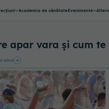
fecțiuni
Academia de sănătate
Evenimente
Alter
e apar vara și cum te f
st articol