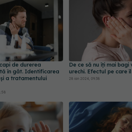
capi de durerea
De ce să nu îți mai bagi 
tă în gât. Identificarea
urechi. Efectul pe care î
și a tratamentului
28 ian 2024, 09:38
1:58