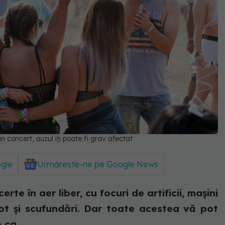
 concert, auzul îți poate fi grav afectat
ogle
Urmărește-ne pe Google News
te în aer liber, cu focuri de artificii, mașini
ot și scufundări. Dar toate acestea vă pot
 ca...