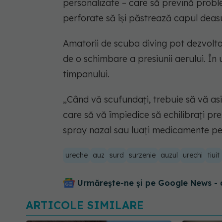
personalizate – care să prevină prob
perforate să își păstrează capul deas
Amatorii de scuba diving pot dezvolt
de o schimbare a presiunii aerului. În
timpanului.
„Când vă scufundați, trebuie să vă asig
care să vă împiedice să echilibrați pres
spray nazal sau luați medicamente pen
ureche
auz
surd
surzenie
auzul
urechi
tiuit
Urmărește-ne și pe Google News - 
ARTICOLE SIMILARE