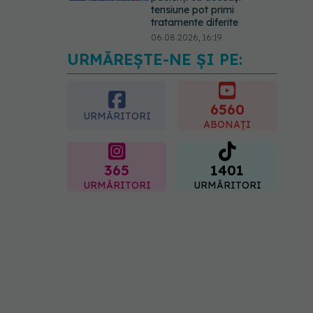
tensiune pot primi
tratamente diferite
06.08.2026, 16:19
URMĂREȘTE-NE ȘI PE:
Mii de angajați din
Sănătate ar putea primi
salarii mai mari.
Sindicatele cer schimbarea
6560
URMĂRITORI
legii
ABONAȚI
06.08.2026, 19:26
365
1401
URMĂRITORI
URMĂRITORI