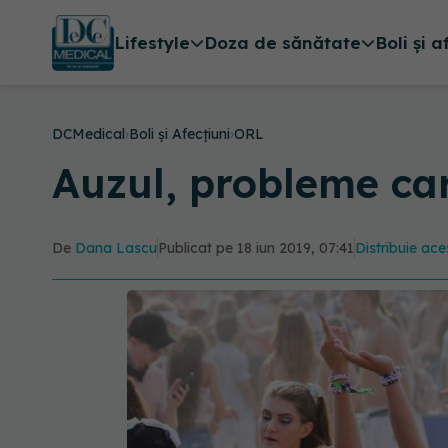
Lifestyle
Doza de sănătate
Boli și a
DCMedical
›
Boli și Afecțiuni
›
ORL
Auzul, probleme car
De
Dana Lascu
Publicat pe 18 iun 2019, 07:41
Distribuie ace