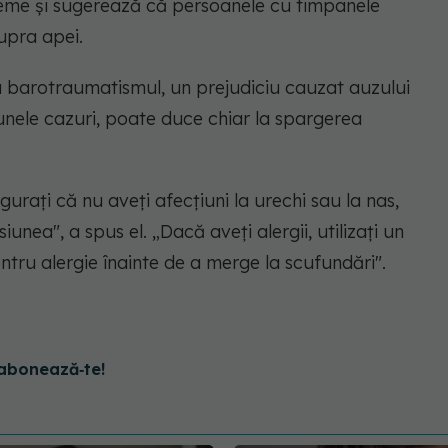
leme și sugerează că persoanele cu timpanele
upra apei.
a barotraumatismul, un prejudiciu cauzat auzului
 unele cazuri, poate duce chiar la spargerea
urați că nu aveți afecțiuni la urechi sau la nas,
iunea", a spus el. „Dacă aveți alergii, utilizați un
tru alergie înainte de a merge la scufundări".
abonează‑te!