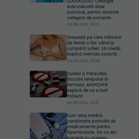
(SANADOR): Chirurgia
este indicată doar
punctual, pentru anumite
categorii de paciente
06.08.2026, 19:05
Greșeala pe care milioane
de femei o fac când își
cumpără sutien. Un medic
explică metoda corectă
06.08.2026, 18:08
Colebil și Panzcebil,
blocate temporar în
farmacii. ANMDMR
explică de ce a luat
măsura
06.08.2026, 16:37
Cum aleg medicii
combinația potrivită de
medicamente pentru
hipertensiune. De ce doi
pacienți cu aceeași