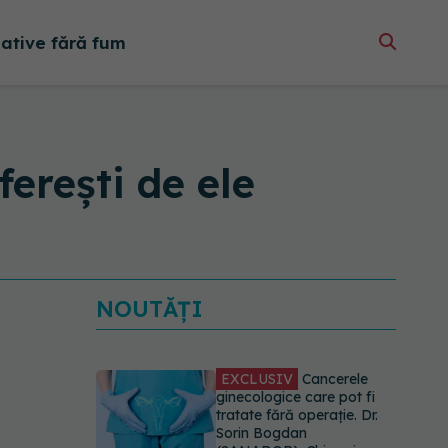
native fără fum
erești de ele
NOUTĂȚI
EXCLUSIV
Cancerele
ginecologice care pot fi
tratate fără operație. Dr.
Sorin Bogdan