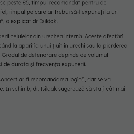
resc peste 85, timpul recomandat pentru de
el, timpul pe care ar trebui să-l expuneți la un
 a explicat dr. Isildak.
ii celulelor din urechea internă. Aceste afectări
d la apariția unui țiuit în urechi sau la pierderea
 Gradul de deteriorare depinde de volumul
i de durata și frecvența expunerii.
concert ar fi recomandarea logică, dar se va
e. În schimb, dr. Isildak sugerează să stați cât mai