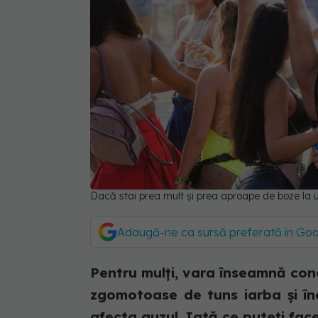
Dacă stai prea mult și prea aproape de boze la un
Adaugă-ne ca sursă preferată în Go
Pentru mulți, vara înseamnă concer
zgomotoase de tuns iarba și în
afecta auzul. Iată ce puteți face