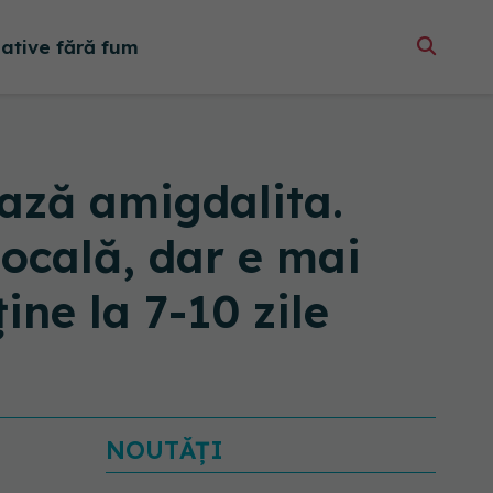
native fără fum
ază amigdalita.
locală, dar e mai
ne la 7-10 zile
NOUTĂȚI