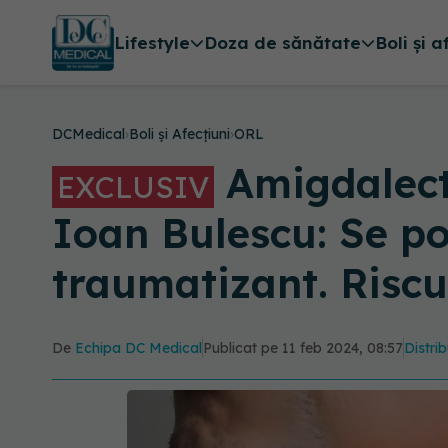
Lifestyle
Doza de sănătate
Boli și a
DCMedical
›
Boli și Afecțiuni
›
ORL
Amigdalecto
EXCLUSIV
Ioan Bulescu: Se po
traumatizant. Riscu
De
Echipa DC Medical
Publicat pe 11 feb 2024, 08:57
Distrib