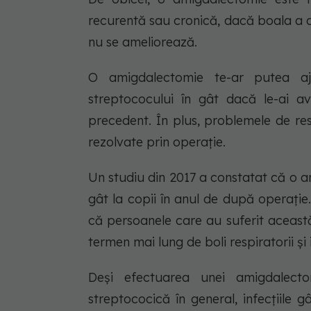
recurentă sau cronică, dacă boala a 
nu se ameliorează.
O amigdalectomie te-ar putea aju
streptococului în gât dacă le-ai a
precedent. În plus, problemele de res
rezolvate prin operație.
Un studiu din 2017 a constatat că o a
gât la copii în anul de după operație
că persoanele care au suferit aceast
termen mai lung de boli respiratorii și 
Deși efectuarea unei amigdalect
streptococică în general, infecțiile