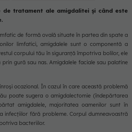
 de tratament ale amigdalitei și când este
e.
mfatic de formă ovală situate în partea din spate a
ionilor limfatici, amigdalele sunt o componentă a
estul corpului tău în siguranță împotriva bolilor, ele
ră prin gură sau nas. Amigdalele faciale sau palatine
înroși ocazional. În cazul în care această problemă
 tău poate sugera o amigdalectomie (îndepărtarea
părtat amigdalele, majoritatea oamenilor sunt în
va infecțiilor fără probleme. Corpul dumneavoastră
otriva bacteriilor.