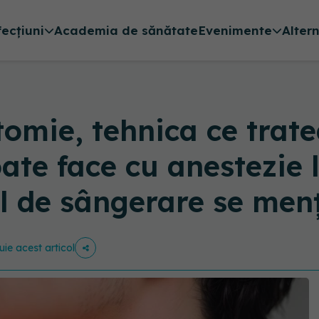
fecțiuni
Academia de sănătate
Evenimente
Alter
mie, tehnica ce trate
ate face cu anestezie 
l de sângerare se menți
uie acest articol