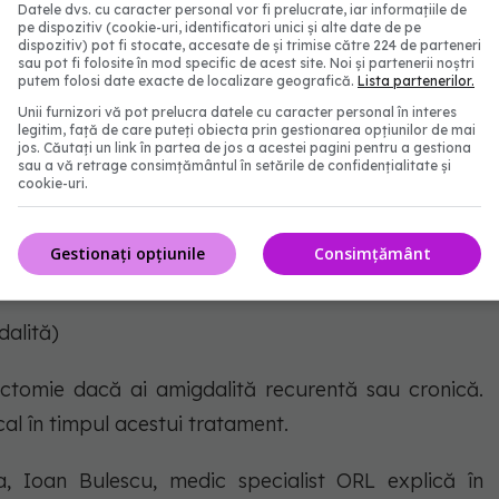
Datele dvs. cu caracter personal vor fi prelucrate, iar informațiile de
ul complet cu antibiotice. Dacă nu iei întregul
pe dispozitiv (cookie-uri, identificatori unici și alte date de pe
dispozitiv) pot fi stocate, accesate de și trimise către 224 de parteneri
te agrava chiar dacă simptomele par să fi dispărut
sau pot fi folosite în mod specific de acest site. Noi și partenerii noștri
putem folosi date exacte de localizare geografică.
Lista partenerilor.
camentul a funcționat, medicul ți-ar putea cere să
Unii furnizori vă pot prelucra datele cu caracter personal în interes
tație de control.
legitim, față de care puteți obiecta prin gestionarea opțiunilor de mai
jos. Căutați un link în partea de jos a acestei pagini pentru a gestiona
sau a vă retrage consimțământul în setările de confidențialitate și
durerii
cookie-uri.
icul îți poate sugera și analgezice fără prescripție
Gestionați opțiunile
Consimțământ
alită)
ctomie dacă ai amigdalită recurentă sau cronică.
cal în timpul acestui tratament.
, Ioan Bulescu, medic specialist ORL explică în