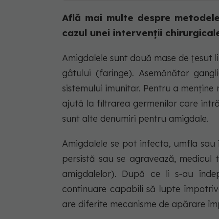
Află mai multe despre metodele
cazul unei intervenții chirurgical
Amigdalele sunt două mase de țesut li
gâtului (faringe). Asemănător gangl
sistemului imunitar. Pentru a menține r
ajută la filtrarea germenilor care int
sunt alte denumiri pentru amigdale.
Amigdalele se pot infecta, umfla sau 
persistă sau se agravează, medicul
amigdalelor). După ce li s-au înde
continuare capabili să lupte împotri
are diferite mecanisme de apărare împ