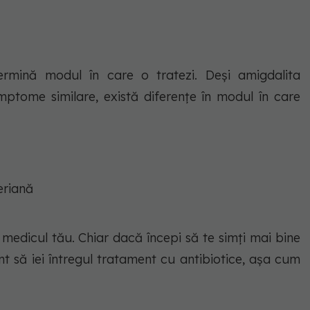
ermină modul în care o tratezi. Deși amigdalita
mptome similare, există diferențe în modul în care
eriană
e medicul tău. Chiar dacă începi să te simți mai bine
nt să iei întregul tratament cu antibiotice, așa cum