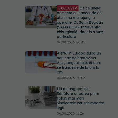
EXCLUSIV
De ce unele
paciente cu cancer de col
uterin nu mai ajung la
operație. Dr. Sorin Bogdan
(SANADOR): Intervenția
chirurgicală, doar în situații
particulare
06.08.2026, 20:45
Alertă în Europa după un
nou caz de hantavirus
Anzi, singura tulpină care
se transmite de la om la
om
06.08.2026, 20:06
Mii de angajați din
Sănătate ar putea primi
salarii mai mari.
Sindicatele cer schimbarea
legii
06.08.2026, 19:26