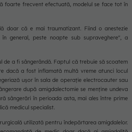
ală foarte frecvent efectuată, modelul se face tot în
lă doar că e mai traumatizant. Fiind o anestezie
, în general, peste noapte sub supraveghere", a
ul de a fi sângerândă. Faptul că trebuie să scoatem
re dacă a fost inflamată multă vreme atunci locul
geriază ușor în sala de operație electrocauter sau
 sângerare după amigdalectomie se menține undeva
ră sângerări în perioada asta, mai ales între prime
lică medicul specialist.
urgicală utilizată pentru îndepărtarea amigdalelor.
 recomandată de medic doar dacă ai amigdalită