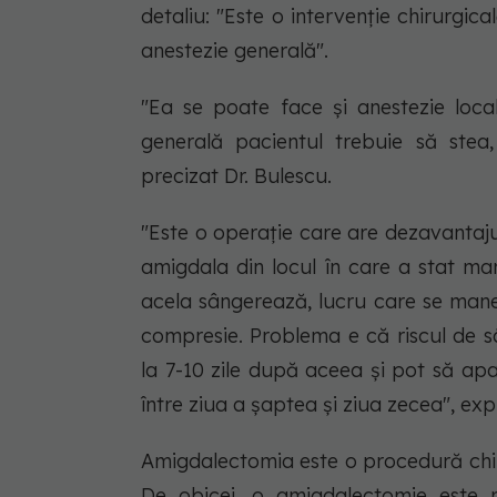
detaliu: "Este o intervenție chirurgic
anestezie generală".
"Ea se poate face și anestezie loca
generală pacientul trebuie să stea
precizat Dr. Bulescu.
"Este o operație care are dezavantaj
amigdala din locul în care a stat ma
acela sângerează, lucru care se mane
compresie. Problema e că riscul de
la 7-10 zile după aceea și pot să apa
între ziua a șaptea și ziua zecea", exp
Amigdalectomia este o procedură chir
De obicei, o amigdalectomie este