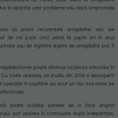
dus la apariția unor probleme sau dacă simptomele
ta să previi recurențele amigdalitei sau ale
vut de cel puțin cinci până la șapte ori în anul
pirație sau de înghițire legate de amigdalită pot fi
migdalectomie poate diminua incidența infecțiilor în
. Cu toate acestea, un studiu din 2018 a descoperit
ă operație în copilărie au avut un risc mai mare pe
infecțioase.
omii poate scădea șansele de a face angină
 gâtului pot apărea în continuare după îndepărtare.