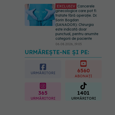
EXCLUSIV
Cancerele
ginecologice care pot fi
tratate fără operație. Dr.
Sorin Bogdan
(SANADOR): Chirurgia
este indicată doar
punctual, pentru anumite
categorii de paciente
06.08.2026, 19:05
URMĂREȘTE-NE ȘI PE:
EXCLUSIV
Brahiterapie
vs radioterapie externă în
cancerul ginecologic. Dr.
Sorin Bogdan (SANADOR)
6560
URMĂRITORI
explică diferența și cum
ABONAȚI
acționează tratamentul
06.08.2026, 22:49
365
1401
URMĂRITORI
URMĂRITORI