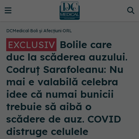
DCMedical
›
Boli și Afecțiuni
›
ORL
Bolile care
EXCLUSIV
duc la scăderea auzului.
Codruț Sarafoleanu: Nu
mai e valabilă celebra
idee că numai bunicii
trebuie să aibă o
scădere de auz. COVID
distruge celulele