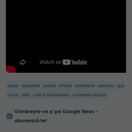
oreion
sanatate
ureche
infectii
antibiotice
varstnici
auz
covid
otita
codrut sarafoleanu
scaderea auzului
Urmărește-ne și pe Google News -
abonează‑te!