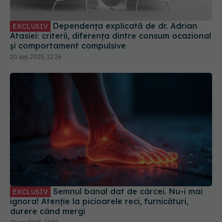
Dependența explicată de dr. Adrian
EXCLUSIV
Atasiei: criterii, diferența dintre consum ocazional
și comportament compulsive
20 sep 2025, 12:26
Semnul banal dat de cârcei. Nu-i mai
EXCLUSIV
ignora! Atenție la picioarele reci, furnicături,
durere când mergi