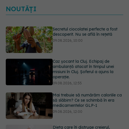
NOUTĂȚI
Secretul ciocolatei perfecte a fost
descoperit. Nu se află în rețetă
09.08.2026, 10:00
Caz șocant la Cluj. Echipaj de
ambulanță atacat în timpul unei
misiuni în Cluj. Șoferul a ajuns la
operație.
09.08.2026, 12:55
Mai trebuie să numărăm caloriile ca
să slăbim? Ce se schimbă în era
medicamentelor GLP-1
09.08.2026, 12:00
Dieta care îți distruge creierul,