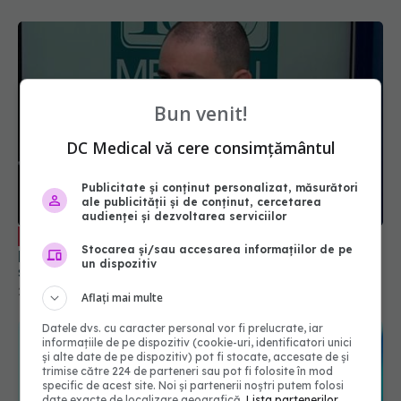
Bun venit!
DC Medical vă cere consimțământul
Publicitate și conținut personalizat, măsurători
ale publicității și de conținut, cercetarea
audienței și dezvoltarea serviciilor
SGRT, radioterapie mai sigură și
EXCLUSIV
Stocarea și/sau accesarea informațiilor de pe
precisă. Dr. Matei Bâră (SANADOR), la DC Medical
un dispozitiv
și DC News
22 dec 2025, 19:32
Aflați mai multe
Datele dvs. cu caracter personal vor fi prelucrate, iar
informațiile de pe dispozitiv (cookie-uri, identificatori unici
și alte date de pe dispozitiv) pot fi stocate, accesate de și
trimise către 224 de parteneri sau pot fi folosite în mod
specific de acest site. Noi și partenerii noștri putem folosi
date exacte de localizare geografică.
Lista partenerilor.