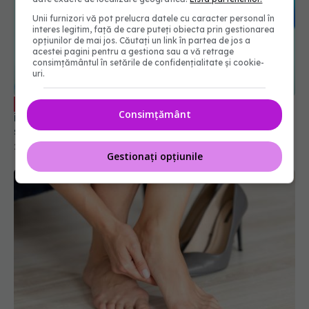
Unii furnizori vă pot prelucra datele cu caracter personal în
interes legitim, față de care puteți obiecta prin gestionarea
opțiunilor de mai jos. Căutați un link în partea de jos a
acestei pagini pentru a gestiona sau a vă retrage
consimțământul în setările de confidențialitate și cookie-
uri.
Cum afectează hormonii sănătatea
EXCLUSIV
Consimțământ
inimii. Boala cardiacă carcinoidă: complicația
silențioasă care atacă valvele inimii
24 sep 2025, 18:26
Gestionați opțiunile