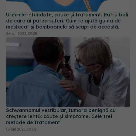
Urechile înfundate, cauze și tratament. Patru boli
de care ai putea suferi. Cum te ajută guma de
mestecat și bomboanele să scapi de această
senzație deranjantă
26 ian 2023, 09:38
Schwannomul vestibular, tumora benignă cu
creștere lentă: cauze și simptome. Cele trei
metode de tratament
18 ian 2023, 10:52