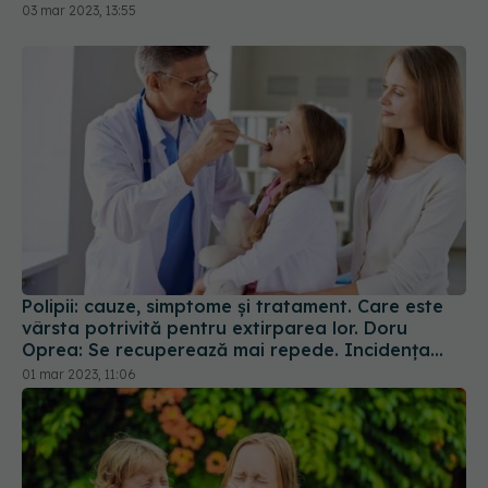
03 mar 2023, 13:55
Polipii: cauze, simptome și tratament. Care este
vârsta potrivită pentru extirparea lor. Doru
Oprea: Se recuperează mai repede. Incidența
recidivelor este relativ scăzută
01 mar 2023, 11:06