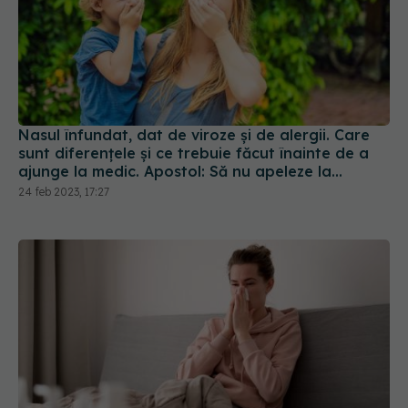
Nasul înfundat, dat de viroze și de alergii. Care
sunt diferențele și ce trebuie făcut înainte de a
ajunge la medic. Apostol: Să nu apeleze la
picăturile decongestionante
24 feb 2023, 17:27