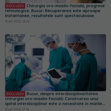
Chirurgia oro-maxilo-facială, progrese
EXCLUSIV
tehnologice. Bucur: Recuperarea este aproape
instantanee, rezultatele sunt spectaculoase
31 oct 2022, 18:22
Bucur, despre interdisciplinaritatea
EXCLUSIV
chirurgiei oro-maxilo-facială: Construirea unui
spital interdisciplinar este o necesitate în marile
centre universitare
31 oct 2022, 17:10