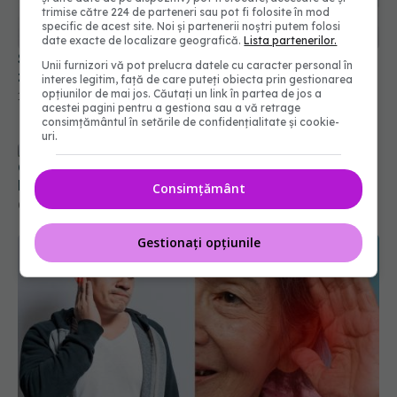
trimise către 224 de parteneri sau pot fi folosite în mod
specific de acest site. Noi și partenerii noștri putem folosi
date exacte de localizare geografică.
Lista partenerilor.
Sforăitul, trucuri pentru a opri acest obicei
Unii furnizori vă pot prelucra datele cu caracter personal în
zgomotos. Când trebuie să te duci la medic
interes legitim, față de care puteți obiecta prin gestionarea
opțiunilor de mai jos. Căutați un link în partea de jos a
19 dec 2022, 23:30
acestei pagini pentru a gestiona sau a vă retrage
consimțământul în setările de confidențialitate și cookie-
uri.
Catatrenia, gemetele din timpul somnului, cauze.
Nu există leac pentru boală
Consimțământ
09 dec 2022, 22:12
Gestionați opțiunile