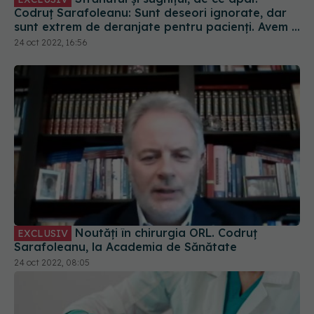
Codruț Sarafoleanu: Sunt deseori ignorate, dar
sunt extrem de deranjate pentru pacienți. Avem o
paletă foarte largă de alte circumstanțe, inclusiv,
24 oct 2022, 16:56
emoționale
Noutăți în chirurgia ORL. Codruț
EXCLUSIV
Sarafoleanu, la Academia de Sănătate
24 oct 2022, 08:05