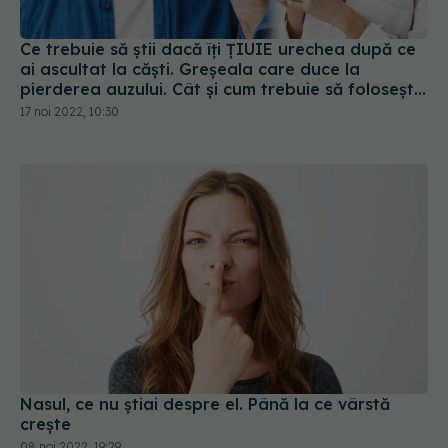
Ce trebuie să știi dacă îți ȚIUIE urechea după ce
ai ascultat la căști. Greșeala care duce la
pierderea auzului. Cât și cum trebuie să folosești
căștile, de fapt
17 noi 2022, 10:30
Nasul, ce nu știai despre el. Până la ce vârstă
crește
08 noi 2022, 19:29