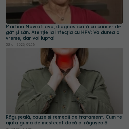
Martina Navratilova, diagnosticată cu cancer de
gât și sân. Atenție la infecția cu HPV: Va durea o
vreme, dar voi lupta!
03 ian 2023, 09:16
Răgușeală, cauze și remedii de tratament. Cum te
ajuta guma de mestecat dacă ai răgușeală