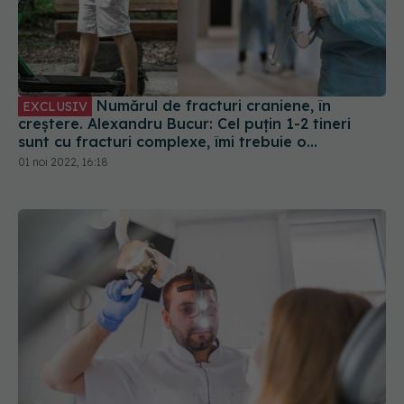
Numărul de fracturi craniene, în
EXCLUSIV
creștere. Alexandru Bucur: Cel puțin 1-2 tineri
sunt cu fracturi complexe, îmi trebuie o
reconstrucție
01 noi 2022, 16:18