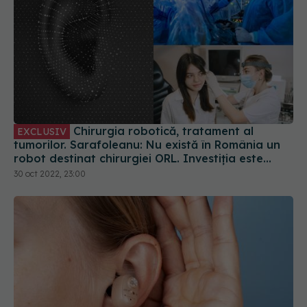
Chirurgia robotică, tratament al
EXCLUSIV
tumorilor. Sarafoleanu: Nu există în România un
robot destinat chirurgiei ORL. Investiția este
foarte mare
30 oct 2022, 23:00