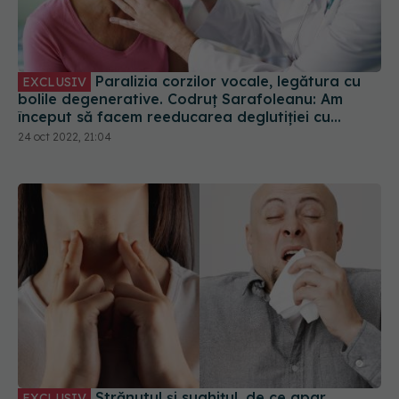
Paralizia corzilor vocale, legătura cu
EXCLUSIV
bolile degenerative. Codruț Sarafoleanu: Am
început să facem reeducarea deglutiției cu
anumite trucuri
24 oct 2022, 21:04
Strănutul și sughițul, de ce apar.
EXCLUSIV