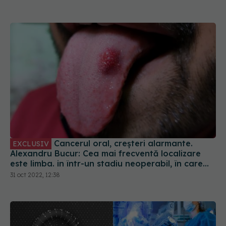
Cancerul oral, creșteri alarmante.
EXCLUSIV
Alexandru Bucur: Cea mai frecventă localizare
este limba. in într-un stadiu neoperabil, în care
rata de supraviețuire este aproape 3 ani de la
31 oct 2022, 12:38
debutul boli