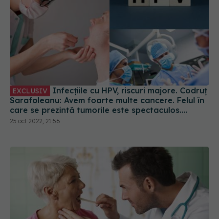
Infecțiile cu HPV, riscuri majore. Codruț
EXCLUSIV
Sarafoleanu: Avem foarte multe cancere. Felul în
care se prezintă tumorile este spectaculos.
Impun operații de mare amploare
25 oct 2022, 21:56