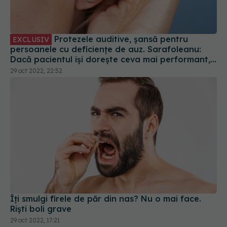
Protezele auditive, șansă pentru
EXCLUSIV
persoanele cu deficiențe de auz. Sarafoleanu:
Dacă pacientul își dorește ceva mai performant,
va exista o diferență de preț pe care o va plăti
29 oct 2022, 22:52
Îți smulgi firele de păr din nas? Nu o mai face.
Riști boli grave
29 oct 2022, 17:21