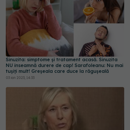
Sinuzita: simptome și tratament acasă. Sinuzita
NU înseamnă durere de cap! Sarafoleanu: Nu mai
tușiți mult! Greșeala care duce la răgușeală
03 ian 2023, 14:33