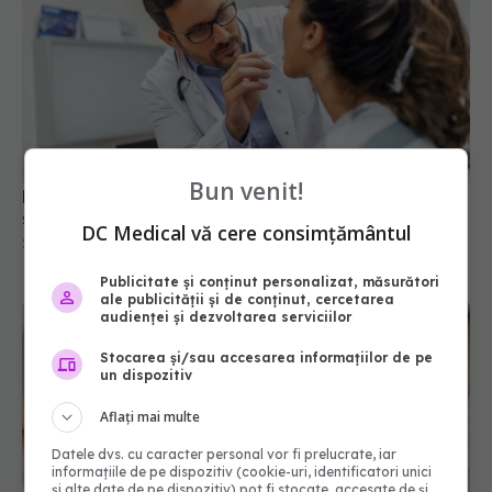
Bun venit!
Exsudatul faringian: când se face și de ce. Care
sunt virusurile și bacteriile depistate în exsudat
DC Medical vă cere consimțământul
28 dec 2022, 08:30
Publicitate și conținut personalizat, măsurători
ale publicității și de conținut, cercetarea
audienței și dezvoltarea serviciilor
Stocarea și/sau accesarea informațiilor de pe
un dispozitiv
Aflați mai multe
Datele dvs. cu caracter personal vor fi prelucrate, iar
informațiile de pe dispozitiv (cookie-uri, identificatori unici
și alte date de pe dispozitiv) pot fi stocate, accesate de și