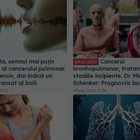
a, semnul mai puțin
Cancerul
EXCLUSIV
 al cancerului pulmonar.
bronhopulmonar, tratam
ensiv, dar indică un
stadiile incipiente. Dr. M
ansat al bolii
Schenker: Prognostic bu
08:52
03 aug 2024, 10:36