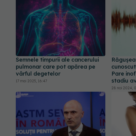
Semnele timpurii ale cancerului
Răgușeal
pulmonar care pot apărea pe
cunoscut
vârful degetelor
Pare inof
stadiu av
17 mai 2025, 16:47
28 noi 2024, 