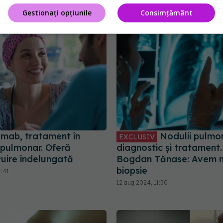
important
13:20
Gestionați opțiunile
Consimțământ
09 ian 2025, 10:39
umab, tratament în
Nodulii pulmon
EXCLUSIV
 pulmonar. Oferă
diagnostic și tratament.
țuire îndelungată
Bogdan Tănase: Avem n
biopsie
1:41
12 aug 2024, 11:50