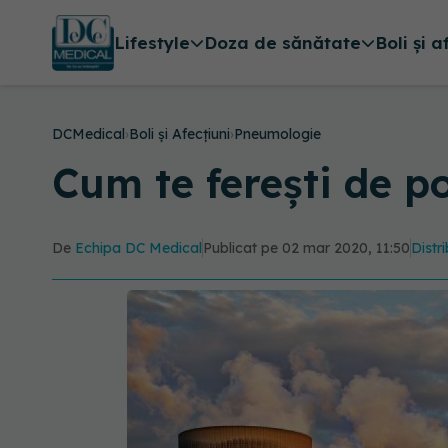
Lifestyle
Doza de sănătate
Boli și a
DCMedical
›
Boli și Afecțiuni
›
Pneumologie
Cum te ferești de p
De
Echipa DC Medical
Publicat pe 02 mar 2020, 11:50
Distr