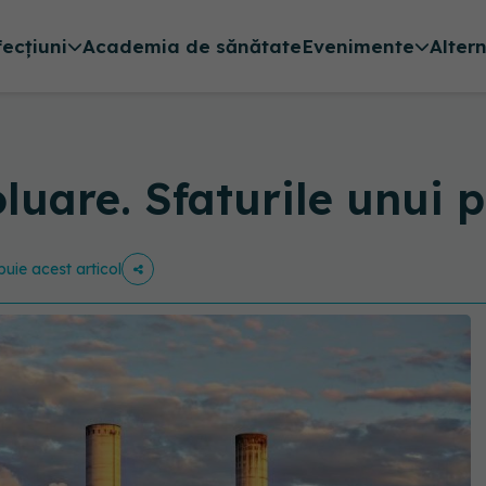
fecțiuni
Academia de sănătate
Evenimente
Alter
oluare. Sfaturile unui
ibuie acest articol