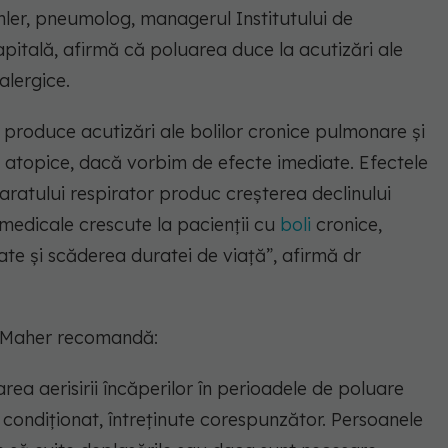
ler, pneumolog, managerul Institutului de
pitală, afirmă că poluarea duce la acutizări ale
alergice.
 produce acutizări ale bolilor cronice pulmonare și
le atopice, dacă vorbim de efecte imediate. Efectele
aratului respirator produc creșterea declinului
 medicale crescute la pacienții cu
boli
cronice,
ate și scăderea duratei de viață”,
afirmă dr
e Maher recomandă:
area aerisirii încăperilor în perioadele de poluare
 condiționat, întreținute corespunzător. Persoanele