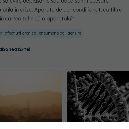
e să evite deplasările sau daca sunt necesare
tilă în crize. Aparate de aer condiționat, cu filtre
n cartea tehnică a aparatului".
r
afectiuni cronice
pneumonolog
aerisire
abonează‑te!