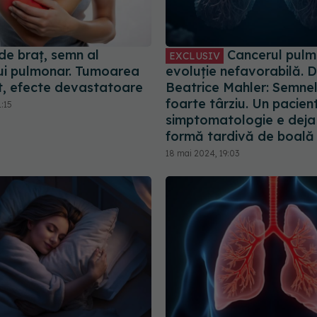
de braț, semn al
Cancerul pulm
EXCLUSIV
ui pulmonar. Tumoarea
evoluție nefavorabilă. D
, efecte devastatoare
Beatrice Mahler: Semne
foarte târziu. Un pacien
1:15
simptomatologie e deja 
formă tardivă de boală
18 mai 2024, 19:03