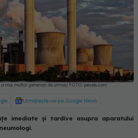
r a mai multor generații de urmași FOTO: pexels.com
ogle
Urmărește-ne pe Google News
țe imediate și tardive asupra aparatului
pneumologi.