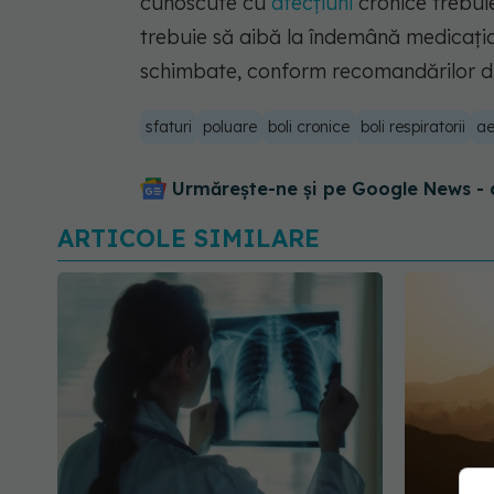
cunoscute cu
afecțiuni
cronice trebui
trebuie să aibă la îndemână medicația u
schimbate, conform recomandărilor di
sfaturi
poluare
boli cronice
boli respiratorii
ae
Urmărește-ne și pe Google News - 
ARTICOLE SIMILARE