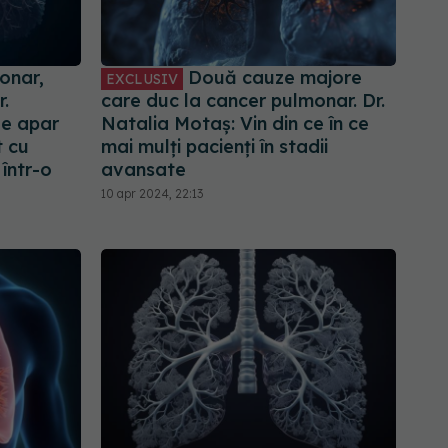
onar,
Două cauze majore
EXCLUSIV
r.
care duc la cancer pulmonar. Dr.
le apar
Natalia Motaș: Vin din ce în ce
t cu
mai mulți pacienți în stadii
într-o
avansate
10 apr 2024, 22:13