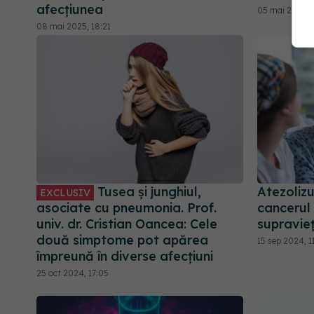
afecțiunea
05 mai 2026, 
08 mai 2025, 18:21
Tusea și junghiul,
Atezoliz
EXCLUSIV
asociate cu pneumonia. Prof.
cancerul
univ. dr. Cristian Oancea: Cele
supravie
două simptome pot apărea
15 sep 2024, 1
împreună în diverse afecțiuni
25 oct 2024, 17:05