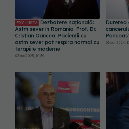
Dezbatere națională:
Durerea 
EXCLUSIV
Astm sever în România. Prof. Dr.
cancerul
Cristian Oancea: Pacienții cu
Pancoast
astm sever pot respira normal cu
01 oct 2024, 1
terapiile moderne
03 noi 2025, 10:59