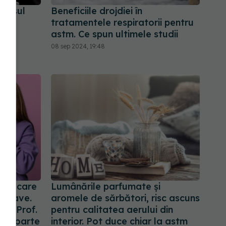
lapsul
Beneficiile drojdiei în
cer
tratamentele respiratorii pentru
al
astm. Ce spun ultimele studii
08 sep 2024, 19:48
mul care
Lumânările parfumate și
 grave.
aromele de sărbători, risc ascuns
re. Prof.
pentru calitatea aerului din
: E foarte
interior. Pot duce chiar la astm