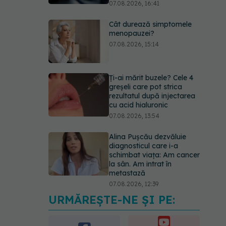
07.08.2026, 16:41
Cât durează simptomele
menopauzei?
07.08.2026, 15:14
Ți-ai mărit buzele? Cele 4
greșeli care pot strica
rezultatul după injectarea
cu acid hialuronic
07.08.2026, 13:54
Alina Pușcău dezvăluie
diagnosticul care i-a
schimbat viața: Am cancer
la sân. Am intrat în
metastază
07.08.2026, 12:39
URMĂREȘTE-NE ȘI PE:
Dieta care poate crește
brusc colesterolul. Cine
este mai expus