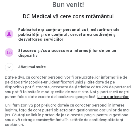
Bun venit!
Cine este la risc din
Gena care provoacă co
fului saharian. Dr.
plămânilor. Duce la can
DC Medical vă cere consimțământul
arinescu: E vorba de
pulmonar, de piele și ren
a unor afecțiuni
08 apr 2025, 23:25
Publicitate și conținut personalizat, măsurători ale
publicității și de conținut, cercetarea audienței și
9:32
dezvoltarea serviciilor
Stocarea și/sau accesarea informațiilor de pe un
dispozitiv
Aflați mai multe
Datele dvs. cu caracter personal vor fi prelucrate, iar informațiile de
pe dispozitiv (cookie-uri, identificatori unici și alte date de pe
dispozitiv) pot fi stocate, accesate de și trimise către 224 de parteneri
sau pot fi folosite în mod specific de acest site. Noi și partenerii noștri
putem folosi date exacte de localizare geografică.
Lista partenerilor.
Unii furnizori vă pot prelucra datele cu caracter personal în interes
legitim, față de care puteți obiecta prin gestionarea opțiunilor de mai
De ce România are
Tusea, simpto
EXCLUSIV
jos. Căutați un link în partea de jos a acestei pagini pentru a gestiona
multe decese din cauza
poate ascunde afecțiuni
sau a vă retrage consimțământul în setările de confidențialitate și
cookie-uri.
 Avertismentul Dr.
Când devine îngrijorătoa
 Oancea
univ. dr. Cristian Oancea