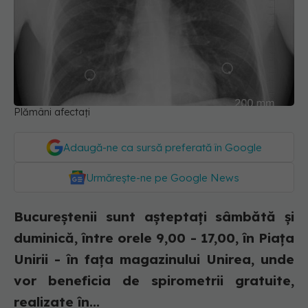
Plămâni afectați
Adaugă-ne ca sursă preferată în Google
Urmărește-ne pe Google News
Bucureştenii sunt aşteptaţi sâmbătă şi
duminică, între orele 9,00 - 17,00, în Piaţa
Unirii - în faţa magazinului Unirea, unde
vor beneficia de spirometrii gratuite,
realizate în...