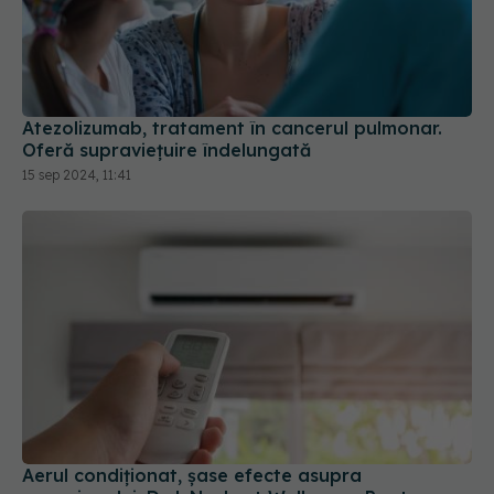
Atezolizumab, tratament în cancerul pulmonar.
Oferă supraviețuire îndelungată
15 sep 2024, 11:41
Aerul condiționat, șase efecte asupra
organismului. Drd. Norbert Wellmann: Poate
acționa ca un declanșator
23 iun 2024, 11:20