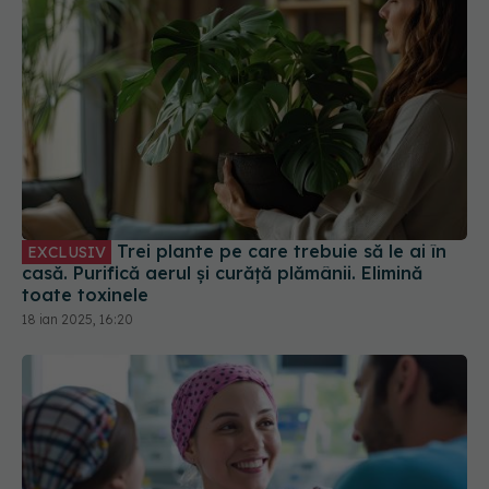
Trei plante pe care trebuie să le ai în
EXCLUSIV
casă. Purifică aerul și curăță plămânii. Elimină
toate toxinele
18 ian 2025, 16:20