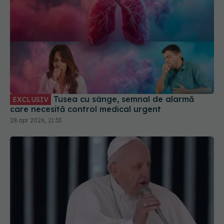
Tusea cu sânge, semnal de alarmă
EXCLUSIV
care necesită control medical urgent
28 apr 2026, 21:33
Papa Francisc, internat cu dublă pneumonie. Ce