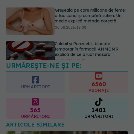
Colebil și Panzcebil, blocate
temporar în farmacii. ANMDMR
explică de ce a luat măsura
06.08.2026, 16:37
URMĂREȘTE-NE ȘI PE:
Alertă în Europa după un nou caz
de hantavirus Anzi, singura tulpină
care se transmite de la om la om
6560
06.08.2026, 20:06
URMĂRITORI
ABONAȚI
365
1401
URMĂRITORI
URMĂRITORI
ARTICOLE SIMILARE