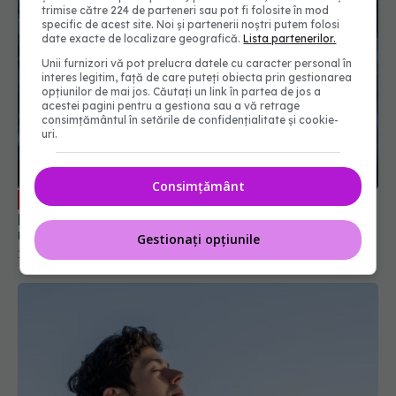
trimise către 224 de parteneri sau pot fi folosite în mod
specific de acest site. Noi și partenerii noștri putem folosi
date exacte de localizare geografică.
Lista partenerilor.
Unii furnizori vă pot prelucra datele cu caracter personal în
interes legitim, față de care puteți obiecta prin gestionarea
opțiunilor de mai jos. Căutați un link în partea de jos a
acestei pagini pentru a gestiona sau a vă retrage
consimțământul în setările de confidențialitate și cookie-
uri.
Două cauze majore care duc la cancer
EXCLUSIV
pulmonar. Dr. Natalia Motaș: Vin din ce în ce mai
mulți pacienți în stadii avansate
Consimțământ
10 apr 2024, 22:13
Gestionați opțiunile