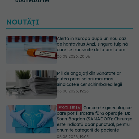
abonează‑te!
NOUTĂȚI
Mii de angajați din Sănătate ar
putea primi salarii mai mari.
Sindicatele cer schimbarea legii
06.08.2026, 19:26
EXCLUSIV
Cancerele ginecologice
care pot fi tratate fără operație. Dr.
Sorin Bogdan (SANADOR): Chirurgia
este indicată doar punctual, pentru
anumite categorii de paciente
06.08.2026, 19:05
Greșeala pe care milioane de femei
o fac când își cumpără sutien. Un
medic explică metoda corectă
06.08.2026, 18:08