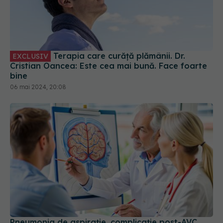
Terapia care curăță plămânii. Dr.
EXCLUSIV
Cristian Oancea: Este cea mai bună. Face foarte
bine
06 mai 2024, 20:08
Pneumonia de aspirație, complicație post-AVC.
Igiena orală precară, impact direct
01 sep 2024, 12:30