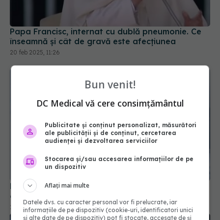
înseamnă și cât de gravă este afecțiunea
20 feb 2025, 11:26
Bun venit!
DC Medical vă cere consimțământul
Publicitate și conținut personalizat, măsurători
ale publicității și de conținut, cercetarea
audienței și dezvoltarea serviciilor
Bronșita: simptome la adulți și copii, cauze și
Stocarea și/sau accesarea informațiilor de pe
când e contagioasă
un dispozitiv
25 noi 2025, 16:53
Aflați mai multe
Datele dvs. cu caracter personal vor fi prelucrate, iar
informațiile de pe dispozitiv (cookie-uri, identificatori unici
și alte date de pe dispozitiv) pot fi stocate, accesate de și