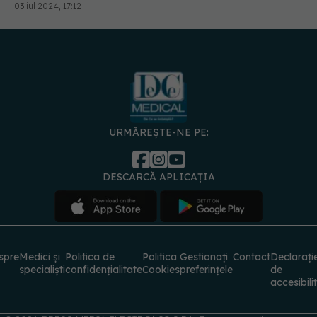
URMĂREȘTE-NE PE:
DESCARCĂ APLICAȚIA
spre
Medici și
Politica de
Politica
Gestionați
Contact
Declarați
specialiști
confidențialitate
Cookies
preferințele
de
accesibili
© 2026 PRESS MEDIA ELECTRONIC S.R.L. Toate drepturile rezervate