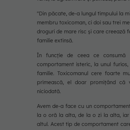
"Din păcate, de-a lungul timpului la m
membru toxicoman, ci doi sau trei mem
droguri de mare risc și care creează fo
familie extinsă.
În funcție de ceea ce consumă p
comportament isteric, la unul furios, 
familie. Toxicomanul cere foarte mu
primească, el doar promițând că va
niciodată.
Avem de-a face cu un comportament c
la o oră la alta, de la o zi la alta, i
altul. Acest tip de comportament car