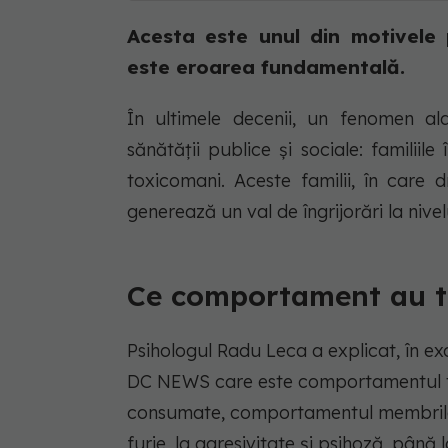
Acesta este unul din motivele 
este eroarea fundamentală.
În ultimele decenii, un fenomen ala
sănătății publice și sociale: familii
toxicomani. Aceste familii, în care 
generează un val de îngrijorări la nivelu
Ce comportament au t
Psihologul Radu Leca a explicat, în ex
DC NEWS care este comportamentul tox
consumate, comportamentul membrilor a
furie, la agresivitate și psihoză, până 