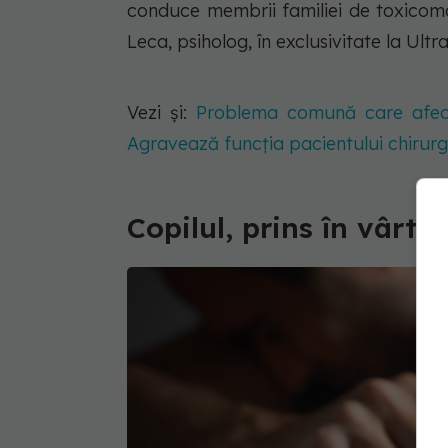
conduce membrii familiei de toxicom
Leca, psiholog, în exclusivitate la Ul
Vezi și:
Problema comună care afecte
Agravează funcția pacientului chirurg
Copilul, prins în vârtej