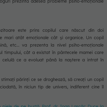
droguri prezintă adesea probleme psiho-emoționale
zitoare este prins copilul care născut din doi
e mari atât emoționale cât și organice. Un copil
ină, etc... va prezenta la nivel psiho-emoționale
l timpului, cât a existat în pântecele mamei care
 celulă ce a evoluat până la naștere a intrat în
 stimați părinți ce se droghează, să creați un copil
iodată, în niciun tip de univers, indiferent cine îl
 piele de pe burtă. Prof. dr. Ioan Lascăr: Duce la