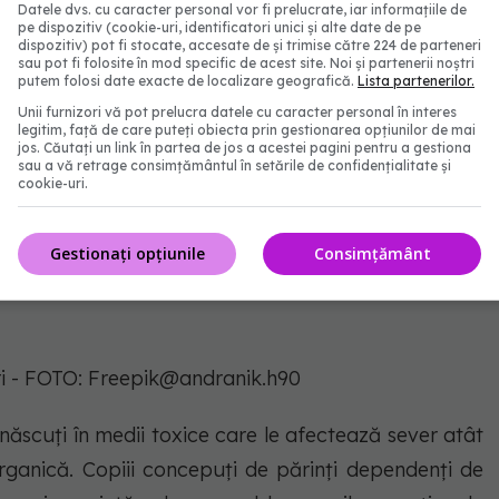
Datele dvs. cu caracter personal vor fi prelucrate, iar informațiile de
pe dispozitiv (cookie-uri, identificatori unici și alte date de pe
dispozitiv) pot fi stocate, accesate de și trimise către 224 de parteneri
sau pot fi folosite în mod specific de acest site. Noi și partenerii noștri
putem folosi date exacte de localizare geografică.
Lista partenerilor.
Unii furnizori vă pot prelucra datele cu caracter personal în interes
legitim, față de care puteți obiecta prin gestionarea opțiunilor de mai
jos. Căutați un link în partea de jos a acestei pagini pentru a gestiona
sau a vă retrage consimțământul în setările de confidențialitate și
cookie-uri.
Gestionați opțiunile
Consimțământ
i - FOTO:
Freepik@andranik.h90
, născuți în medii toxice care le afectează sever atât
rganică. Copiii concepuți de părinți dependenți de