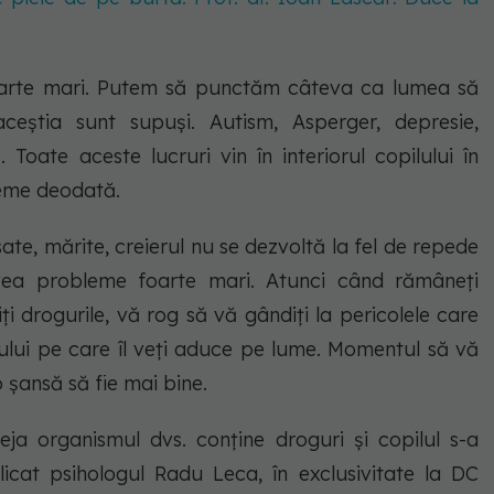
 foarte mari. Putem să punctăm câteva ca lumea să
aceștia sunt supuși. Autism, Asperger, depresie,
. Toate aceste lucruri vin în interiorul copilului în
leme deodată.
sate, mărite, creierul nu se dezvoltă la fel de repede
 avea probleme foarte mari. Atunci când rămâneți
i drogurile, vă rog să vă gândiți la pericolele care
lului pe care îl veți aduce pe lume. Momentul să vă
o șansă să fie mai bine.
a organismul dvs. conține droguri și copilul s-a
icat psihologul Radu Leca, în exclusivitate la DC