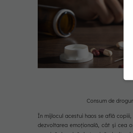
Consum de drogur
În mijlocul acestui haos se află copiii
dezvoltarea emoțională, cât și cea o