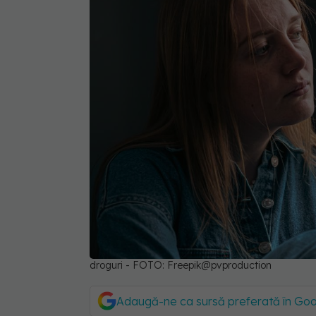
droguri - FOTO: Freepik@pvproduction
Adaugă-ne ca sursă preferată în Go