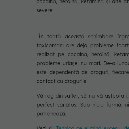
cocaină, heroină, ketamină și alte 
severe.
"În toată această schimbare îngro
toxicomani are deja probleme foart
realizat pe cocaină, heroină, ketam
probleme uriașe, nu mari. De-a lungu
este dependentă de droguri, fiecare
contact cu drogurile.
Vă rog din suflet, să nu vă așteptați,
perfect sănătos. Sub nicio formă, nic
patronează.
Vezi și:
Tehnica ce elimină excesul de