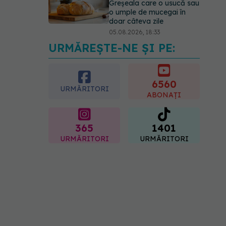
Greșeala care o usucă sau
o umple de mucegai în
doar câteva zile
05.08.2026, 18:33
URMĂREȘTE-NE ȘI PE:
Primele 5 semne ale bolii
Parkinson pe care 80%
dintre oameni le ignoră.
Nu e vorba doar despre
6560
URMĂRITORI
tremor
ABONAȚI
05.08.2026, 17:31
365
1401
URMĂRITORI
URMĂRITORI