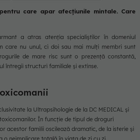
pentru care apar afecțiunile mintale. Care
rmant a atras atenția specialiștilor în domeniul
le în care nu unul, ci doi sau mai mulți membri sunt
drogurile de mare risc sunt o prezență constantă,
l întregii structuri familiale și extinse.
oxicomanii
clusivitate la Ultrapsihologie de la DC MEDICAL și
icomanilor. În funcție de tipul de droguri
cestor familii oscilează dramatic, de la isterie și
la o neimplicare totală în viața de zi cu zi.