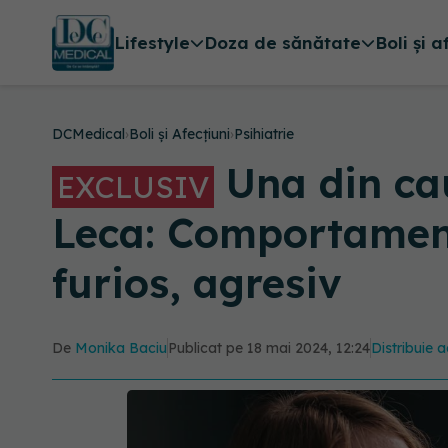
Lifestyle
Doza de sănătate
Boli și a
DCMedical
›
Boli și Afecțiuni
›
Psihiatrie
Una din cau
EXCLUSIV
Leca: Comportamentul
furios, agresiv
De
Monika Baciu
Publicat pe 18 mai 2024, 12:24
Distribuie a