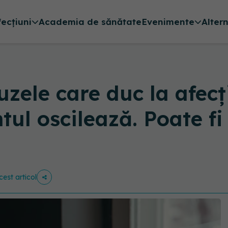
fecțiuni
Academia de sănătate
Evenimente
Alter
zele care duc la afecț
 oscilează. Poate fi p
cest articol