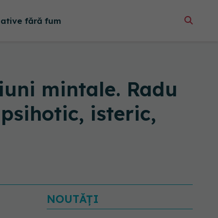
native fără fum
iuni mintale. Radu
sihotic, isteric,
NOUTĂȚI