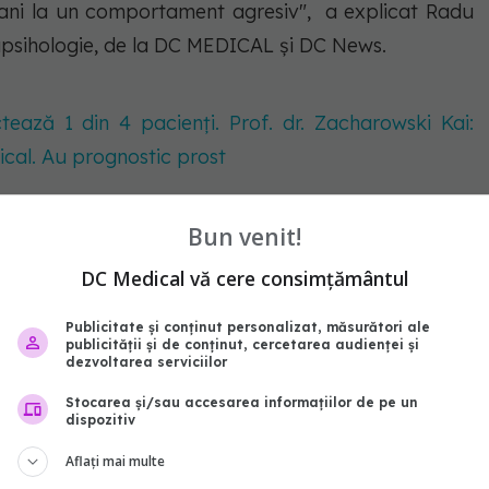
ani la un comportament agresiv", a explicat Radu
trapsihologie, de la DC MEDICAL și DC News.
ază 1 din 4 pacienți. Prof. dr. Zacharowski Kai:
ical. Au prognostic prost
Bun venit!
ul drogurilor
DC Medical vă cere consimțământul
Publicitate și conținut personalizat, măsurători ale
publicității și de conținut, cercetarea audienței și
dezvoltarea serviciilor
Stocarea și/sau accesarea informațiilor de pe un
dispozitiv
Aflați mai multe