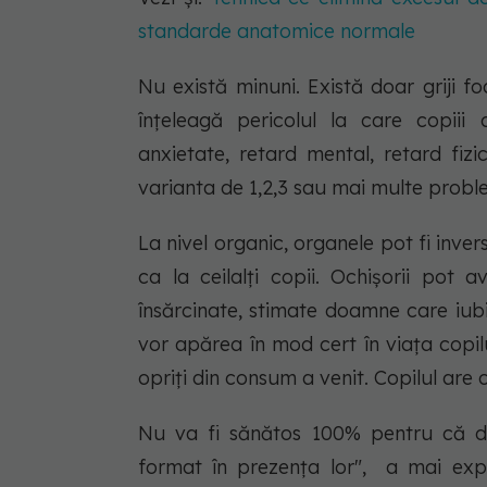
standarde anatomice normale
Nu există minuni. Există doar griji
înțeleagă pericolul la care copiii 
anxietate, retard mental, retard fizic
varianta de 1,2,3 sau mai multe prob
La nivel organic, organele pot fi inver
ca la ceilalți copii. Ochișorii pot
însărcinate, stimate doamne care iubiț
vor apărea în mod cert în viața copi
opriți din consum a venit. Copilul are 
Nu va fi sănătos 100% pentru că dej
format în prezența lor", a mai expl