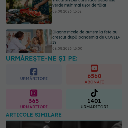
Diagnosticele de autism la fete au
crescut după pandemia de COVID-
19
08.08.2026, 15:00
Microplasticele pot traversa bariera
placentară și modifica hormonii
08.08.2026, 18:00
URMĂREȘTE-NE ȘI PE:
6560
URMĂRITORI
ABONAȚI
365
1401
URMĂRITORI
URMĂRITORI
ARTICOLE SIMILARE