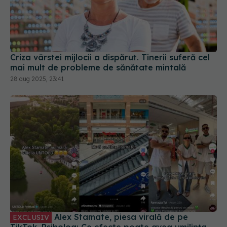
Criza vârstei mijlocii a dispărut. Tinerii suferă cel
mai mult de probleme de sănătate mintală
28 aug 2025, 23:41
Alex Stamate, piesa virală de pe
EXCLUSIV
TikTok. Psiholog: Ce efecte poate avea umilința