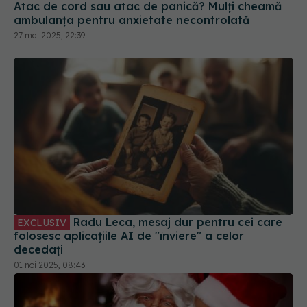
Atac de cord sau atac de panică? Mulți cheamă
ambulanța pentru anxietate necontrolată
27 mai 2025, 22:39
Radu Leca, mesaj dur pentru cei care
EXCLUSIV
folosesc aplicațiile AI de "înviere" a celor
decedați
01 noi 2025, 08:43