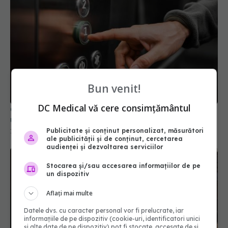
Bun venit!
DC Medical vă cere consimțământul
Ce ne dezvăluie butoanele de lift despre mintea
umană și emoții
Publicitate și conținut personalizat, măsurători
14 mar 2026, 09:00
ale publicității și de conținut, cercetarea
audienței și dezvoltarea serviciilor
Stocarea și/sau accesarea informațiilor de pe
un dispozitiv
Aflați mai multe
Datele dvs. cu caracter personal vor fi prelucrate, iar
informațiile de pe dispozitiv (cookie-uri, identificatori unici
și alte date de pe dispozitiv) pot fi stocate, accesate de și