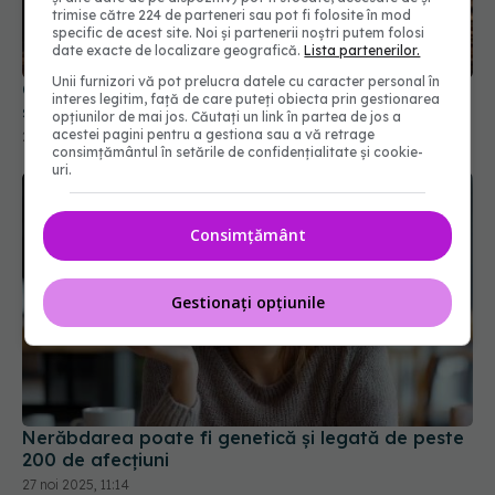
trimise către 224 de parteneri sau pot fi folosite în mod
specific de acest site. Noi și partenerii noștri putem folosi
date exacte de localizare geografică.
Lista partenerilor.
Unii furnizori vă pot prelucra datele cu caracter personal în
Cum te trădează mersul. Ce spune despre cum te
interes legitim, față de care puteți obiecta prin gestionarea
simți
opțiunilor de mai jos. Căutați un link în partea de jos a
acestei pagini pentru a gestiona sau a vă retrage
28 apr 2026, 17:22
consimțământul în setările de confidențialitate și cookie-
uri.
Consimțământ
Gestionați opțiunile
Nerăbdarea poate fi genetică și legată de peste
200 de afecțiuni
27 noi 2025, 11:14