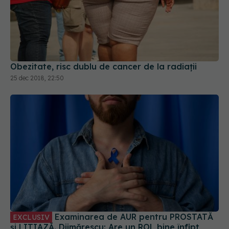
Obezitate, risc dublu de cancer de la radiații
25 dec 2018, 22:50
Examinarea de AUR pentru PROSTATĂ
EXCLUSIV
și LITIAZĂ. Dijmărescu: Are un ROL bine înfipt,