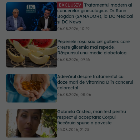
Pepenele roșu sau cel galben: care
crește glicemia mai repede.
Răspunsul unui medic diabetolog
06.08.2026, 09:36
Adevărul despre tratamentul cu
doze mari de Vitamina D în cancerul
colorectal
06.08.2026, 08:06
Gabriela Cristea, manifest pentru
respect și acceptare: Corpul
fiecăruia spune o poveste
05.08.2026, 21:23
Prof. dr. Valeriu Gheorghiță intră în
Board-ul Editorial al revistei
Scientific Reports, din Nature
Portfolio
05.08.2026, 21:09