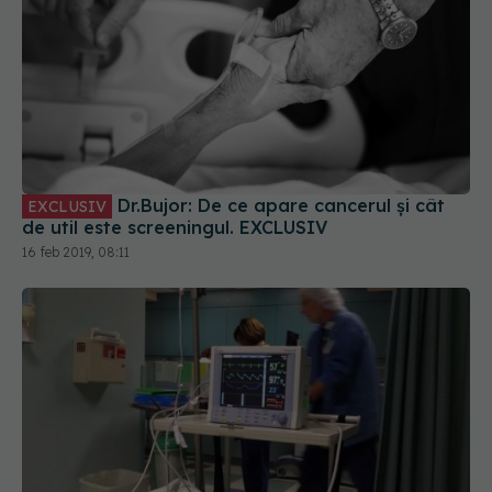
Dr.Bujor: De ce apare cancerul și cât
EXCLUSIV
de util este screeningul. EXCLUSIV
16 feb 2019, 08:11