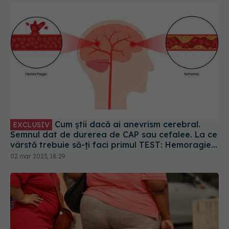
Cum știi dacă ai anevrism cerebral.
EXCLUSIV
Semnul dat de durerea de CAP sau cefalee. La ce
vârstă trebuie să-ți faci primul TEST: Hemoragie!
Pacientul moare înainte să ajungă la spital
02 mar 2023, 18:29