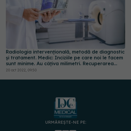
Radiologia intervențională, metodă de diagnostic
și tratament. Medic: Inciziile pe care noi le facem
sunt minime. Au câțiva milimetri. Recuperarea
pacientului e rapidă
20 oct 2022, 09:50
URMĂREȘTE-NE PE: