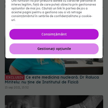
Unii furnizori vă pot prelucra datele cu caracter personal în
imagistice. Ce este ecografia pelvină. Dijmărescu:
interes legitim, față de care puteți obiecta prin gestionarea
Endometrioza, boala care se diagnostichează din
opțiunilor de mai jos. Căutați un link în partea de jos a
ce în ce mai mult
10 ian 2023, 10:25
acestei pagini pentru a gestiona sau a vă retrage
consimțământul în setările de confidențialitate și cookie-
uri.
Consimțământ
Gestionați opțiunile
Ce este medicina nucleară. Dr Raluca
EXCLUSIV
Mititelu: nu ține de Institutul de Fizică
15 sep 2021, 15:52