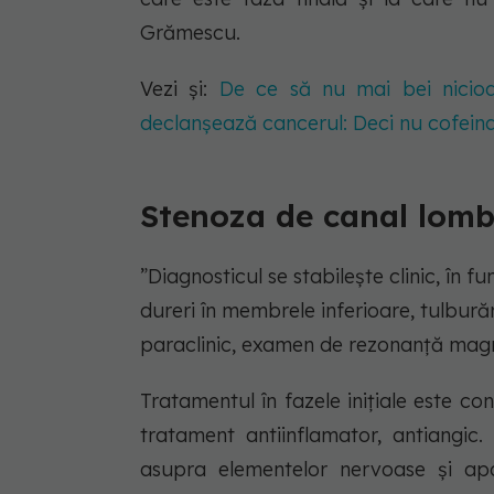
Grămescu.
Vezi și:
De ce să nu mai bei nicioda
declanșează cancerul: Deci nu cofein
Stenoza de canal lomb
”Diagnosticul se stabilește clinic, în 
dureri în membrele inferioare, tulburăr
paraclinic, examen de rezonanță magn
Tratamentul în fazele inițiale este co
tratament antiinflamator, antiangi
asupra elementelor nervoase și ap