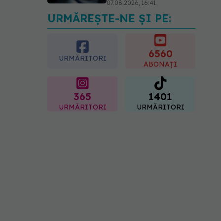
07.08.2026, 16:41
URMĂREȘTE-NE ȘI PE:
Ce spune culoarea ta
preferată despre vârsta
pe care o ai. Care este
"codul cromatic" al
6560
URMĂRITORI
generațiilor
ABONAȚI
07.08.2026, 21:29
365
1401
URMĂRITORI
URMĂRITORI