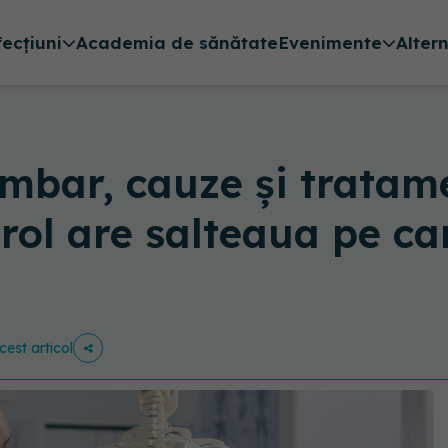
fecțiuni
Academia de sănătate
Evenimente
Alter
mbar, cauze și tratame
 rol are salteaua pe ca
cest articol