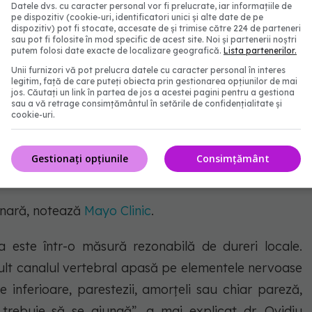
Datele dvs. cu caracter personal vor fi prelucrate, iar informațiile de
pe dispozitiv (cookie-uri, identificatori unici și alte date de pe
dispozitiv) pot fi stocate, accesate de și trimise către 224 de parteneri
a următoarele simptome la nivelul gâtului:
sau pot fi folosite în mod specific de acest site. Noi și partenerii noștri
putem folosi date exacte de localizare geografică.
Lista partenerilor.
Unii furnizori vă pot prelucra datele cu caracter personal în interes
legitim, față de care puteți obiecta prin gestionarea opțiunilor de mai
jos. Căutați un link în partea de jos a acestei pagini pentru a gestiona
 picior, picior sau braț
sau a vă retrage consimțământul în setările de confidențialitate și
cookie-uri.
ul
Gestionați opțiunile
Consimțământ
rinară, notează
Mayo Clinic
.
 este într-o măsură rezonabilă de dureri locale.
mult canalul vertebral apasă pe elementele nervoase
 inferioare, parestezii, amorțeli sau chiar pareză,
 trebuie să se ajungă”, a mai explicat dr. Ovidiu