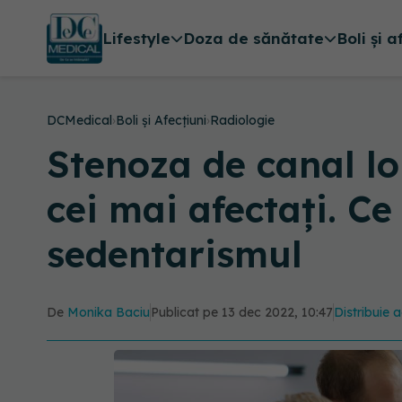
Lifestyle
Doza de sănătate
Boli și a
DCMedical
›
Boli și Afecțiuni
›
Radiologie
Stenoza de canal lo
cei mai afectați. Ce
sedentarismul
De
Monika Baciu
Publicat pe 13 dec 2022, 10:47
Distribuie a