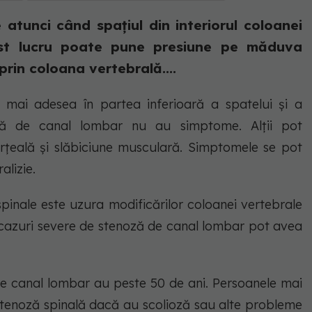
tunci când spațiul din interiorul coloanei
est lucru poate pune presiune pe măduva
 prin coloana vertebrală....
mai adesea în partea inferioară a spatelui și a
ză de canal lombar nu au simptome. Alții pot
rțeală și slăbiciune musculară. Simptomele se pot
alizie.
pinale este uzura modificărilor coloanei vertebrale
u cazuri severe de stenoză de canal lombar pot avea
e canal lombar au peste 50 de ani. Persoanele mai
stenoză spinală dacă au scolioză sau alte probleme