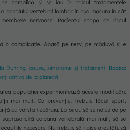
ul se complică și se iau în calcul tratamentele
re a canalului vertebral lombar în așa măsură în cât
 membrele nervoase. Pacientul scapă de riscul
nd o complicație. Apasă pe nerv, pe măduvă și e
la Duhring, cauze, simptome și tratament. Badea:
 alți câțiva de la planetă
tatea populației experimentează aceste modificări.
lții mai mult. Ca prevenție, trebuie făcut sport,
nță cu vârsta fiecăruia. La birou să se ridice de pe
e suprasolicită coloana vertebrală mai mult, să se
recauțiile necesare. Nu trebuie să ridice greutăți, să