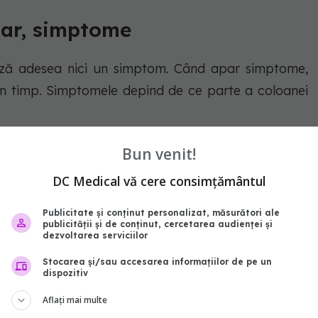
bar, simptome
ză adesea nici un simptom. Când apar simptome,
în timp. Simptomele depind de ce parte a coloanei
Bun venit!
DC Medical vă cere consimțământul
inferioară a spatelui poate provoca dureri sau
Acest lucru se întâmplă atunci când stai mult timp
Publicitate și conținut personalizat, măsurători ale
publicității și de conținut, cercetarea audienței și
tuează atunci când vă aplecați înainte sau stați.
dezvoltarea serviciilor
e spate.
Stocarea și/sau accesarea informațiilor de pe un
dispozitiv
Aflați mai multe