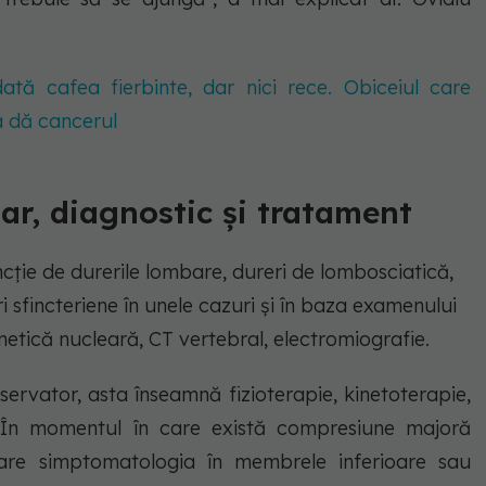
tă cafea fierbinte, dar nici rece. Obiceiul care
a dă cancerul
ar, diagnostic și tratament
funcție de durerile lombare, dureri de lombosciatică,
i sfincteriene în unele cazuri și în baza examenului
etică nucleară, CT vertebral, electromiografie.
nservator, asta înseamnă fizioterapie, kinetoterapie,
c. În momentul în care există compresiune majoră
are simptomatologia în membrele inferioare sau