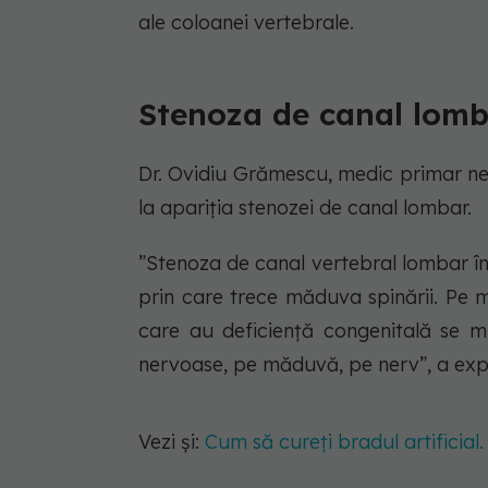
ale coloanei vertebrale.
Stenoza de canal lomb
Dr. Ovidiu Grămescu, medic primar ne
la apariția stenozei de canal lombar.
”Stenoza de canal vertebral lombar î
prin care trece măduva spinării. Pe 
care au deficiență congenitală se 
nervoase, pe măduvă, pe nerv”, a expl
Vezi și:
Cum să cureți bradul artificial