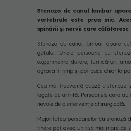
Stenoza de canal lombar apare a
vertebrale este prea mic. Ac
spinării și nervii care călătoresc
Stenoza de canal lombar apare cel 
gâtului. Unele persoane cu steno
experimenta durere, furnicături, amo
agrava în timp și pot duce chiar la par
Cea mai frecventă cauză a stenozei s
legate de artrită. Persoanele care a
nevoie de o intervenție chirurgicală.
Majoritatea persoanelor cu stenoză d
tinere pot avea un risc mai mare de 