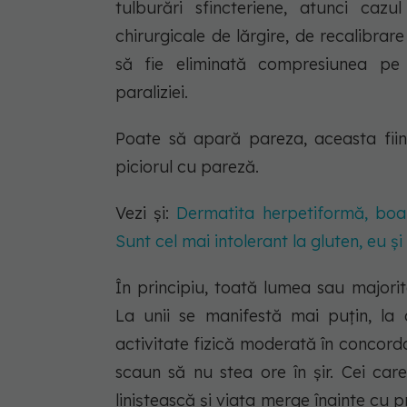
tulburări sfincteriene, atunci caz
chirurgicale de lărgire, de recalibra
să fie eliminată compresiunea pe
paraliziei.
Poate să apară pareza, aceasta fii
piciorul cu pareză.
Vezi și:
Dermatita herpetiformă, boa
Sunt cel mai intolerant la gluten, eu și
În principiu, toată lumea sau majori
La unii se manifestă mai puțin, la a
activitate fizică moderată în concorda
scaun să nu stea ore în șir. Cei car
liniștească și viața merge înainte cu p