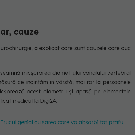
ar, cauze
urochirurgie, a explicat care sunt cauzele care duc
nseamnă micșorarea diametrului canalului vertebral
măsură ce înaintăm în vârstă, mai rar la persoanele
micșorează acest diametru și apasă pe elementele
icat medicul la Digi24.
. Trucul genial cu sarea care va absorbi tot praful