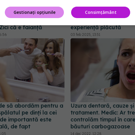
Gestionați opțiunile
Consimțământ
Cum să ai un zâmbet
Teama de dentist: cum 
i armonios. Dr. Nicolae
transformi vizita într-o
 Zici că e faianță
experiență plăcută
6:56
03 feb 2025, 13:51
e să abordăm pentru a
Uzura dentară, cauze și
spălatul pe dinți la cei
tratament. Medic: Ar tre
 de importantă este
controlăm timpul în car
ală, de fapt
băuturi carbogazoase
5:05
14 dec 2022, 12:28