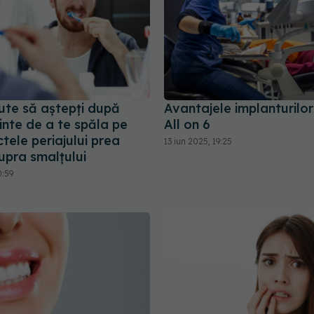
ute să aștepți după
Avantajele implanturilo
inte de a te spăla pe
All on 6
ectele periajului prea
13 iun 2025, 19:25
upra smalțului
0:59