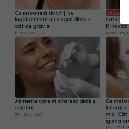
Ce înseamnă dacă ți se
EXCLUSIV
îngălbenește un singur dinte și
natural ș
cât de grav e
Krilovici:
02 sep 2023, 17:12
01 dec 2025, 1
Alimente care îți întăresc dinții și
Ce metod
smalțul
încuraja 
mici. Cât
29 iul 2025, 16:04
igiena or
12 sep 2023, 1