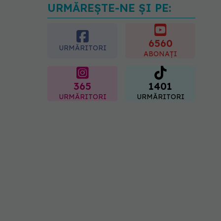
URMĂREȘTE-NE ȘI PE:
Cât durează simptomele
menopauzei?
07.08.2026, 15:14
6560
URMĂRITORI
ABONAȚI
365
1401
URMĂRITORI
URMĂRITORI