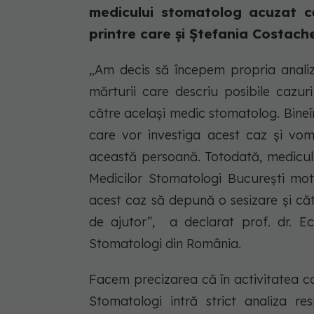
medicului stomatolog acuzat c
printre care și Ștefania Costache 
„Am decis să începem propria anali
mărturii care descriu posibile cazur
către același medic stomatolog. Bineîn
care vor investiga acest caz și vom
această persoană. Totodată, medicul 
Medicilor Stomatologi București mot
acest caz să depună o sesizare și cătr
de ajutor”, a declarat prof. dr. Eca
Stomatologi din România.
Facem precizarea că în activitatea com
Stomatologi intră strict analiza res