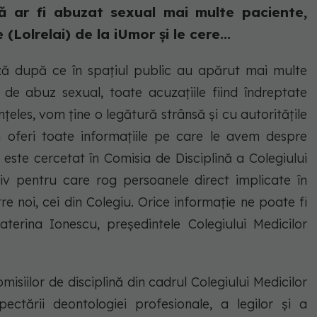
ă ar fi abuzat sexual mai multe paciente,
(Lolrelai) de la iUmor și le cere...
ză după ce în spațiul public au apărut mai multe
i de abuz sexual, toate acuzațiile fiind îndreptate
țeles, vom ține o legătură strânsă și cu autoritățile
 oferi toate informațiile pe care le avem despre
este cercetat în Comisia de Disciplină a Colegiului
iv pentru care rog persoanele direct implicate în
e noi, cei din Colegiu. Orice informație ne poate fi
terina Ionescu, președintele Colegiului Medicilor
isiilor de disciplină din cadrul Colegiului Medicilor
pectării deontologiei profesionale, a legilor și a