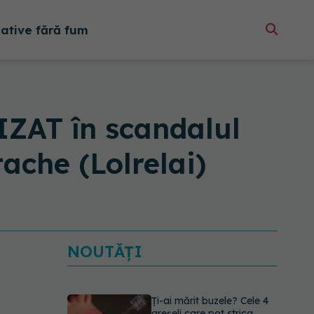
native fără fum
IZAT în scandalul
ache (Lolrelai)
NOUTĂȚI
Ți-ai mărit buzele? Cele 4
greșeli care pot strica