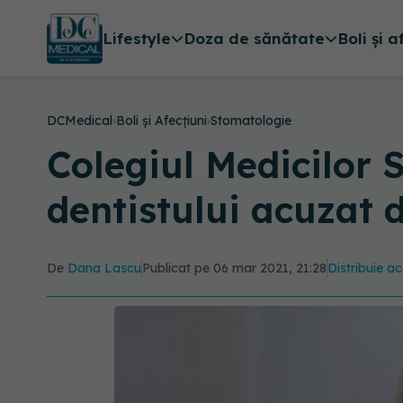
Lifestyle
Doza de sănătate
Boli și a
DCMedical
›
Boli și Afecțiuni
›
Stomatologie
Colegiul Medicilor
dentistului acuzat d
De
Dana Lascu
Publicat pe 06 mar 2021, 21:28
Distribuie ac