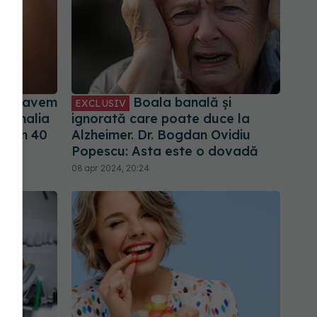
e o avem
Boala banală și
EXCLUSIV
r. Amalia
ignorată care poate duce la
acum 40
Alzheimer. Dr. Bogdan Ovidiu
Popescu: Asta este o dovadă
08 apr 2024, 20:24