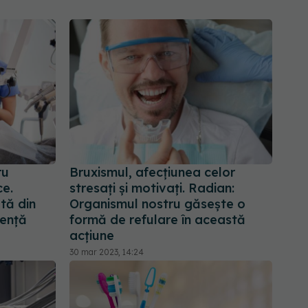
ru
Bruxismul, afecțiunea celor
ce.
stresați și motivați. Radian:
ată din
Organismul nostru găsește o
gență
formă de refulare în această
acțiune
30 mar 2023, 14:24