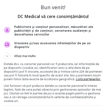
Bun venit!
DC Medical vă cere consimțământul
Publicitate și conținut personalizat, măsurători ale
publicității și de conținut, cercetarea audienței și
 dăunătoare alimente
Otrava pe car
EXCLUSIV
dezvoltarea serviciilor
nți. Distrug smalțul și
în corp din cauza dințilo
Stocarea și/sau accesarea informațiilor de pe un
 gingiile
Năstase: Am urme! De 
dispozitiv
de ani!
 18:48
Aflați mai multe
01 noi 2025, 17:24
Datele dvs. cu caracter personal vor fi prelucrate, iar informațiile de
pe dispozitiv (cookie-uri, identificatori unici și alte date de pe
dispozitiv) pot fi stocate, accesate de și trimise către 224 de parteneri
sau pot fi folosite în mod specific de acest site. Noi și partenerii noștri
putem folosi date exacte de localizare geografică.
Lista partenerilor.
Unii furnizori vă pot prelucra datele cu caracter personal în interes
legitim, față de care puteți obiecta prin gestionarea opțiunilor de mai
jos. Căutați un link în partea de jos a acestei pagini pentru a gestiona
sau a vă retrage consimțământul în setările de confidențialitate și
cookie-uri.