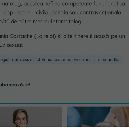
omatolog, acestea nefiind competente funcțional să
de răspundere – civilă, penală sau contravențională -
șită de către medicul stomatolog.
ia Costache (Lolrelai) și alte tinere îl acuză pe un
buz sexual.
legiul
autosesizat
stefania costache
viol
mecicilor
scandlaul
abonează‑te!