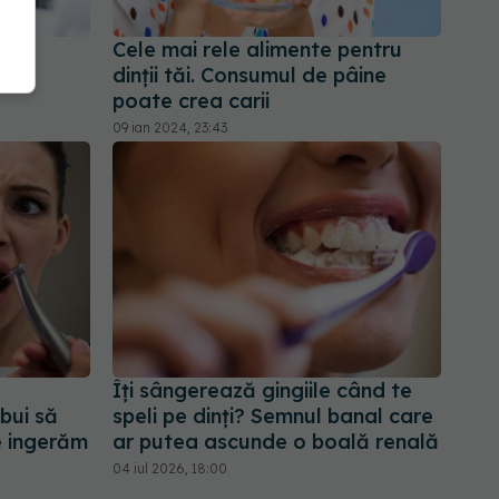
să
Cele mai rele alimente pentru
dinții tăi. Consumul de pâine
poate crea carii
09 ian 2024, 23:43
Îți sângerează gingiile când te
bui să
speli pe dinți? Semnul banal care
e ingerăm
ar putea ascunde o boală renală
04 iul 2026, 18:00