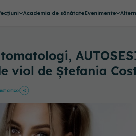
fecțiuni
Academia de sănătate
Evenimente
Alter
 Stomatologi, AUTOSES
e viol de Ștefania Cost
est articol