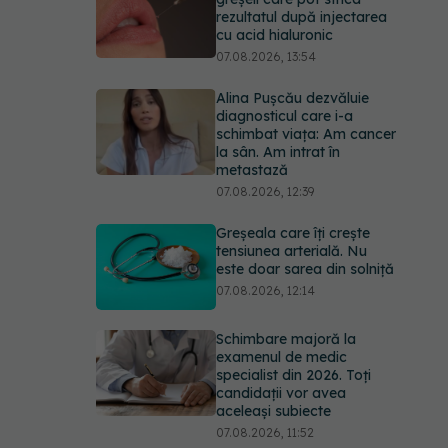
rezultatul după injectarea
cu acid hialuronic
07.08.2026, 13:54
Alina Pușcău dezvăluie
diagnosticul care i-a
schimbat viața: Am cancer
la sân. Am intrat în
metastază
07.08.2026, 12:39
Greșeala care îți crește
tensiunea arterială. Nu
este doar sarea din solniță
07.08.2026, 12:14
Schimbare majoră la
examenul de medic
specialist din 2026. Toți
candidații vor avea
aceleași subiecte
07.08.2026, 11:52