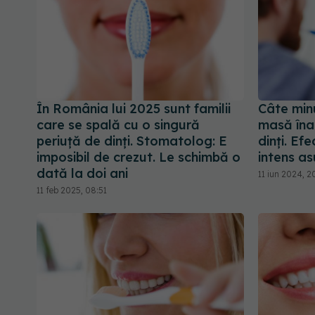
În România lui 2025 sunt familii
Câte min
care se spală cu o singură
masă îna
periuţă de dinţi. Stomatolog: E
dinți. Ef
imposibil de crezut. Le schimbă o
intens as
dată la doi ani
11 iun 2024, 2
11 feb 2025, 08:51