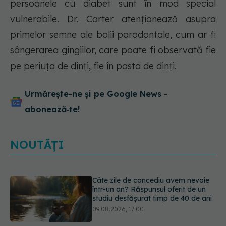
persoanele cu diabet sunt în mod special
vulnerabile. Dr. Carter atenționează asupra
primelor semne ale bolii parodontale, cum ar fi
sângerarea gingiilor, care poate fi observată fie
pe periuța de dinți, fie în pasta de dinți.
Urmărește-ne și pe Google News -
abonează‑te!
NOUTĂȚI
Greșeala periculoasă făcută de
bolnavii de rinichi în timpul caniculei
09.08.2026, 16:00