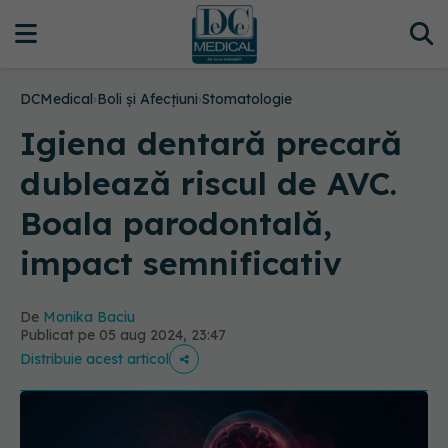
DCMedical
›
Boli și Afecțiuni
›
Stomatologie
Igiena dentară precară
dublează riscul de AVC.
Boala parodontală,
impact semnificativ
De
Monika Baciu
Publicat pe 05 aug 2024, 23:47
Distribuie acest articol