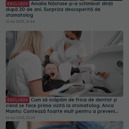
Amalia Năstase și-a schimbat dinții
EXCLUSIV
după 20 de ani. Surpriza descoperită de
stomatolog
21 noi 2025, 21:44
Cum să scăpăm de frica de dentist și
EXCLUSIV
când se face prima vizită la stomatolog. Anca
Mantu: Contează foarte mult pentru a preveni
cariile sau orice altă patologie
16 iun 2023, 22:20