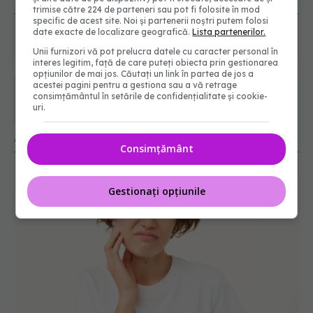
trimise către 224 de parteneri sau pot fi folosite în mod
specific de acest site. Noi și partenerii noștri putem folosi
date exacte de localizare geografică.
Lista partenerilor.
6560
URMĂRITORI
Unii furnizori vă pot prelucra datele cu caracter personal în
ABONAȚI
interes legitim, față de care puteți obiecta prin gestionarea
opțiunilor de mai jos. Căutați un link în partea de jos a
acestei pagini pentru a gestiona sau a vă retrage
consimțământul în setările de confidențialitate și cookie-
365
1401
uri.
URMĂRITORI
URMĂRITORI
ARTICOLE SIMILARE
Consimțământ
Gestionați opțiunile