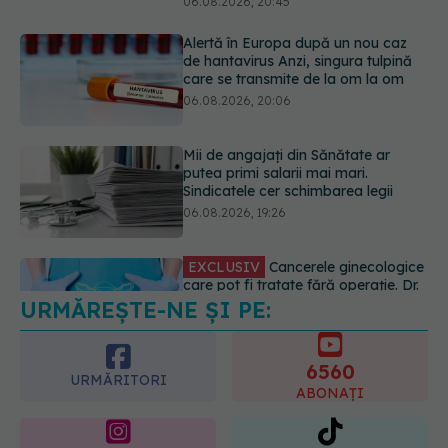
Mii de angajați din Sănătate ar
putea primi salarii mai mari.
Sindicatele cer schimbarea legii
06.08.2026, 19:26
EXCLUSIV
Cancerele ginecologice
care pot fi tratate fără operație. Dr.
Sorin Bogdan (SANADOR): Chirurgia
este indicată doar punctual, pentru
anumite categorii de paciente
06.08.2026, 19:05
URMĂREȘTE-NE ȘI PE:
EXCLUSIV
Brahiterapie vs
radioterapie externă în cancerul
ginecologic. Dr. Sorin Bogdan
6560
(SANADOR) explică diferența și
URMĂRITORI
cum acționează tratamentul
ABONAȚI
06.08.2026, 22:49
365
1401
URMĂRITORI
URMĂRITORI