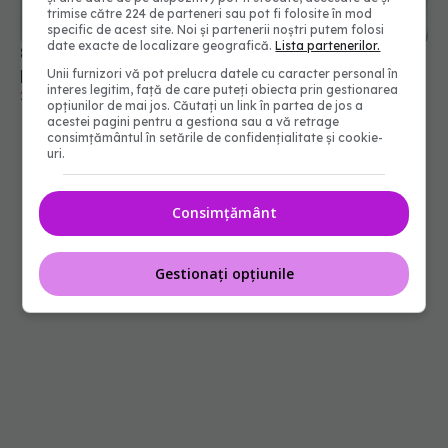
8 trucuri naturiste să tratezi durerea de dinți
trimise către 224 de parteneri sau pot fi folosite în mod
peste noapte. Sigur le ai în casă
specific de acest site. Noi și partenerii noștri putem folosi
22 sep 2023, 08:37
date exacte de localizare geografică.
Lista partenerilor.
Unii furnizori vă pot prelucra datele cu caracter personal în
interes legitim, față de care puteți obiecta prin gestionarea
opțiunilor de mai jos. Căutați un link în partea de jos a
acestei pagini pentru a gestiona sau a vă retrage
consimțământul în setările de confidențialitate și cookie-
uri.
Consimțământ
Gestionați opțiunile