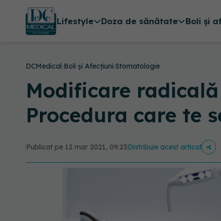
Lifestyle
Doza de sănătate
Boli și a
DCMedical
›
Boli și Afecțiuni
›
Stomatologie
Modificare radicală 
Procedura care te 
Publicat pe 12 mar 2021, 09:23
Distribuie acest articol