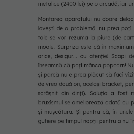
metalice (2400 lei) pe o arcadă, iar 
Montarea aparatului nu doare deloc.
lovești de o problemă: nu prea poți.
tale se vor rezuma la piure (de cart
moale. Surpriza este că în maximum p
orice, desigur… cu atenție! Scapi de
înseamnă că poți mânca popcorn! Nu d
și parcă nu e prea plăcut să faci vizit
de vreo două ori, același bracket, p
scrâșnit din dinți). Soluția a fos
bruxismul se ameliorează odată cu pu
și mușcătura. Și pentru că, în unele
gutiere pe timpul nopții pentru a nu ”m