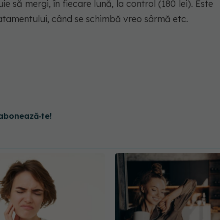
e să mergi, în fiecare lună, la control (180 lei). Este
ratamentului, când se schimbă vreo sârmă etc.
abonează‑te!