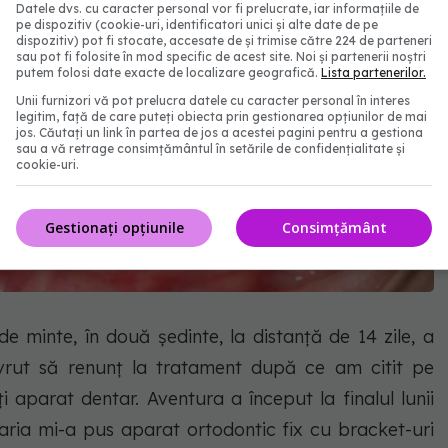
Datele dvs. cu caracter personal vor fi prelucrate, iar informațiile de
pe dispozitiv (cookie-uri, identificatori unici și alte date de pe
dispozitiv) pot fi stocate, accesate de și trimise către 224 de parteneri
sau pot fi folosite în mod specific de acest site. Noi și partenerii noștri
putem folosi date exacte de localizare geografică.
Lista partenerilor.
Unii furnizori vă pot prelucra datele cu caracter personal în interes
legitim, față de care puteți obiecta prin gestionarea opțiunilor de mai
jos. Căutați un link în partea de jos a acestei pagini pentru a gestiona
sau a vă retrage consimțământul în setările de confidențialitate și
cookie-uri.
Gestionați opțiunile
Consimțământ
 minte, în două ședinte, la distanță de 14 zile, a
 vrut să renunț la tratament după ce am citit pe
i aparat dentar. Aventura a început la finalul lunii
ria mi-a pus aparat ortodontic fix cu bracket-uri