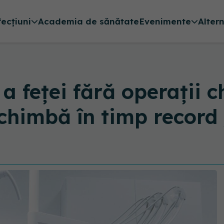
fecțiuni
Academia de sănătate
Evenimente
Alter
a feței fără operații c
schimbă în timp record