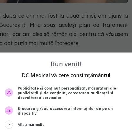
și după ce am mai fost la două clinici, am ajuns la
(București). Mi-a spus același plan de tratament
riori, dar am ales să rămân aici pentru că văzusem
-a dat puțin mai multă încredere.
Bun venit!
DC Medical vă cere consimțământul
Publicitate și conținut personalizat, măsurători ale
publicității și de conținut, cercetarea audienței și
dezvoltarea serviciilor
Stocarea și/sau accesarea informațiilor de pe un
dispozitiv
Aflați mai multe