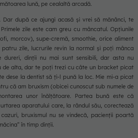
următoarea lună, pe cealaltă arcadă.
 Dar după ce ajungi acasă și vrei să mănânci, te
 Primele zile este cam greu cu mâncatul. Opțiunile
ofi, morcov), supe-cremă, smoothie, orice aliment
atru zile, lucrurile revin la normal și poți mânca
 dureri, dinții nu mai sunt sensibili, dar asta nu
e alta, dar te poți trezi cu câte un bracket picat
e dese la dentist să ți-l pună la loc. Mie mi-a picat
entru că am bruxism (obicei cunoscut sub numele de
t montarea unor înălțătoare. Partea bună este că
rtarea aparatului care, la rândul său, corectează
 cazuri, bruxismul nu se vindecă, pacienții poartă
ăcina” în timp dinții.