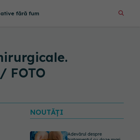
native fără fum
hirurgicale.
 / FOTO
Adevărul despre
tratamentul cu doze mari
de Vitamina D în cancerul
NOUTĂȚI
colorectal
06.08.2026, 08:06
Gabriela Cristea, manifest