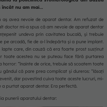
 încât nu am mai...
ă aș avea nevoie de aparat dentar. Am refuzat de
, alt doctor mi-a spus că am nevoie de aparat dentar
țepenit undeva prin cavitatea bucală, și trebuie
e pe arcadă, fie de a-l îndepărta și a pune implant.
 lapte care, din cauză că era foarte prost susținut
ar toate acestea nu se puteau face fără purtarea
 horror: ”înainte de orice, trebuie să scoatem toate
 gândul că pare prea complicat și dureros: ”lăsați
venit, dar povestind cuiva toate aceste lucruri, mi-
 a purtat aparat dentar. Era perfectă.
ia punerii aparatului dentar: