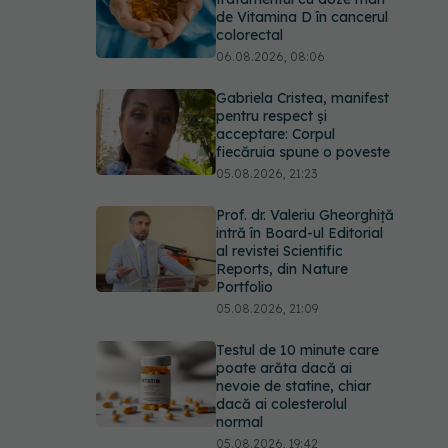
pentru respect și
acceptare: Corpul
fiecăruia spune o poveste
05.08.2026, 21:23
Prof. dr. Valeriu Gheorghiță
intră în Board-ul Editorial
al revistei Scientific
Reports, din Nature
Portfolio
05.08.2026, 21:09
Testul de 10 minute care
poate arăta dacă ai
nevoie de statine, chiar
dacă ai colesterolul
normal
05.08.2026, 19:42
Pepenele roșu sau cel
galben: care crește
glicemia mai repede.
Răspunsul unui medic
diabetolog