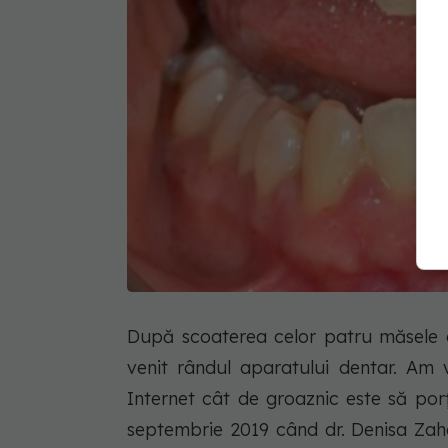
După scoaterea celor patru măsele de
venit rândul aparatului dentar. Am
Internet cât de groaznic este să porț
septembrie 2019 când dr. Denisa Zaha