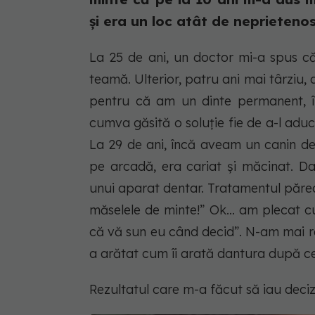
și era un loc atât de neprietenos
La 25 de ani, un doctor mi-a spus c
teamă. Ulterior, patru ani mai târziu
pentru că am un dinte permanent, în
cumva găsită o soluție fie de a-l aduc
La 29 de ani, încă aveam un canin de
pe arcadă, era cariat și măcinat. D
unui aparat dentar. Tratamentul părea
măselele de minte!” Ok… am plecat cu
că vă sun eu când decid”. N-am mai re
a arătat cum îi arată dantura după ce
Rezultatul care m-a făcut să iau deciz