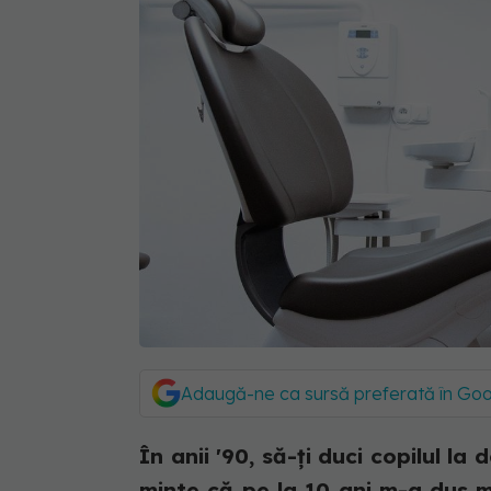
Adaugă-ne ca sursă preferată în Go
În anii '90, să-ți duci copilul la
minte că pe la 10 ani m-a dus m