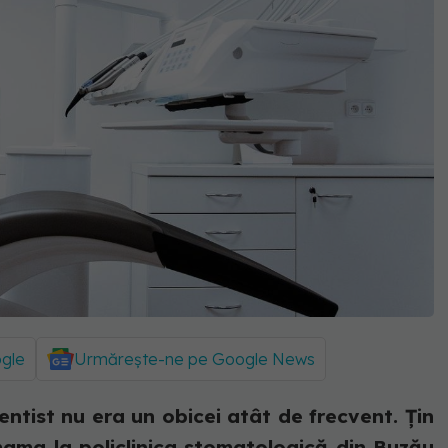
ogle
Urmărește-ne pe Google News
 dentist nu era un obicei atât de frecvent. Țin
ama la policlinica stomatologică din Buzău