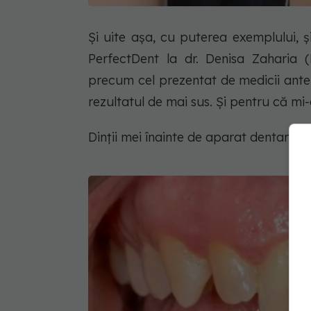
Și uite așa, cu puterea exemplului, 
PerfectDent la dr. Denisa Zaharia 
precum cel prezentat de medicii ante
rezultatul de mai sus. Și pentru că mi
Dinții mei înainte de aparat dentar: