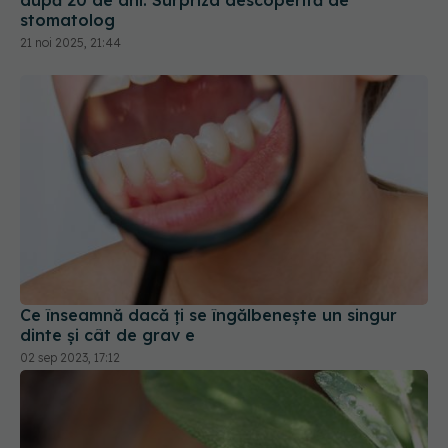
după 20 de ani. Surpriza descoperită de
stomatolog
21 noi 2025, 21:44
Ce înseamnă dacă ți se îngălbenește un singur
dinte și cât de grav e
02 sep 2023, 17:12