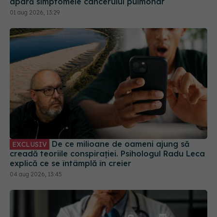
apară simptomele cancerului pulmonar
01 aug 2026, 13:29
De ce milioane de oameni ajung să
EXCLUSIV
creadă teoriile conspirației. Psihologul Radu Leca
explică ce se întâmplă în creier
04 aug 2026, 13:45