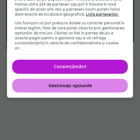
trimise către 224 de parteneri sau pot fi folosite în mod
specific de acest site. Noi și partenerii noștri putem folosi
date exacte de localizare geografică.
Lista partenerilor.
Unii furnizori vă pot prelucra datele cu caracter personal în
interes legitim, față de care puteți obiecta prin gestionarea
opțiunilor de mai jos. Căutați un link în partea de jos a
acestei pagini pentru a gestiona sau a vă retrage
consimțământul în setările de confidențialitate și cookie-
Pericolul tăcut care afectează milioane
EXCLUSIV
uri.
de oameni. De ce medicina nu poate vindeca
singurătatea
31 iul 2026, 21:20
Consimțământ
Gestionați opțiunile