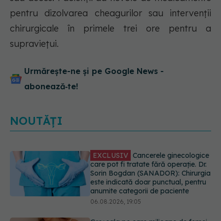
pentru dizolvarea cheagurilor sau intervenții
chirurgicale în primele trei ore pentru a
supraviețui.
Urmărește-ne și pe Google News -
abonează‑te!
EXCLUSIV
Cancerele ginecologice
care pot fi tratate fără operație. Dr.
Sorin Bogdan (SANADOR): Chirurgia
este indicată doar punctual, pentru
NOUTĂȚI
anumite categorii de paciente
06.08.2026, 19:05
Greșeala pe care milioane de femei
o fac când își cumpără sutien. Un
medic explică metoda corectă
06.08.2026, 18:08
Colebil și Panzcebil, blocate
temporar în farmacii. ANMDMR