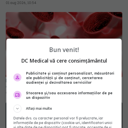
01 aug 2026, 10:54
Bun venit!
DC Medical vă cere consimțământul
Publicitate și conținut personalizat, măsurători
ale publicității și de conținut, cercetarea
Hemoglobina scăzută ar putea indica un risc cu
audienței și dezvoltarea serviciilor
66% mai mare de demență
02 aug 2026, 13:46
Stocarea și/sau accesarea informațiilor de pe
un dispozitiv
Aflați mai multe
Datele dvs. cu caracter personal vor fi prelucrate, iar
informațiile de pe dispozitiv (cookie-uri, identificatori unici
și alte date de pe dispozitiv) pot fi stocate, accesate de și