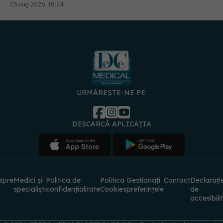
03 aug 2026, 18:24
URMĂREȘTE-NE PE:
DESCARCĂ APLICAȚIA
spre
Medici și
Politica de
Politica
Gestionați
Contact
Declarați
specialiști
confidențialitate
Cookies
preferințele
de
accesibili