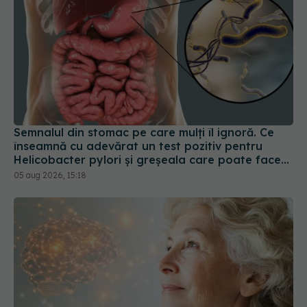
Semnalul din stomac pe care mulți îl ignoră. Ce
înseamnă cu adevărat un test pozitiv pentru
Helicobacter pylori și greșeala care poate face
tratamentul mult mai dificil
05 aug 2026, 15:18