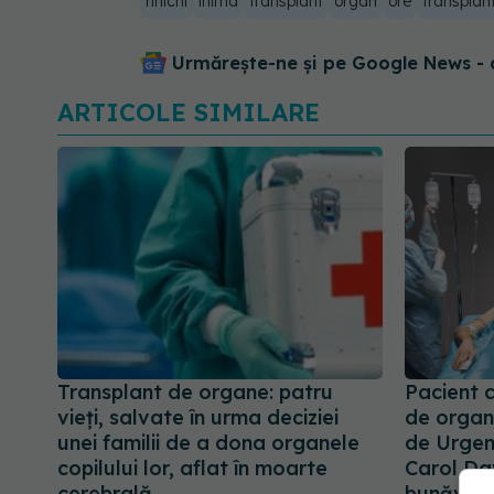
rinichi
inima
transplant
organ
ore
transplan
Urmărește-ne și pe Google News - 
ARTICOLE SIMILARE
Transplant de organe: patru
Pacient 
vieți, salvate în urma deciziei
de organe
unei familii de a dona organele
de Urgenţ
copilului lor, aflat în moarte
Carol Dav
cerebrală
bunăvoin