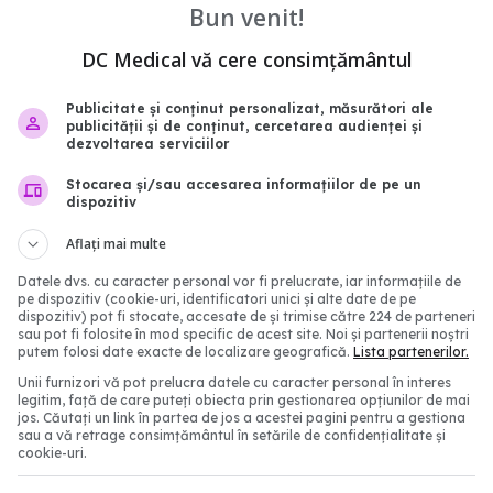
Bun venit!
 de organe
dublă
14:41
30 mai 2022, 17:01
DC Medical vă cere consimțământul
Publicitate și conținut personalizat, măsurători ale
publicității și de conținut, cercetarea audienței și
dezvoltarea serviciilor
Stocarea și/sau accesarea informațiilor de pe un
dispozitiv
Aflați mai multe
Datele dvs. cu caracter personal vor fi prelucrate, iar informațiile de
pe dispozitiv (cookie-uri, identificatori unici și alte date de pe
dispozitiv) pot fi stocate, accesate de și trimise către 224 de parteneri
sau pot fi folosite în mod specific de acest site. Noi și partenerii noștri
putem folosi date exacte de localizare geografică.
Lista partenerilor.
alizat primul transplant
Transplant reușit după 
in lume: pacienta
elicopterul care transpo
Unii furnizori vă pot prelucra datele cu caracter personal în interes
legitim, față de care puteți obiecta prin gestionarea opțiunilor de mai
normal prima dată după
s-a prăbușit, iar doctor
jos. Căutați un link în partea de jos a acestei pagini pentru a gestiona
ducea organul a căzut.
sau a vă retrage consimțământul în setările de confidențialitate și
cookie-uri.
DRAMATIC
3:39
09 noi 2020, 17:45