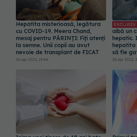
Hepatita misterioasă, legătura
EXCLUSIV
cu COVID-19. Meera Chand,
aibă un c
mesaj pentru PĂRINȚI: Fiți atenți
hepatic. 
la semne. Unii copii au avut
hepatita
nevoie de transplant de FICAT
să fie g
26 apr 2022, 19:44
28 apr 2022, 