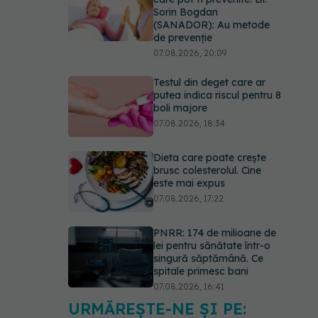
Sorin Bogdan
(SANADOR): Au metode
de prevenție
07.08.2026, 20:09
Testul din deget care ar
putea indica riscul pentru 8
boli majore
07.08.2026, 18:34
Dieta care poate crește
brusc colesterolul. Cine
este mai expus
07.08.2026, 17:22
PNRR: 174 de milioane de
lei pentru sănătate într-o
singură săptămână. Ce
spitale primesc bani
07.08.2026, 16:41
URMĂREȘTE-NE ȘI PE:
Ce spune culoarea ta