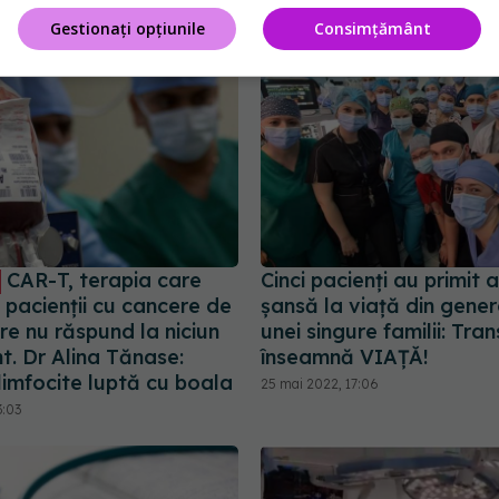
Gestionați opțiunile
Consimțământ
CAR-T, terapia care
Cinci pacienți au primit
 pacienții cu cancere de
șansă la viață din gene
e nu răspund la niciun
unei singure familii: Tra
t. Dr Alina Tănase:
înseamnă VIAȚĂ!
 limfocite luptă cu boala
25 mai 2022, 17:06
3:03