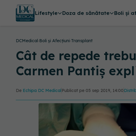
Lifestyle
Doza de sănătate
Boli și a
DCMedical
›
Boli și Afecțiuni
›
Transplant
Cât de repede trebu
Carmen Pantiș expl
De
Echipa DC Medical
Publicat pe 05 sep 2019, 14:00
Distri