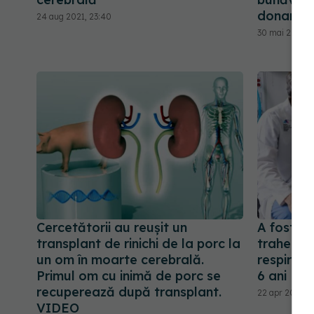
donarea
24 aug 2021, 23:40
30 mai 2024, 
Cercetătorii au reușit un
A fost re
transplant de rinichi de la porc la
traheal d
un om în moarte cerebrală.
respiră 
Primul om cu inimă de porc se
6 ani
recuperează după transplant.
22 apr 2021, 1
VIDEO