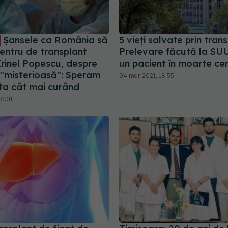
Șansele ca România să
5 vieți salvate prin trans
entru de transplant
Prelevare făcută la SU
Irinel Popescu, despre
un pacient în moarte ce
 "misterioasă": Speram
04 mar 2021, 18:55
ata cât mai curând
20:01