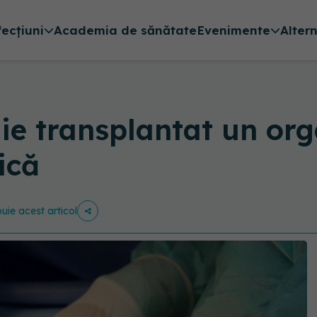
fecțiuni
Academia de sănătate
Evenimente
Alter
ie transplantat un org
ică
buie acest articol