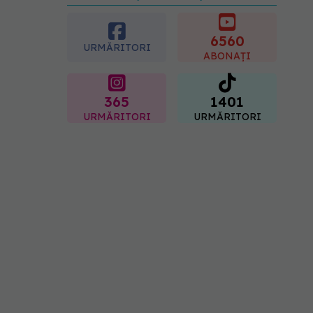
preferată despre vârsta
pe care o ai. Care este
"codul cromatic" al
6560
URMĂRITORI
generațiilor
ABONAȚI
07.08.2026, 21:29
365
1401
URMĂRITORI
URMĂRITORI