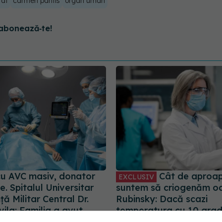
tat
carmen pantis
organ uman
abonează‑te!
cu AVC masiv, donator
Cât de aproa
EXCLUSIV
. Spitalul Universitar
suntem să criogenăm oa
ă Militar Central Dr.
Rubinsky: Dacă scazi
ila: Familia a avut
temperatura cu 10 grad
ța de a accepta
prelungești viața cu pe