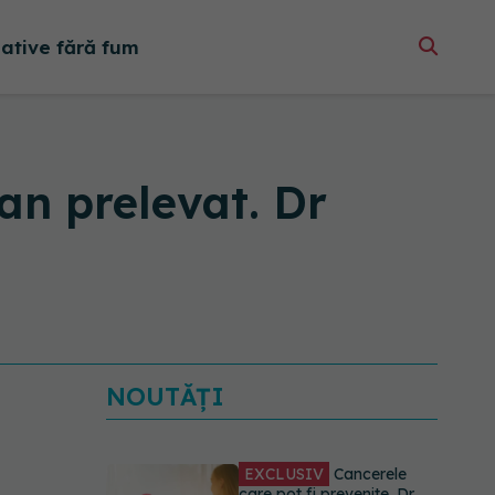
native fără fum
an prelevat. Dr
NOUTĂȚI
EXCLUSIV
Cancerele
care pot fi prevenite. Dr.