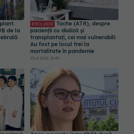
plant.
Tache (ATR), despre
EXCLUSIV
UB de la
pacienții cu dializă și
rebrală
transplantați, cei mai vulnerabili:
Au fost pe locul trei la
mortalitate în pandemie
23 iul 2022, 15:45