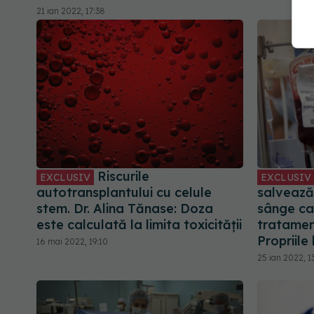
21 ian 2022, 17:38
Riscurile
EXCLUSIV
EXCLUSIV
autotransplantului cu celule
salvează
stem. Dr. Alina Tănase: Doza
sânge car
este calculată la limita toxicității
tratamen
Propriile
16 mai 2022, 19:10
25 ian 2022, 1