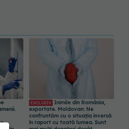
pe
Inimile din România,
EXCLUSIV
menii.
exportate. Moldovan: Ne
confruntăm cu o situația inversă
e,
în raport cu toată lumea. Sunt
rioada
mai mulți donatori decât