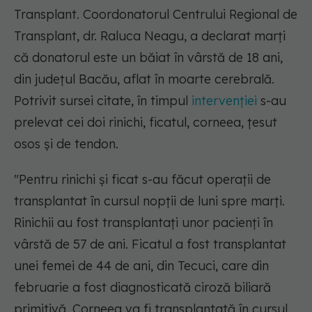
Transplant. Coordonatorul Centrului Regional de
Transplant, dr. Raluca Neagu, a declarat marţi
că donatorul este un băiat în vârstă de 18 ani,
din judeţul Bacău, aflat în moarte cerebrală.
Potrivit sursei citate, în timpul
intervenţiei
s-au
prelevat cei doi rinichi, ficatul, corneea, ţesut
osos şi de tendon.
"Pentru rinichi şi ficat s-au făcut operaţii de
transplantat în cursul nopţii de luni spre marţi.
Rinichii au fost transplantaţi unor pacienţi în
vârstă de 57 de ani. Ficatul a fost transplantat
unei femei de 44 de ani, din Tecuci, care din
februarie a fost diagnosticată ciroză biliară
primitivă. Corneea va fi transplantată în cursul