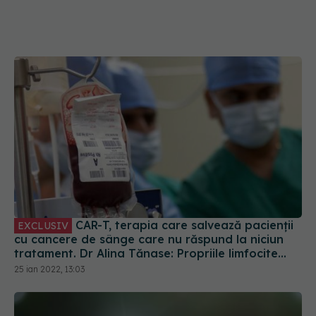
CAR-T, terapia care salvează pacienții
EXCLUSIV
cu cancere de sânge care nu răspund la niciun
tratament. Dr Alina Tănase: Propriile limfocite
luptă cu boala
25 ian 2022, 13:03