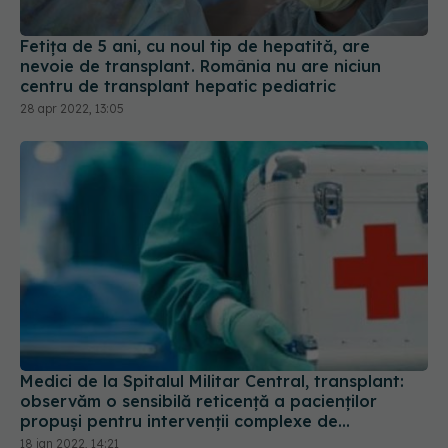
Fetița de 5 ani, cu noul tip de hepatită, are
nevoie de transplant. România nu are niciun
centru de transplant hepatic pediatric
28 apr 2022, 13:05
Medici de la Spitalul Militar Central, transplant:
observăm o sensibilă reticență a pacienților
propuși pentru intervenții complexe de
reconstrucție artroplastică
18 ian 2022, 14:21