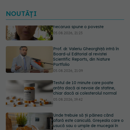
NOUTĂȚI
Prof. dr. Valeriu Gheorghiță intră în
Board-ul Editorial al revistei
Scientific Reports, din Nature
Portfolio
05.08.2026, 21:09
Testul de 10 minute care poate
arăta dacă ai nevoie de statine,
chiar dacă ai colesterolul normal
05.08.2026, 19:42
Unde trebuie să ții pâinea când
afară este caniculă. Greșeala care o
usucă sau o umple de mucegai în
doar câteva zile
05.08.2026, 18:33