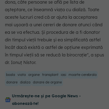
dona, câte persoane se află pe lista de
aşteptare, ce înseamnă viaţa cu dializă. Toate
aceste lucruri cred că ar ajuta la acceptarea
mai uşoară a unei cereri de donare atunci când
ea se va efectua. Şi procedura de a fi donator
din timpul vieţii trebuie şi ea simplificată astfel
încât dacă există o astfel de opţiune exprimată
în timpul vieţii să se reducă la birocraţie"
, a spus
dr. Ionuţ Nistor.
boala
viata
organe
transplant
iasi
moarte cerebrala
donare
dializa
donare de organe
Urmărește-ne și pe Google News -
abonează‑te!