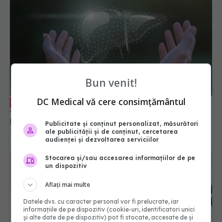
Bun venit!
DC Medical vă cere consimțământul
Liste lungi de așteptare pentru
EXCLUSIV
transplantul hepatic. Dr. Speranța Iacob:
Mortalitatea e cea mai mare
Publicitate și conținut personalizat, măsurători
ale publicității și de conținut, cercetarea
29 mai 2024, 11:46
audienței și dezvoltarea serviciilor
Stocarea și/sau accesarea informațiilor de pe
un dispozitiv
Aflați mai multe
Datele dvs. cu caracter personal vor fi prelucrate, iar
informațiile de pe dispozitiv (cookie-uri, identificatori unici
și alte date de pe dispozitiv) pot fi stocate, accesate de și