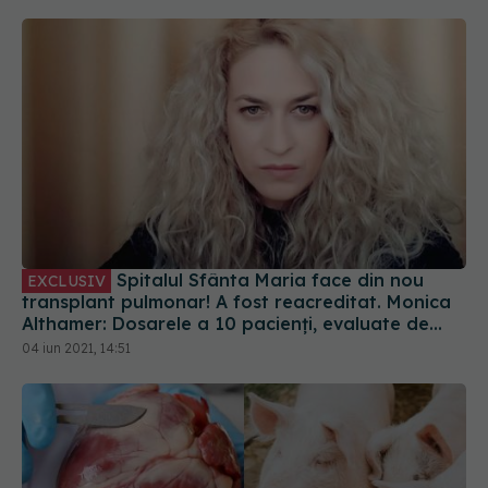
Spitalul Sfânta Maria face din nou
EXCLUSIV
transplant pulmonar! A fost reacreditat. Monica
Althamer: Dosarele a 10 pacienți, evaluate de
italieni
04 iun 2021, 14:51