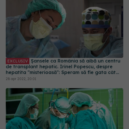
Șansele ca România să aibă un centru
EXCLUSIV
de transplant hepatic. Irinel Popescu, despre
hepatita "misterioasă": Speram să fie gata cât
mai curând
28 apr 2022, 20:01