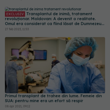
Transplantul de inimă, tratament
EXCLUSIV
revoluționar. Moldovan: A devenit o realitate.
Omul era considerat ca fiind lăsat de Dumnezeu
pe pământ fără piese de schimb
27 feb 2023, 11:53
Primul transplant de trahee din lume. Femeie din
SUA: pentru mine era un efort să respir
08 apr 2021, 09:12