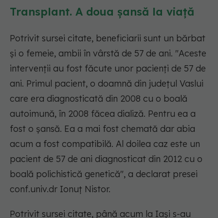
Transplant. A doua șansă la viață
Potrivit sursei citate, beneficiarii sunt un bărbat
şi o femeie, ambii în vârstă de 57 de ani.
"Aceste
intervenţii au fost făcute unor pacienţi de 57 de
ani. Primul pacient, o doamnă din judeţul Vaslui
care era diagnosticată din 2008 cu o boală
autoimună, în 2008 făcea dializă. Pentru ea a
fost o şansă. Ea a mai fost chemată dar abia
acum a fost compatibilă. Al doilea caz este un
pacient de 57 de ani diagnosticat din 2012 cu o
boală polichistică genetică"
, a declarat presei
conf.univ.dr Ionuţ Nistor.
Potrivit sursei citate, până acum la Iaşi s-au