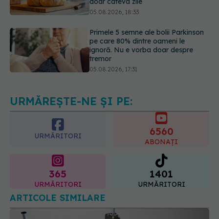
Primele 5 semne ale bolii Parkinson
pe care 80% dintre oameni le
ignoră. Nu e vorba doar despre
tremor
05.08.2026, 17:31
Gabriela Cristea, manifest pentru
respect și acceptare: Corpul
fiecăruia spune o poveste
05.08.2026, 21:23
URMĂREȘTE-NE ȘI PE:
6560
URMĂRITORI
ABONAȚI
365
1401
URMĂRITORI
URMĂRITORI
ARTICOLE SIMILARE