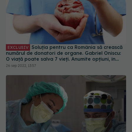
Soluția pentru ca România să crească
EXCLUSIV
numărul de donatori de organe. Gabriel Oniscu:
O viață poate salva 7 vieți. Anumite opțiuni, în
România, nu sunt dezvoltate deloc
26 sep 2022, 13:57