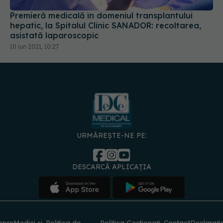
Premieră medicală în domeniul transplantului
hepatic, la Spitalul Clinic SANADOR: recoltarea,
asistată laparoscopic
10 iun 2021, 10:27
URMĂREȘTE-NE PE:
DESCARCĂ APLICAȚIA
spre
Medici și
Politica de
Politica
Gestionați
Contact
Declarați