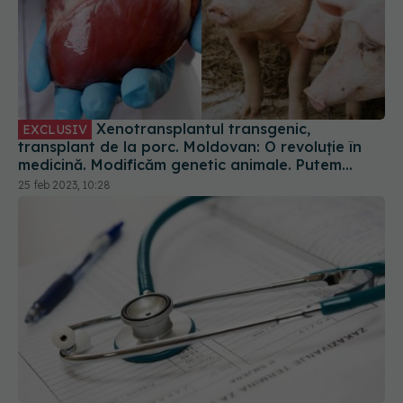
Xenotransplantul transgenic,
EXCLUSIV
transplant de la porc. Moldovan: O revoluție în
medicină. Modificăm genetic animale. Putem
construi organe în animale
25 feb 2023, 10:28