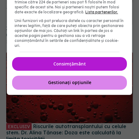
trimise către 224 de parteneri sau pot fi folosite în mod
specific de acest site. Noi și partenerii noștri putem folosi
date exacte de localizare geografică.
Lista partenerilor.
Unii furnizori vă pot prelucra datele cu caracter personal în
interes legitim, față de care puteți obiecta prin gestionarea
3 oameni au primit a doua șansă la viață în urma
opțiunilor de mai jos. Căutați un link în partea de jos a
unui transplant la Baia Mare
acestei pagini pentru a gestiona sau a vă retrage
consimțământul în setările de confidențialitate și cookie-
20 sep 2021, 16:45
uri.
Consimțământ
Gestionați opțiunile
Riscurile autotransplantului cu celule
EXCLUSIV
stem. Dr. Alina Tănase: Doza este calculată la
limita toxicității