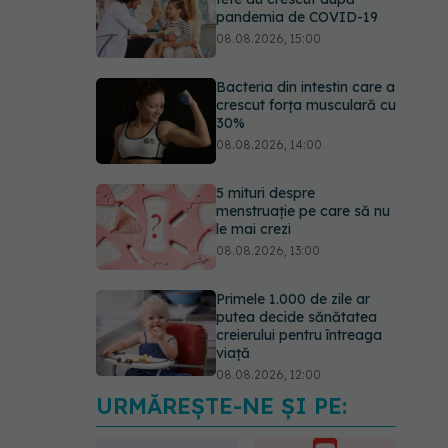
pandemia de COVID-19
08.08.2026, 15:00
Bacteria din intestin care a
crescut forța musculară cu
30%
08.08.2026, 14:00
5 mituri despre
menstruație pe care să nu
le mai crezi
08.08.2026, 13:00
Primele 1.000 de zile ar
putea decide sănătatea
creierului pentru întreaga
viață
08.08.2026, 12:00
URMĂREȘTE-NE ȘI PE:
Trucul simplu care face
pepenele verde mult mai