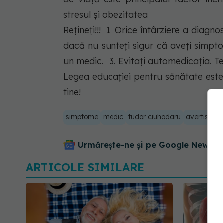
stresul și obezitatea
Rețineți!!! 1. Orice întârziere a diagno
dacă nu sunteţi sigur că aveţi simpto
un medic. 3. Evitaţi automedicaţia. Te
Legea educației pentru sănătate este 
tine!
simptome
medic
tudor ciuhodaru
avertismen
Urmărește-ne și pe Google News - 
ARTICOLE SIMILARE