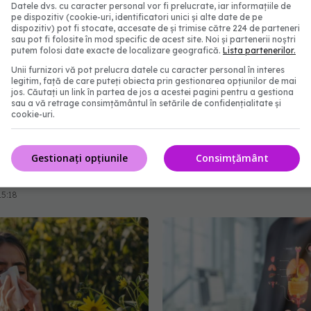
Datele dvs. cu caracter personal vor fi prelucrate, iar informațiile de
pe dispozitiv (cookie-uri, identificatori unici și alte date de pe
dispozitiv) pot fi stocate, accesate de și trimise către 224 de parteneri
sau pot fi folosite în mod specific de acest site. Noi și partenerii noștri
putem folosi date exacte de localizare geografică.
Lista partenerilor.
Unii furnizori vă pot prelucra datele cu caracter personal în interes
legitim, față de care puteți obiecta prin gestionarea opțiunilor de mai
jos. Căutați un link în partea de jos a acestei pagini pentru a gestiona
 din stomac pe care
7 lucruri pe care să nu i 
sau a vă retrage consimțământul în setările de confidențialitate și
ignoră. Ce înseamnă cu
unei persoane aflate în d
cookie-uri.
un test pozitiv pentru
Frazele care pot răni făr
ter pylori și greșeala
dai seama
Gestionați opțiunile
Consimțământ
te face tratamentul
01 aug 2026, 09:02
ificil
15:18