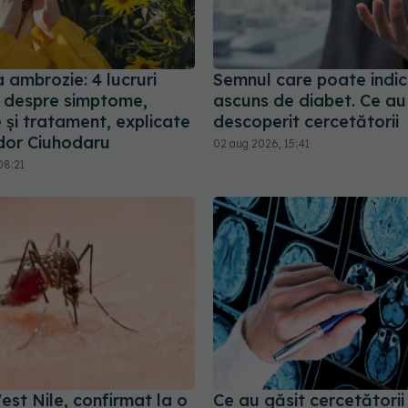
a ambrozie: 4 lucruri
Semnul care poate indic
e despre simptome,
ascuns de diabet. Ce au
 și tratament, explicate
descoperit cercetătorii
udor Ciuhodaru
02 aug 2026, 15:41
08:21
est Nile, confirmat la o
Ce au găsit cercetătorii 