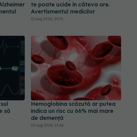
 Alzheimer
te poate ucide în câteva ore.
mentul
Avertismentul medicilor
01 aug 2026, 20:51
sul
Hemoglobina scăzută ar putea
e să
indica un risc cu 66% mai mare
de demență
02 aug 2026, 13:46