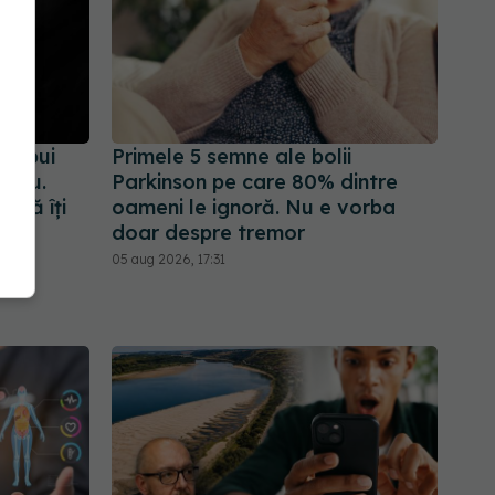
le spui
Primele 5 semne ale bolii
oliu.
Parkinson pe care 80% dintre
ă să îți
oameni le ignoră. Nu e vorba
doar despre tremor
05 aug 2026, 17:31