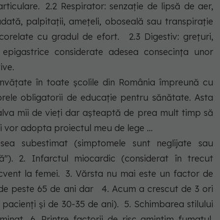
articulare. 2.2 Respirator: senzaţie de lipsă de aer,
dată, palpitaţii, ameţeli, oboseală sau transpiraţie
relate cu gradul de efort. 2.3 Digestiv: greţuri,
i epigastrice considerate adesea consecinţa unor
ive.
 învăţate în toate şcolile din România împreună cu
orele obligatorii de educație pentru sănătate. Asta
va mii de vieţi dar aşteaptă de prea mult timp să
 vor adopta proiectul meu de lege ...
esea subestimat (simptomele sunt neglijate sau
ă"). 2. Infarctul miocardic (considerat în trecut
ecvent la femei. 3. Vărsta nu mai este un factor de
r de peste 65 de ani dar 4. Acum a crescut de 3 ori
 pacienți și de 30-35 de ani). 5. Schimbarea stilului
iminat. 6. Printre factorii de risc amintim fumatul,