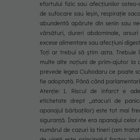
efortului fizic sau afecţiunilor osteo-
de sufocare sau leşin, respiraţie saca
abundentă apărute din senin sau neco
vărsături, dureri abdominale, arsur
excese alimentare sau afecţiuni digest
Toți ar trebui să știm asta. Trebuie
multe alte noţiuni de prim-ajutor la 
prevede legea Ciuhodaru ce poate sal
fie adoptată. Până când parlamentarii
Atenție: 1. Riscul de infarct e ad
etichetate drept ,,atacuri de panic
apanajul bărbaților) este tot mai fr
siguranță. Înainte era apanajul celo
numărul de cazuri la tineri (am tratat
de viață este principalul factor incr