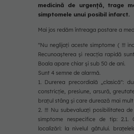
medicină de urgență, trage m
simptomele unui posibil infarct.
Mai jos redăm întreaga postare a medi
"Nu neglijaţi aceste simptome ( !!! inc
Recunoașterea și reacția rapidă sunt
Boala apare chiar și sub 50 de ani.
Sunt 4 semne de alarmă.
1. Durerea precordială ,,clasică": d
constricţie, presiune, arsură, greutat
braţul stâng şi care durează mai mult
2. !!! Nu subevaluaţi posibilitatea 
simptome nespecifice de tip: 2.1. 
localizări: la nivelul gâtului. braţ