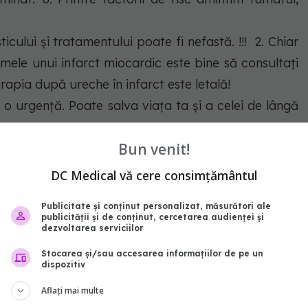
sticului şi tratamentului poate fi nefastă. !!! 2. Chiar
mele unui infarct miocardic este bine să consultaţi
rapia după ureche în infarct este letală!
o urgență. Poate salva viața ta și a celei de lângă
Bun venit!
t
facebook
postare
alarma
DC Medical vă cere consimțământul
abonează‑te!
Publicitate și conținut personalizat, măsurători ale
publicității și de conținut, cercetarea audienței și
dezvoltarea serviciilor
Stocarea și/sau accesarea informațiilor de pe un
dispozitiv
Aflați mai multe