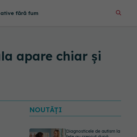
native fără fum
a apare chiar și
NOUTĂȚI
Diagnosticele de autism la
fete au crescut după