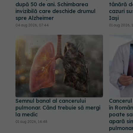
după 50 de ani. Schimbarea
tânără d
invizibilă care deschide drumul
cazuri su
spre Alzheimer
Iași
04 aug 2026, 07:44
01 aug 2026, 
Semnul banal al cancerului
Cancerul
pulmonar. Când trebuie să mergi
în Români
la medic
poate sal
apară si
01 aug 2026, 14:48
pulmona