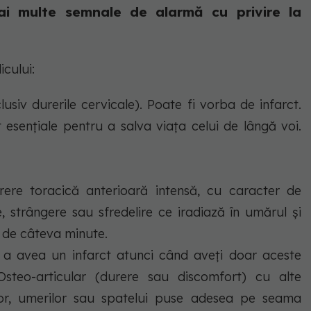
ai multe semnale de alarmă cu privire la
cului:
lusiv durerile cervicale). Poate fi vorba de infarct.
 esențiale pentru a salva viața celui de lângă voi.
urere toracică anterioară intensă, cu caracter de
e, strângere sau sfredelire ce iradiază în umărul şi
 de câteva minute.
de a avea un infarct atunci când aveţi doar aceste
Osteo-articular (durere sau discomfort) cu alte
elelor, umerilor sau spatelui puse adesea pe seama