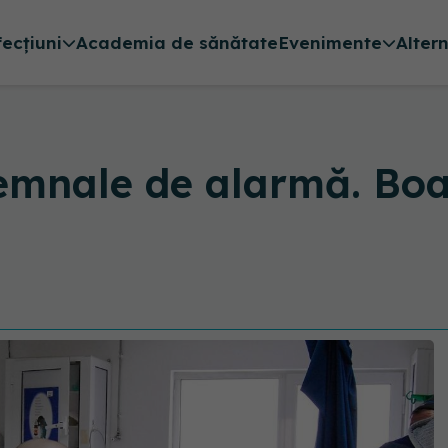
fecțiuni
Academia de sănătate
Evenimente
Alter
emnale de alarmă. Boal