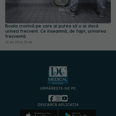
Boala cronică pe care ai putea să o ai dacă
urinezi frecvent. Ce înseamnă, de fapt, urinarea
frecventă
25 ian 2024, 15:46
URMĂREȘTE-NE PE:
DESCARCĂ APLICAȚIA
spre
Medici și
Politica de
Politica
Gestionați
Contact
Declarați