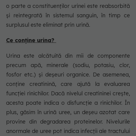
o parte a constituenților urinei este reabsorbită
și reintegrată în sistemul sanguin, în timp ce
surplusul este eliminat prin urină.
Ce conține urina?
Urina este alcătuită din mii de componente
precum apă, minerale (sodiu, potasiu, clor,
fosfor etc.) și deșeuri organice. De asemenea,
conține creatinină, care ajută la evaluarea
funcției rinichilor. Dacă nivelul creatininei crește,
acesta poate indica o disfuncție a rinichilor. În
plus, găsim în urină uree, un deșeu azotat care
provine din degradarea proteinelor. Nivelurile
anormale de uree pot indica infecții ale tractului