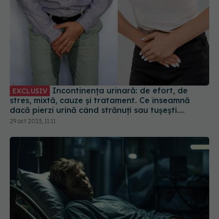
Incontinența urinară: de efort, de
EXCLUSIV
stres, mixtă, cauze și tratament. Ce înseamnă
dacă pierzi urină când strănuți sau tușești.
Pârlițeanu: E ca la paharul plin în care mai arunci
29 oct 2023, 11:11
un bănuț