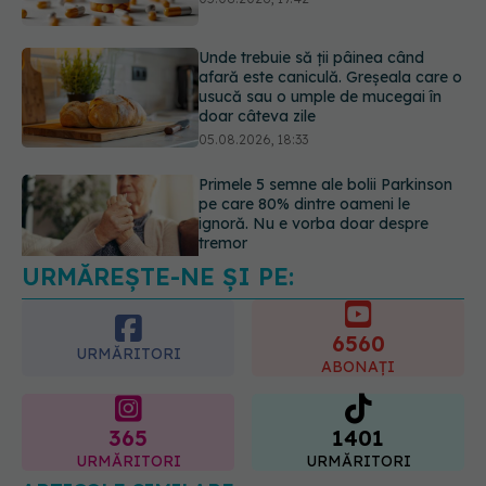
doar câteva zile
05.08.2026, 18:33
Primele 5 semne ale bolii Parkinson
pe care 80% dintre oameni le
ignoră. Nu e vorba doar despre
tremor
05.08.2026, 17:31
URMĂREȘTE-NE ȘI PE:
Gabriela Cristea, manifest pentru
respect și acceptare: Corpul
fiecăruia spune o poveste
6560
05.08.2026, 21:23
URMĂRITORI
ABONAȚI
365
1401
URMĂRITORI
URMĂRITORI
ARTICOLE SIMILARE