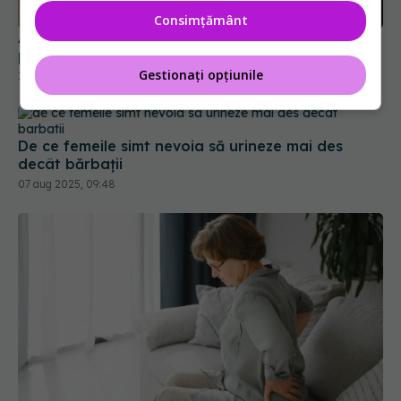
12 feb 2024, 23:42
Consimțământ
Gestionați opțiunile
De ce femeile simt nevoia să urineze mai des
decât bărbații
07 aug 2025, 09:48
Afecțiunea agravată de sezonul rece. Pune viața
în pericol dacă se extinde la rinichi