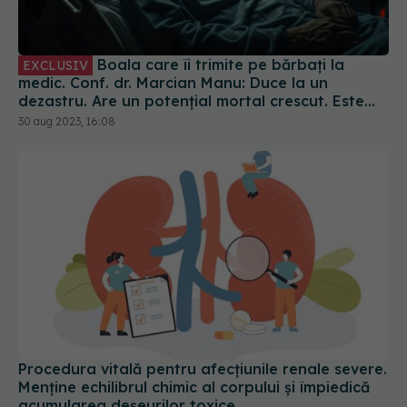
Boala care îi trimite pe bărbați la
EXCLUSIV
medic. Conf. dr. Marcian Manu: Duce la un
dezastru. Are un potențial mortal crescut. Este
zgomotoasă și violentă
30 aug 2023, 16:08
Procedura vitală pentru afecțiunile renale severe.
Menține echilibrul chimic al corpului și împiedică
acumularea deșeurilor toxice
12 oct 2023, 10:35