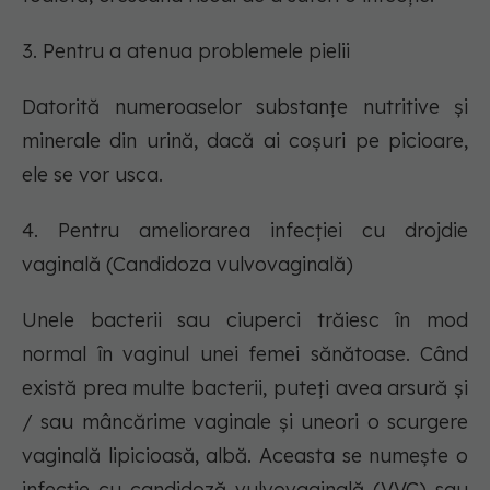
3. Pentru a atenua problemele pielii
Datorită numeroaselor substanțe nutritive și
minerale din urină, dacă ai coșuri pe picioare,
ele se vor usca.
4. Pentru ameliorarea infecției cu drojdie
vaginală (Candidoza vulvovaginală)
Unele bacterii sau ciuperci trăiesc în mod
normal în vaginul unei femei sănătoase. Când
există prea multe bacterii, puteți avea arsură și
/ sau mâncărime vaginale și uneori o scurgere
vaginală lipicioasă, albă. Aceasta se numește o
infecție cu candidoză vulvovaginală (VVC) sau