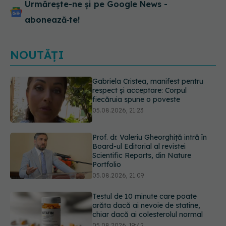
Urmărește-ne și pe Google News -
abonează‑te!
NOUTĂȚI
Prof. dr. Valeriu Gheorghiță intră în
Board-ul Editorial al revistei
Scientific Reports, din Nature
Portfolio
05.08.2026, 21:09
Testul de 10 minute care poate
arăta dacă ai nevoie de statine,
chiar dacă ai colesterolul normal
05.08.2026, 19:42
Unde trebuie să ții pâinea când
afară este caniculă. Greșeala care o
usucă sau o umple de mucegai în