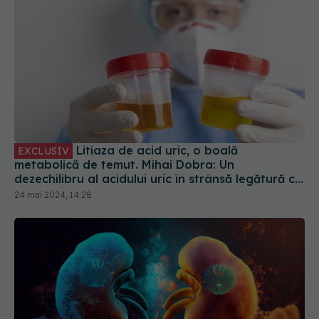
Litiaza de acid uric, o boală
EXCLUSIV
metabolică de temut. Mihai Dobra: Un
dezechilibru al acidului uric în strânsă legătură cu
guta
24 mai 2024, 14:28