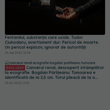
Fentanilul, substanța care ucide. Tudor
Ciuhodaru, avertisment dur: Pericol de moarte.
Un pericol exploziv, ignorat de autorități
26 sep 2023, 21:06
Cancerul renal, descoperit întâmplător
EXCLUSIV
la ecografie. Bogdan Pârlițeanu: Tumoarea e
identificată de la 2,5 cm. Totul pleacă de la o
ecografie. Măcar o dată pe an să faceți
25 oct 2023, 11:55
ecografie de abdomen total