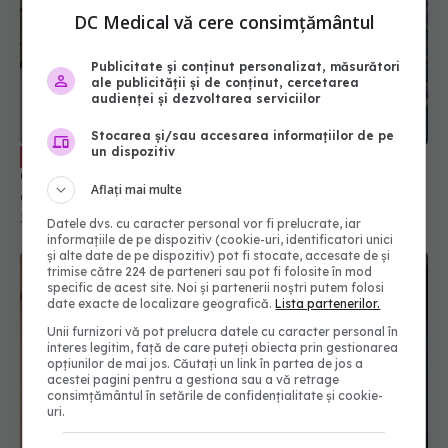
DC Medical vă cere consimțământul
Publicitate și conținut personalizat, măsurători
Boala pe care ar fi avut-o Ceaușescu.
ale publicității și de conținut, cercetarea
EXCLUSIV
audienței și dezvoltarea serviciilor
Conf. dr. Marcian Manu: 80% din cancere se
dezvoltă în această zonă. Este deosebit de
Stocarea și/sau accesarea informațiilor de pe
importantă
30 aug 2023, 12:00
un dispozitiv
Aflați mai multe
Datele dvs. cu caracter personal vor fi prelucrate, iar
informațiile de pe dispozitiv (cookie-uri, identificatori unici
și alte date de pe dispozitiv) pot fi stocate, accesate de și
trimise către 224 de parteneri sau pot fi folosite în mod
specific de acest site. Noi și partenerii noștri putem folosi
date exacte de localizare geografică.
Lista partenerilor.
Unii furnizori vă pot prelucra datele cu caracter personal în
interes legitim, față de care puteți obiecta prin gestionarea
opțiunilor de mai jos. Căutați un link în partea de jos a
acestei pagini pentru a gestiona sau a vă retrage
consimțământul în setările de confidențialitate și cookie-
uri.
Afecțiunea pe care o poți dezvolta dacă urinezi
prea des. Este dureroasă și frecvent întâlnită