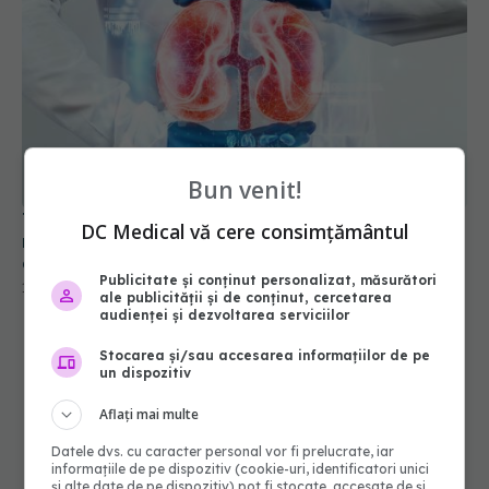
Tratamentul pentru cancerul renal care crește
Bun venit!
rata de supraviețuire. Are efecte în stadiile
avansate ale bolii
DC Medical vă cere consimțământul
13 mai 2024, 15:41
Publicitate și conținut personalizat, măsurători
ale publicității și de conținut, cercetarea
audienței și dezvoltarea serviciilor
Stocarea și/sau accesarea informațiilor de pe
un dispozitiv
Aflați mai multe
Datele dvs. cu caracter personal vor fi prelucrate, iar
informațiile de pe dispozitiv (cookie-uri, identificatori unici
și alte date de pe dispozitiv) pot fi stocate, accesate de și