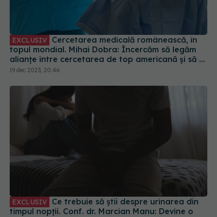
Cercetarea medicală românească, în
EXCLUSIV
topul mondial. Mihai Dobra: Încercăm să legăm
alianțe între cercetarea de top americană și să o
îmbinăm pe cea românească
19 dec 2023, 20:46
Ce trebuie să știi despre urinarea din
EXCLUSIV
timpul nopții. Conf. dr. Marcian Manu: Devine o
mare problemă. Depinde și de cât doarme și
când doarme omul
10 sep 2023, 21:27