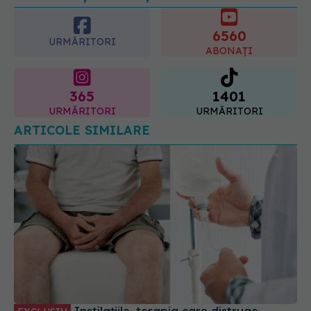
6560
09.08.2026, 21:00
URMĂRITORI
ABONAȚI
365
1401
URMĂRITORI
URMĂRITORI
ARTICOLE SIMILARE
Instilațiile, terapia care distruge
EXCLUSIV
celulele canceroase. Bogdan Pârlițeanu: Se fac în
ambulator și durează 45min - 1h. Reduc