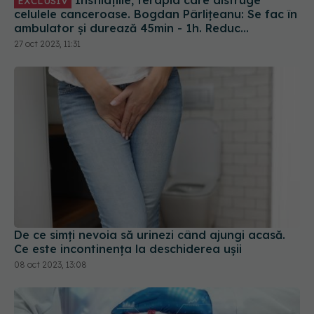
recidivele, pentru că asta e parșivitatea acestui
27 oct 2023, 11:31
tip de cancer
De ce simți nevoia să urinezi când ajungi acasă.
Ce este incontinența la deschiderea ușii
08 oct 2023, 13:08