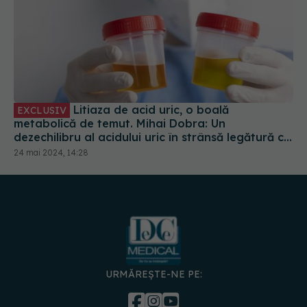
Litiaza de acid uric, o boală
EXCLUSIV
metabolică de temut. Mihai Dobra: Un
dezechilibru al acidului uric în strânsă legătură cu
guta
24 mai 2024, 14:28
URMĂREȘTE-NE PE:
DESCARCĂ APLICAȚIA