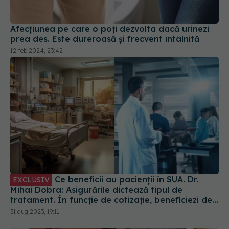
Afecțiunea pe care o poți dezvolta dacă urinezi
prea des. Este dureroasă și frecvent întâlnită
12 feb 2024, 23:42
Ce beneficii au pacienții în SUA. Dr.
EXCLUSIV
Mihai Dobra: Asigurările dictează tipul de
tratament. În funcție de cotizație, beneficiezi de
tratament. Cam așa stau lucrurile
31 aug 2023, 19:11