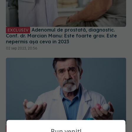
Adenomul de prostată, diagnostic.
EXCLUSIV
Conf. dr. Marcian Manu: Este foarte grav. Este
nepermis așa ceva în 2023
02 sep 2023, 20:56
Testul care îți arată dacă ai prostatită.
EXCLUSIV
Bun venit!