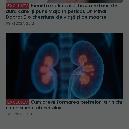
Pionefroza litiazică, boala extrem de
EXCLUSIV
dură care îți pune viața în pericol. Dr. Mihai
Dobra: E o chestiune de viață și de moarte
08 iul 2024, 20:11
Cum previi formarea pietrelor la rinichi
EXCLUSIV
cu un simplu obicei zilnic
29 iul 2025, 13:31