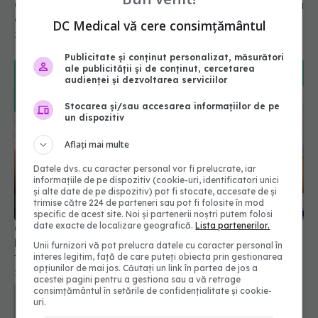
Conf. dr. Marcian Manu: Este un lucru neplăcut, nu
o face multă lume, dar este soluția
DC Medical vă cere consimțământul
30 aug 2023, 18:03
Publicitate și conținut personalizat, măsurători
ale publicității și de conținut, cercetarea
audienței și dezvoltarea serviciilor
Stocarea și/sau accesarea informațiilor de pe
un dispozitiv
Aflați mai multe
Datele dvs. cu caracter personal vor fi prelucrate, iar
informațiile de pe dispozitiv (cookie-uri, identificatori unici
și alte date de pe dispozitiv) pot fi stocate, accesate de și
trimise către 224 de parteneri sau pot fi folosite în mod
specific de acest site. Noi și partenerii noștri putem folosi
date exacte de localizare geografică.
Lista partenerilor.
Cancerul de prostată, diagnostic revoluționar. Dr.
Michael Ahmadi, conducătorul tehnologiei de
Unii furnizori vă pot prelucra datele cu caracter personal în
fuziune RMN: Terapie fără efecte secundare
interes legitim, față de care puteți obiecta prin gestionarea
opțiunilor de mai jos. Căutați un link în partea de jos a
22 ian 2024, 12:03
acestei pagini pentru a gestiona sau a vă retrage
consimțământul în setările de confidențialitate și cookie-
uri.