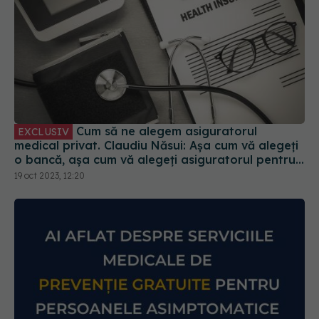
Cum să ne alegem asiguratorul
EXCLUSIV
medical privat. Claudiu Năsui: Așa cum vă alegeți
o bancă, așa cum vă alegeți asiguratorul pentru
mașină
19 oct 2023, 12:20