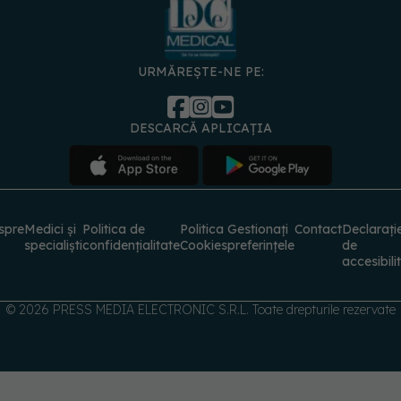
URMĂREȘTE-NE PE:
DESCARCĂ APLICAȚIA
spre
Medici și
Politica de
Politica
Gestionați
Contact
Declarați
specialiști
confidențialitate
Cookies
preferințele
de
accesibili
© 2026 PRESS MEDIA ELECTRONIC S.R.L. Toate drepturile rezervate