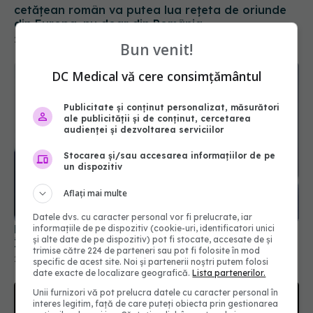
cetăţean român va putea lua reţeta de oriunde
din Europa, nu doar din România
20 iul 2024, 09:37
Bun venit!
DC Medical vă cere consimțământul
Publicitate și conținut personalizat, măsurători
ale publicității și de conținut, cercetarea
audienței și dezvoltarea serviciilor
Stocarea și/sau accesarea informațiilor de pe
un dispozitiv
Aflați mai multe
Datele dvs. cu caracter personal vor fi prelucrate, iar
Bani pentru pacienții cu cancer. Cine îi primește.
informațiile de pe dispozitiv (cookie-uri, identificatori unici
și alte date de pe dispozitiv) pot fi stocate, accesate de și
Înscrie-te aici!
trimise către 224 de parteneri sau pot fi folosite în mod
24 iul 2025, 10:07
specific de acest site. Noi și partenerii noștri putem folosi
date exacte de localizare geografică.
Lista partenerilor.
Unii furnizori vă pot prelucra datele cu caracter personal în
interes legitim, față de care puteți obiecta prin gestionarea