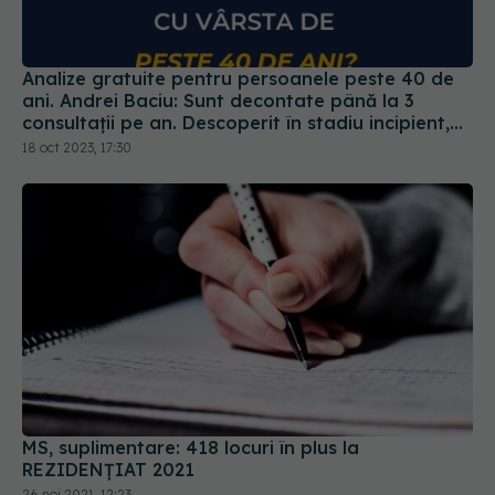
Analize gratuite pentru persoanele peste 40 de
ani. Andrei Baciu: Sunt decontate până la 3
consultații pe an. Descoperit în stadiu incipient,
cancerul poate fi tratat
18 oct 2023, 17:30
MS, suplimentare: 418 locuri în plus la
REZIDENȚIAT 2021
26 noi 2021, 12:23