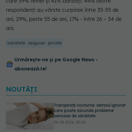
care 59% femei și 41% bărbați. 44% dintre
respondenți au vârste curpinse între 35-55 de
ani, 29%, peste 55 de ani, 17% - între 26 – 34 de
ani.
sanatate
asigurari
private
Urmărește-ne și pe Google News -
abonează‑te!
NOUTĂȚI
Ce poți mânca și ce trebuie să eviți
dacă ai gastrită: exemplu de meniu
care reduce inflamația stomacului
08.08.2026, 19:00