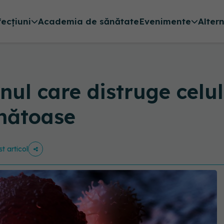
fecțiuni
Academia de sănătate
Evenimente
Alter
nul care distruge celu
ănătoase
st articol