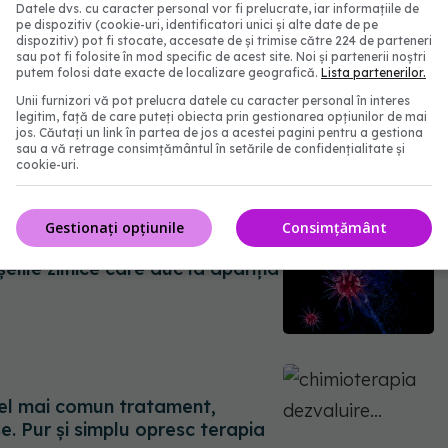
Datele dvs. cu caracter personal vor fi prelucrate, iar informațiile de
pe dispozitiv (cookie-uri, identificatori unici și alte date de pe
dispozitiv) pot fi stocate, accesate de și trimise către 224 de parteneri
sau pot fi folosite în mod specific de acest site. Noi și partenerii noștri
putem folosi date exacte de localizare geografică.
Lista partenerilor.
Unii furnizori vă pot prelucra datele cu caracter personal în interes
legitim, față de care puteți obiecta prin gestionarea opțiunilor de mai
iile fizice care reduc
jos. Căutați un link în partea de jos a acestei pagini pentru a gestiona
sau a vă retrage consimțământul în setările de confidențialitate și
cookie-uri.
Gestionați opțiunile
Consimțământ
elile zilnice care duc la apariția
Cel mai comun tratament,
se. Pur și simplu opresc terapia