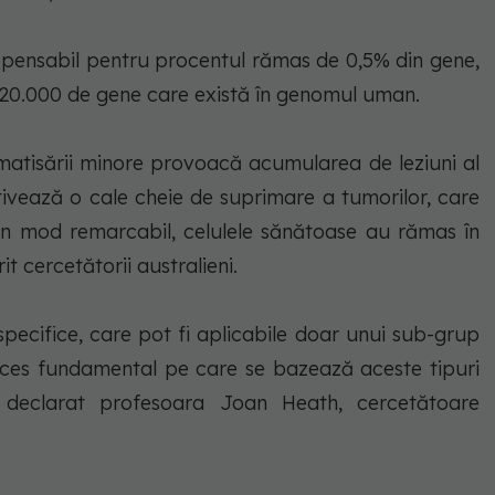
spensabil pentru procentul rămas de 0,5% din gene,
 20.000 de gene care există în genomul uman.
matisării minore provoacă acumularea de leziuni al
tivează o cale cheie de suprimare a tumorilor, care
În mod remarcabil, celulele sănătoase au rămas în
 cercetătorii australieni.
specifice, care pot fi aplicabile doar unui sub-grup
oces fundamental pe care se bazează aceste tipuri
 declarat profesoara Joan Heath, cercetătoare