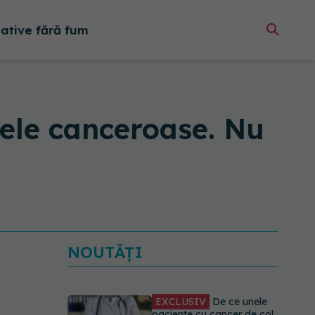
native fără fum
lele canceroase. Nu
NOUTĂȚI
EXCLUSIV
De ce unele
paciente cu cancer de col