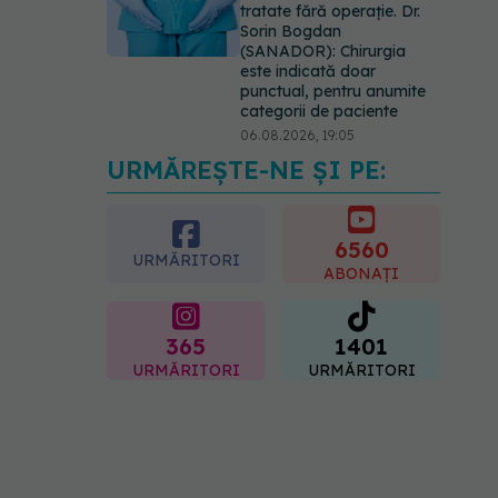
tratate fără operație. Dr.
Sorin Bogdan
(SANADOR): Chirurgia
este indicată doar
punctual, pentru anumite
categorii de paciente
06.08.2026, 19:05
URMĂREȘTE-NE ȘI PE:
EXCLUSIV
Brahiterapie
vs radioterapie externă în
cancerul ginecologic. Dr.
Sorin Bogdan (SANADOR)
6560
URMĂRITORI
explică diferența și cum
ABONAȚI
acționează tratamentul
06.08.2026, 22:49
365
1401
URMĂRITORI
URMĂRITORI