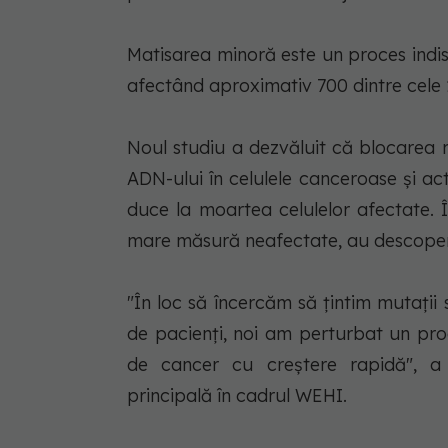
Matisarea minoră este un proces indi
afectând aproximativ 700 dintre cele
Noul studiu a dezvăluit că blocarea 
ADN-ului în celulele canceroase şi ac
duce la moartea celulelor afectate. 
mare măsură neafectate, au descoperit
"În loc să încercăm să ţintim mutaţii 
de pacienţi, noi am perturbat un pr
de cancer cu creştere rapidă", a
principală în cadrul WEHI.