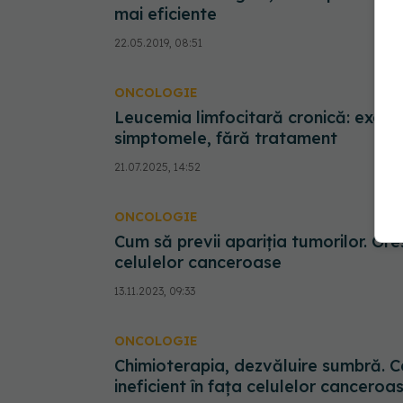
mai eficiente
22.05.2019, 08:51
ONCOLOGIE
Leucemia limfocitară cronică: exerciț
simptomele, fără tratament
21.07.2025, 14:52
ONCOLOGIE
Cum să previi apariția tumorilor. Greș
celulelor canceroase
13.11.2023, 09:33
ONCOLOGIE
Chimioterapia, dezvăluire sumbră. 
ineficient în fața celulelor canceroa