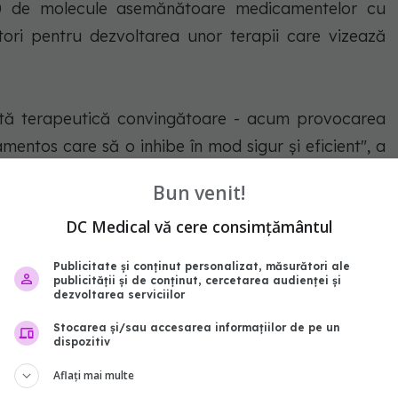
00 de molecule asemănătoare medicamentelor cu
tori pentru dezvoltarea unor terapii care vizează
ntă terapeutică convingătoare - acum provocarea
ntos care să o inhibe în mod sigur şi eficient", a
Bun venit!
celule sanatoase
DC Medical vă cere consimțământul
Publicitate și conținut personalizat, măsurători ale
publicității și de conținut, cercetarea audienței și
dezvoltarea serviciilor
Stocarea și/sau accesarea informațiilor de pe un
dispozitiv
Aflați mai multe
e ar putea duce la tratamente