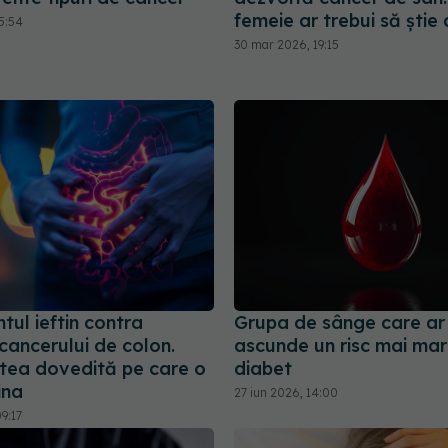
femeie ar trebui să știe
5:54
30 mar 2026, 19:15
ul ieftin contra
Grupa de sânge care ar
 cancerului de colon.
ascunde un risc mai ma
atea dovedită pe care o
diabet
ina
27 iun 2026, 14:00
9:17