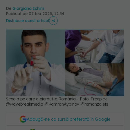
De
Giorgiana Ichim
Publicat pe 07 feb 2023, 12:54
Distribuie acest articol
Școala pe care a pierdut-o România - Foto: Freepick
@wavebreakmedia @KamranAydinov @romanzaiets
Adaugă-ne ca sursă preferată în Google