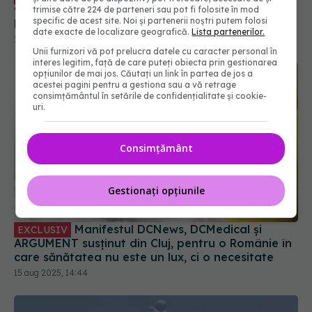
26 sep 2025, 19:35
trimise către 224 de parteneri sau pot fi folosite în mod
specific de acest site. Noi și partenerii noștri putem folosi
date exacte de localizare geografică.
Lista partenerilor.
Unii furnizori vă pot prelucra datele cu caracter personal în
interes legitim, față de care puteți obiecta prin gestionarea
opțiunilor de mai jos. Căutați un link în partea de jos a
acestei pagini pentru a gestiona sau a vă retrage
consimțământul în setările de confidențialitate și cookie-
uri.
Consimțământ
Gestionați opțiunile
Manifestul DCNews, DCMedical și
EXCLUSIV
ARGUMENT susținut din Cluj, pentru o Românie în
care sănătatea nu este un lux, ci o necesitate
15 aug 2025, 14:44