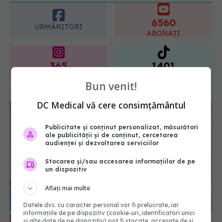
6560
08.08.2026, 10:37
URMĂRITORI
ABONAȚI
365
1401
URMĂRITORI
URMĂRITORI
ARTICOLE SIMILARE
Bun venit!
DC Medical vă cere consimțământul
Publicitate și conținut personalizat, măsurători
ale publicității și de conținut, cercetarea
audienței și dezvoltarea serviciilor
Stocarea și/sau accesarea informațiilor de pe
un dispozitiv
Aflați mai multe
John Deanfield explică de ce “nu ai
EXCLUSIV
Datele dvs. cu caracter personal vor fi prelucrate, iar
voie” nu ne scapă de bolile cardiovasculare:
informațiile de pe dispozitiv (cookie-uri, identificatori unici
Prevenția, un “cont de economii” cu dobândă
și alte date de pe dispozitiv) pot fi stocate, accesate de și