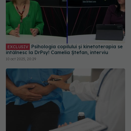
Psihologia copilului și kinetoterapia se
EXCLUSIV
întâlnesc la DrPsy! Camelia Ștefan, interviu
10 oct 2025, 20:29
Urgențe urologice: semnele care cer
EXCLUSIV