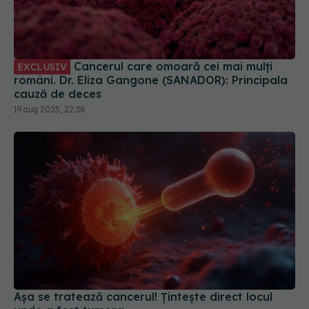
Cancerul care omoară cei mai mulți
EXCLUSIV
români. Dr. Eliza Gangone (SANADOR): Principala
cauză de deces
19 aug 2025, 22:38
Așa se tratează cancerul! Țintește direct locul
unde a fost tumora
12 iul 2025, 11:57