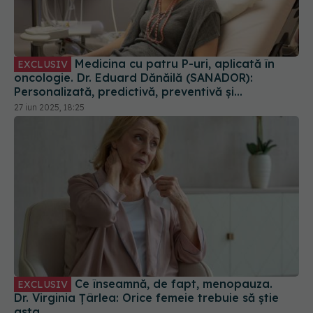
Medicina cu patru P-uri, aplicată în
EXCLUSIV
oncologie. Dr. Eduard Dănăilă (SANADOR):
Personalizată, predictivă, preventivă și
participativă
27 iun 2025, 18:25
Ce înseamnă, de fapt, menopauza.
EXCLUSIV
Dr. Virginia Țârlea: Orice femeie trebuie să știe
asta
09 oct 2025, 10:49