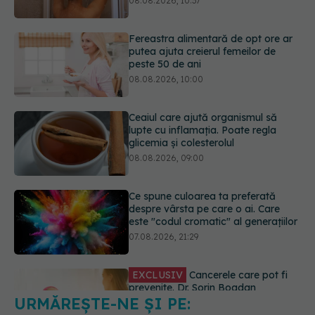
08.08.2026, 10:00
Ceaiul care ajută organismul să
lupte cu inflamația. Poate regla
glicemia și colesterolul
08.08.2026, 09:00
Ce spune culoarea ta preferată
despre vârsta pe care o ai. Care
este "codul cromatic" al generațiilor
07.08.2026, 21:29
EXCLUSIV
Cancerele care pot fi
prevenite. Dr. Sorin Bogdan
(SANADOR): Au metode de
prevenție
07.08.2026, 20:09
URMĂREȘTE-NE ȘI PE:
Trucul simplu de vară care te
răcorește după duș. De ce este bine
să nu te ștergi imediat