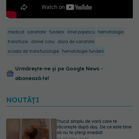
medical
sanatate
fundeni
irinel popescu
hematologie
transfuzie
daniel coriu
doza de sanatate
scoala de transfuziologie
hematologie fundeni
Urmărește-ne și pe Google News -
abonează‑te!
NOUTĂȚI
Fereastra alimentară de opt ore ar
putea ajuta creierul femeilor de
peste 50 de ani