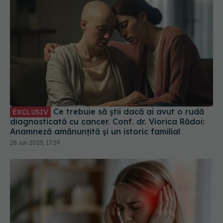
Ce trebuie să știi dacă ai avut o rudă
EXCLUSIV
diagnosticată cu cancer. Conf. dr. Viorica Rădoi:
Anamneză amănunțită și un istoric familial
28 iun 2025, 17:59