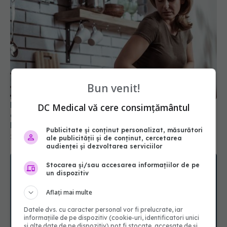
Bun venit!
Pancreatita, cauză frecventă și intensă a durerii
DC Medical vă cere consimțământul
abdominale superioare. Dr. Oana Dolofan: Durere
bruscă
Publicitate și conținut personalizat, măsurători
24 aug 2025, 17:10
ale publicității și de conținut, cercetarea
audienței și dezvoltarea serviciilor
Stocarea și/sau accesarea informațiilor de pe
un dispozitiv
Aflați mai multe
Datele dvs. cu caracter personal vor fi prelucrate, iar
informațiile de pe dispozitiv (cookie-uri, identificatori unici
și alte date de pe dispozitiv) pot fi stocate, accesate de și