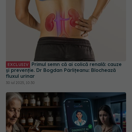
Primul semn că ai colică renală: cauze
EXCLUSIV
și prevenție. Dr Bogdan Pârlițeanu: Blochează
fluxul urinar
30 iul 2025, 10:30