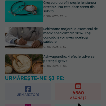
Schimbare majoră la examenul de
medic specialist din 2026. Toți
candidații vor avea aceleași
subiecte
07.08.2026, 11:52
Ashwagandha: 4 efecte adverse
potențial grave
07.08.2026, 11:03
Ți-ai mărit buzele? Cele 4 greșeli
care pot strica rezultatul după
injectarea cu acid hialuronic
07.08.2026, 13:54
URMĂREȘTE-NE ȘI PE:
6560
URMĂRITORI
ABONAȚI