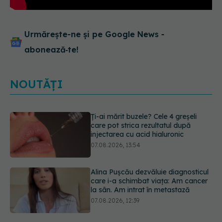
Urmărește-ne și pe Google News -
abonează‑te!
NOUTĂȚI
Alina Pușcău dezvăluie diagnosticul
care i-a schimbat viața: Am cancer
la sân. Am intrat în metastază
07.08.2026, 12:39
Greșeala care îți crește tensiunea
arterială. Nu este doar sarea din
solniță
07.08.2026, 12:14