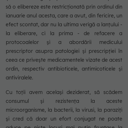
să o elibereze este restricționată prin ordinul din
ianuarie anul acesta, care a avut, din fericire, un
efect scontat, dar nu la ultima verigă a lanțului -
la eliberare, ci la prima - de refacere a
protocoalelor și a abordării medicului
prescriptor asupra patologiei și prescripției în
ceea ce privește medicamentele vizate de acest
ordin, respectiv antibioticele, antimicoticele și
antiviralele.
Cu toții avem același deziderat, să scădem
consumul și rezistența la aceste
microorganisme, la bacterii, la virusi, la paraziți
și cred că doar un efort conjugat ne poate
aduce pe niște locuri mai puțin fruntașe la