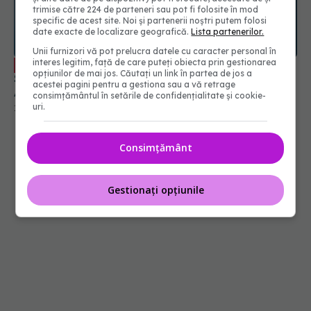
trimise către 224 de parteneri sau pot fi folosite în mod
specific de acest site. Noi și partenerii noștri putem folosi
date exacte de localizare geografică.
Lista partenerilor.
Unii furnizori vă pot prelucra datele cu caracter personal în
interes legitim, față de care puteți obiecta prin gestionarea
Boala varicoasă, simptome și cauze.
EXCLUSIV
opțiunilor de mai jos. Căutați un link în partea de jos a
Semnul banal care trimite femeile la medic. Dr.
acestei pagini pentru a gestiona sau a vă retrage
Anca Chitic: Consecințele sunt grave
consimțământul în setările de confidențialitate și cookie-
uri.
12 iun 2025, 14:04
Consimțământ
Gestionați opțiunile