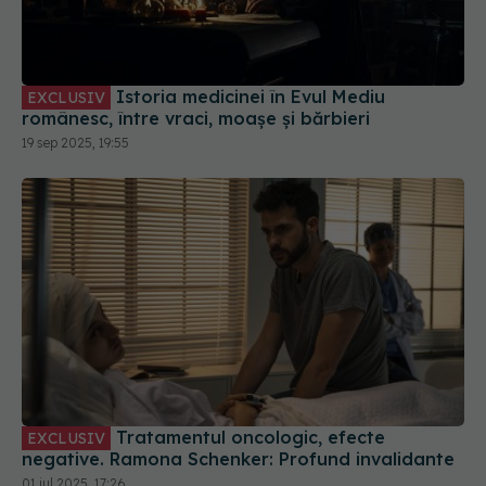
Istoria medicinei în Evul Mediu
EXCLUSIV
românesc, între vraci, moașe și bărbieri
19 sep 2025, 19:55
Tratamentul oncologic, efecte
EXCLUSIV
negative. Ramona Schenker: Profund invalidante
01 iul 2025, 17:26