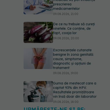
prescrierea
medicamentelor
09.08.2026, 21:00
De ce nu trebuie să cureți
vinetele. Ce conține, de
fapt, coaja lor
09.08.2026, 20:00
Excrescențele cutanate
benigne în zona genitală:
cauze, simptome,
diagnostic și opțiuni de
tratament
09.08.2026, 19:00
Guma de mestecat care a
captat 93% din HPV.
Rezultatele promițătoare
vin însă doar din laborator
09.08.2026, 18:00
URMĂREȘTE-NE ȘI PE: