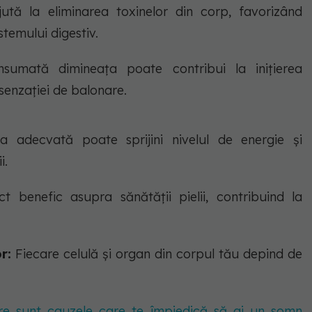
ută la eliminarea toxinelor din corp, favorizând
stemului digestiv.
umată dimineața poate contribui la inițierea
 senzației de balonare.
a adecvată poate sprijini nivelul de energie și
i.
 benefic asupra sănătății pielii, contribuind la
r:
Fiecare celulă și organ din corpul tău depind de
are sunt cauzele care te împiedică să ai un somn