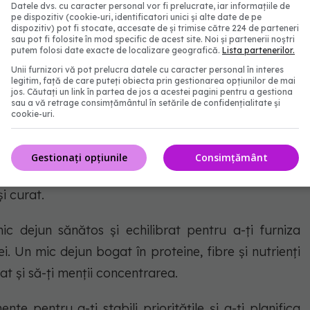
Datele dvs. cu caracter personal vor fi prelucrate, iar informațiile de
pe dispozitiv (cookie-uri, identificatori unici și alte date de pe
dispozitiv) pot fi stocate, accesate de și trimise către 224 de parteneri
netul de alarmă începe să sune, dezactivează-l
sau pot fi folosite în mod specific de acest site. Noi și partenerii noștri
putem folosi date exacte de localizare geografică.
Lista partenerilor.
 Evită să amâni de mai multe ori alarma, deoarece
Unii furnizori vă pot prelucra datele cu caracter personal în interes
e poate face să te simți mai obosit.
legitim, față de care puteți obiecta prin gestionarea opțiunilor de mai
jos. Căutați un link în partea de jos a acestei pagini pentru a gestiona
sau a vă retrage consimțământul în setările de confidențialitate și
mente pentru a-ți întinde corpul și a face câteva
cookie-uri.
zirea treptată a mușchilor și articulațiilor.
Gestionați opțiunile
Consimțământ
pală-ți dinți și efectuează alte rutine de igienă
i curat.
dejun sănătos și echilibrat pentru a-ți furniza
i. Un mic dejun bogat în proteine, fibre și nutrienți
zat și să-ți menții concentrarea.
e pentru a-ți stabili prioritățile și a-ți planifica