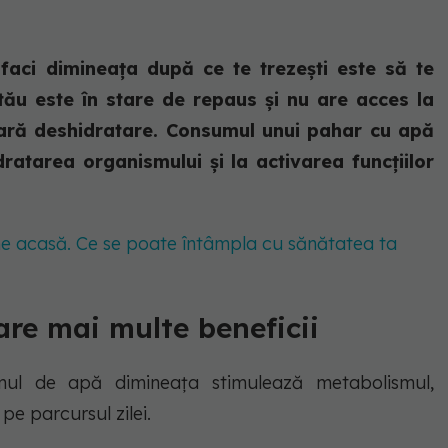
 faci dimineața după ce te trezești este să te
l tău este în stare de repaus și nu are acces la
ară deshidratare. Consumul unui pahar cu apă
dratarea organismului și la activarea funcțiilor
tine acasă. Ce se poate întâmpla cu sănătatea ta
re mai multe beneficii
l de apă dimineața stimulează metabolismul,
 pe parcursul zilei.