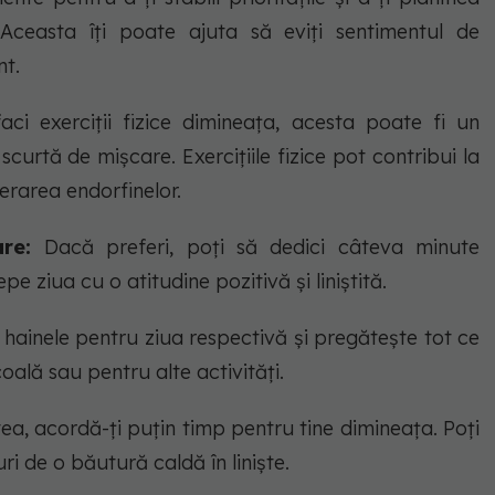
. Aceasta îți poate ajuta să eviți sentimentul de
nt.
ci exerciții fizice dimineața, acesta poate fi un
urtă de mișcare. Exercițiile fizice pot contribui la
berarea endorfinelor.
re:
Dacă preferi, poți să dedici câteva minute
pe ziua cu o atitudine pozitivă și liniștită.
 hainele pentru ziua respectivă și pregătește tot ce
coală sau pentru alte activități.
ea, acordă-ți puțin timp pentru tine dimineața. Poți
i de o băutură caldă în liniște.