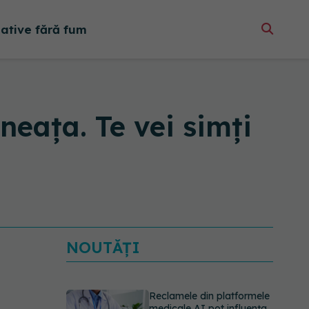
native fără fum
ineața. Te vei simți
NOUTĂȚI
Reclamele din platformele
medicale AI pot influența