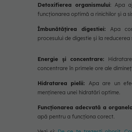
Detoxifierea organismului
: Apa aj
funcționarea optimă a rinichilor și a si
Îmbunătățirea digestiei:
Apa cons
procesului de digestie și la reducerea
Energie și concentrare:
Hidratare
concentrare în primele ore ale dimineți
Hidratarea pielii:
Apa are un efect
menținerea unei hidratări optime.
Funcționarea adecvată a organelo
apă pentru a funcționa corect.
Vezi și:
De ce te trezești obosit. C