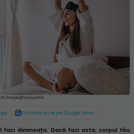
foto:freepik@senivpetro
ogle
Urmărește-ne pe Google News
îl faci dimineața. Dacă faci asta, corpul tău