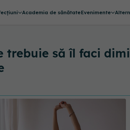
fecțiuni
Academia de sănătate
Evenimente
Alter
 trebuie să îl faci dim
e