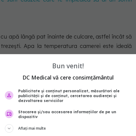
 cu apă lângă pat înainte de culcare, astfel încât să
trezești. Apa la temperatura camerei este ideală
Bun venit!
i apă pe parcursul întregii zile pentru a menține
DC Medical vă cere consimțământul
atea recomandată poate varia în funcție de fiecare
e, dar un minim de 8 pahare de apă pe zi poate fi un
Publicitate și conținut personalizat, măsurători ale
publicității și de conținut, cercetarea audienței și
dezvoltarea serviciilor
Stocarea și/sau accesarea informațiilor de pe un
dispozitiv
 pentru organism, după ce te
Aflați mai multe