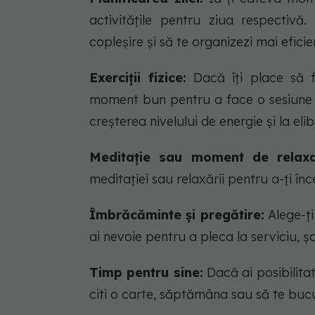
activitățile pentru ziua respectivă
copleșire și să te organizezi mai eficie
Exerciții fizice:
Dacă îți place să fa
moment bun pentru a face o sesiune sc
creșterea nivelului de energie și la eli
Meditație sau moment de relaxa
meditației sau relaxării pentru a-ți înce
Îmbrăcăminte și pregătire:
Alege-ți
ai nevoie pentru a pleca la serviciu, ș
Timp pentru sine:
Dacă ai posibilitat
citi o carte, săptămâna sau să te bucur