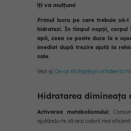
îți va mulțumi
Primul lucru pe care trebuie să-l
hidratezi. În timpul nopții, corpu
apă, ceea ce poate duce la o ușo
imediat după trezire ajută la rehi
sale.
Vezi și:
De ce să îngrijești orhidee la 
Hidratarea dimineața a
Activarea metabolismului:
Consumu
ajutându-te să arzi calorii mai eficient